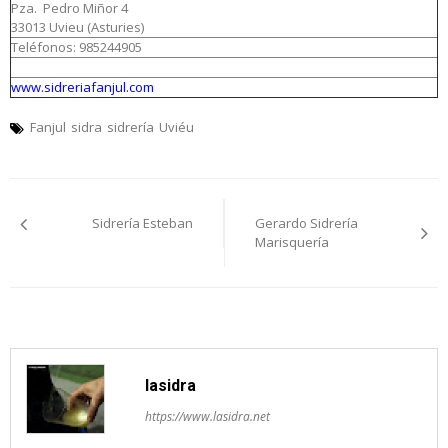
Pza. Pedro Miñor 4
33013 Uvieu (Asturies)
Teléfonos: 985244905
www.sidreriafanjul.com
Fanjul
sidra
sidrería
Uviéu
Navegación
Sidrería Esteban
Gerardo Sidrería
pelos
Marisquería
artículos
lasidra
https://www.lasidra.net