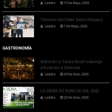
Lasidra
15 De Mayu, 2026
Tuvimos nel Cider Salon Hungary
Lasidra
1 De Mayu, 2026
GASTRONOMÍA
Sidrería La Taska lleva’l saborgu
d’Asturies a Valencia
Lasidra
30 De Xunu, 2026
LA SIDRA DE XUNU’26 (Nb. 266)
Lasidra
25 De Xunu, 2026