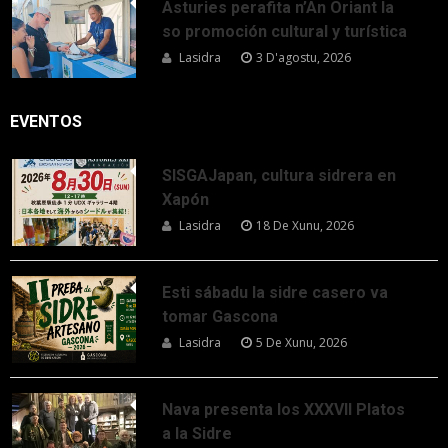
Asturies perafita n’An Oriant la
so promoción cultural y turística
Lasidra
3 D'agostu, 2026
EVENTOS
SISGAJapan, cultura sidrera en
Xapón
Lasidra
18 De Xunu, 2026
Esti sábadu la sidre casero va
tomar Gascona
Lasidra
5 De Xunu, 2026
Nava presenta los XXXVII Platos
a la Sidre