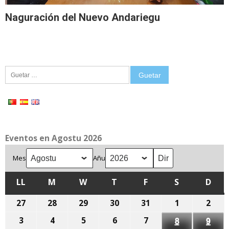
Naguración del Nuevo Andariegu
Guetar:
Eventos en Agostu 2026
Mes
Añu
LL
LLUNES
M
MARTES
W
MIÉRCOLES
T
XUEVES
F
VIENRES
S
SÁBADU
D
DOM
27
27
28
28
29
29
30
30
31
31
1
1
2
2
de
de
de
de
de
d'agostu,
d'ag
3
3
4
4
5
5
6
6
7
7
8
8
9
9
xunetu,
xunetu,
xunetu,
xunetu,
xunetu,
2026
2026