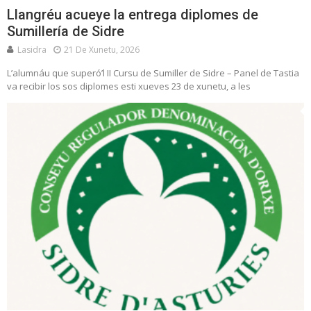
Llangréu acueye la entrega diplomes de
Sumillería de Sidre
Lasidra
21 De Xunetu, 2026
L’alumnáu que superó’l II Cursu de Sumiller de Sidre – Panel de Tastia
va recibir los sos diplomes esti xueves 23 de xunetu, a les