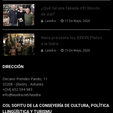
¿Qué tal una fabada n’El Rincón
de Adi?
Lasidra
17 De Mayu, 2026
Nava presenta los XXXVII Platos
a la Sidre
Lasidra
15 De Mayu, 2026
DIRECCIÓN
Decano Prendes Pando, 11
33208 - (Xixón) - Asturies
+[34] 652 594 983
info@lasidra.net/lasidra
COL SOFITU DE LA CONSEYERÍA DE CULTURA, POLÍTICA
LLINGÜÍSTICA Y TURISMU