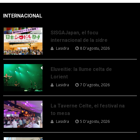
INTERNACIONAL
SISGAJapan, el focu
internacional de la sidre
Lasidra
8 D'agostu, 2026
Eluveitie: la llume celta de
Lorient
Lasidra
7 D'agostu, 2026
La Taverne Celte, el festival na
to mesa
Lasidra
5 D'agostu, 2026