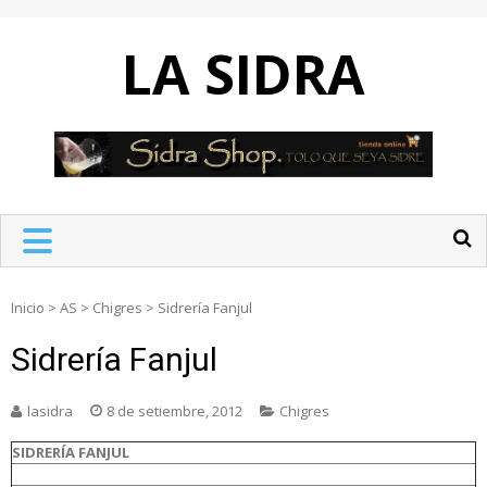
Skip
to
LA SIDRA
content
Inicio
>
AS
>
Chigres
>
Sidrería Fanjul
Sidrería Fanjul
lasidra
8 de setiembre, 2012
Chigres
SIDRERÍA FANJUL