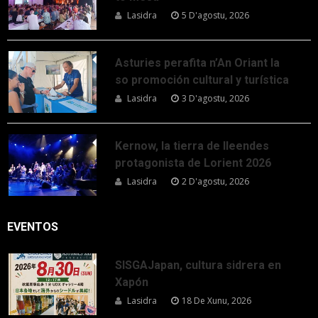
Lasidra
5 D'agostu, 2026
Asturies perafita n’An Oriant la
so promoción cultural y turística
Lasidra
3 D'agostu, 2026
Kernow, la tierra de lleendes
protagonista de Lorient 2026
Lasidra
2 D'agostu, 2026
EVENTOS
SISGAJapan, cultura sidrera en
Xapón
Lasidra
18 De Xunu, 2026