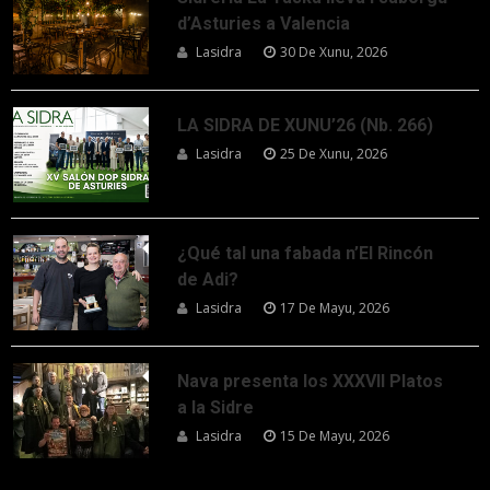
d’Asturies a Valencia
Lasidra
30 De Xunu, 2026
LA SIDRA DE XUNU’26 (Nb. 266)
Lasidra
25 De Xunu, 2026
¿Qué tal una fabada n’El Rincón
de Adi?
Lasidra
17 De Mayu, 2026
Nava presenta los XXXVII Platos
a la Sidre
Lasidra
15 De Mayu, 2026