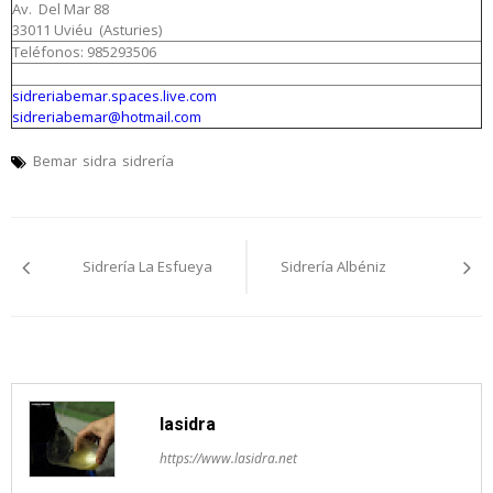
Av. Del Mar 88
33011 Uviéu (Asturies)
Teléfonos: 985293506
sidreriabemar.spaces.live.com
sidreriabemar@hotmail.com
Bemar
sidra
sidrería
Navegación
Sidrería La Esfueya
Sidrería Albéniz
pelos
artículos
lasidra
https://www.lasidra.net