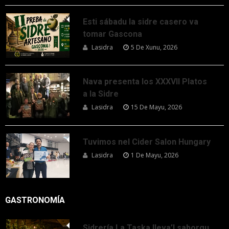
Esti sábadu la sidre casero va
tomar Gascona
Lasidra
5 De Xunu, 2026
Nava presenta los XXXVII Platos
a la Sidre
Lasidra
15 De Mayu, 2026
Tuvimos nel Cider Salon Hungary
Lasidra
1 De Mayu, 2026
GASTRONOMÍA
Sidrería La Taska lleva’l saborgu