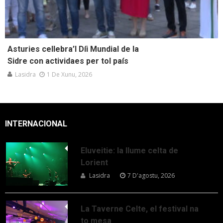
Asturies cellebra’l Díi Mundial de la
Sidre con actividaes per tol país
Lasidra
1 De Xunu, 2026
INTERNACIONAL
Eluveitie: la llume celta de
Lorient
Lasidra
7 D'agostu, 2026
La Taverne Celte, el festival na
to mesa