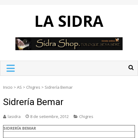
Skip
to
LA SIDRA
content
Inicio
>
AS
>
Chigres
>
Sidrería Bemar
Sidrería Bemar
lasidra
8 de setiembre, 2012
Chigres
SIDRERÍA BEMAR