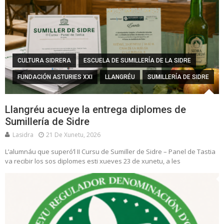
CULTURA SIDRERA
ESCUELA DE SUMILLERÍA DE LA SIDRE
FUNDACIÓN ASTURIES XXI
LLANGRÉU
SUMILLERÍA DE SIDRE
Llangréu acueye la entrega diplomes de
Sumillería de Sidre
Lasidra
21 De Xunetu, 2026
L’alumnáu que superó’l II Cursu de Sumiller de Sidre – Panel de Tastia
va recibir los sos diplomes esti xueves 23 de xunetu, a les