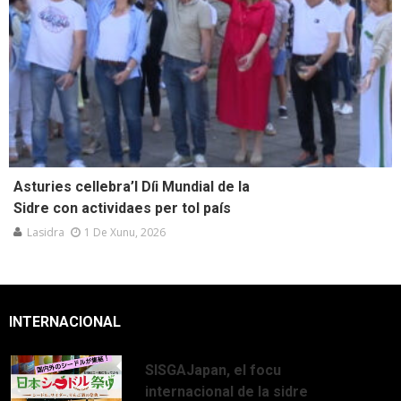
Asturies cellebra’l Díi Mundial de la
Sidre con actividaes per tol país
Lasidra
1 De Xunu, 2026
INTERNACIONAL
SISGAJapan, el focu
internacional de la sidre