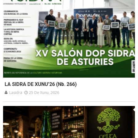
LA SIDRA DE XUNU’26 (Nb. 266)
Lasidra
25 De Xunu, 2026