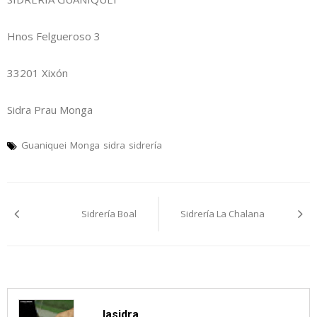
Hnos Felgueroso 3
33201 Xixón
Sidra Prau Monga
Guaniquei
Monga
sidra
sidrería
Navegación
Sidrería Boal
Sidrería La Chalana
pelos
artículos
lasidra