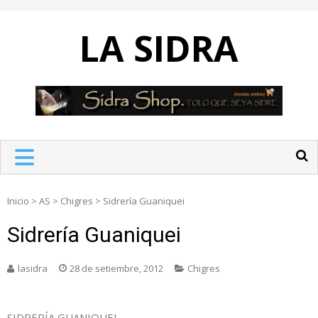
Skip
to
LA SIDRA
content
Inicio
>
AS
>
Chigres
>
Sidrería Guaniquei
Sidrería Guaniquei
lasidra
28 de setiembre, 2012
Chigres
SIDRERÍA GUANIQUEI