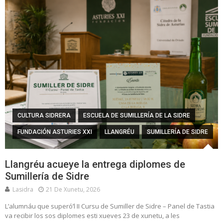
CULTURA SIDRERA
ESCUELA DE SUMILLERÍA DE LA SIDRE
FUNDACIÓN ASTURIES XXI
LLANGRÉU
SUMILLERÍA DE SIDRE
Llangréu acueye la entrega diplomes de
Sumillería de Sidre
Lasidra
21 De Xunetu, 2026
L’alumnáu que superó’l II Cursu de Sumiller de Sidre – Panel de Tastia
va recibir los sos diplomes esti xueves 23 de xunetu, a les