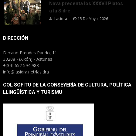
Nava presenta los XXXVII Platos
a la Sidre
Lasidra
15 De Mayu, 2026
DIRECCIÓN
Decano Prendes Pando, 11
33208 - (Xixón) - Asturies
+[34] 652 594 983
info@lasidra.net/lasidra
COL SOFITU DE LA CONSEYERÍA DE CULTURA, POLÍTICA
LLINGÜÍSTICA Y TURISMU