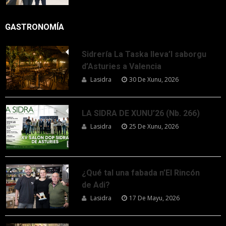
GASTRONOMÍA
Sidrería La Taska lleva’l saborgu
d’Asturies a Valencia
Lasidra
30 De Xunu, 2026
LA SIDRA DE XUNU’26 (Nb. 266)
Lasidra
25 De Xunu, 2026
¿Qué tal una fabada n’El Rincón
de Adi?
Lasidra
17 De Mayu, 2026