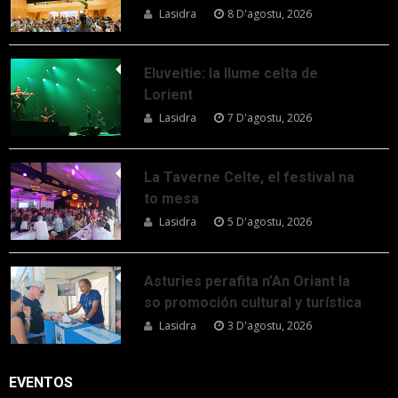
Lasidra
8 D'agostu, 2026
Eluveitie: la llume celta de
Lorient
Lasidra
7 D'agostu, 2026
La Taverne Celte, el festival na
to mesa
Lasidra
5 D'agostu, 2026
Asturies perafita n’An Oriant la
so promoción cultural y turística
Lasidra
3 D'agostu, 2026
EVENTOS