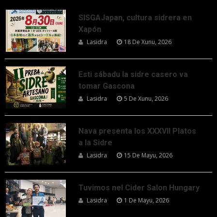
SISGAJapan, cultura sidrera en
Xapón
Lasidra
18 De Xunu, 2026
Esti sábadu la sidre casero va
tomar Gascona
Lasidra
5 De Xunu, 2026
Nava presenta los XXXVII Platos
a la Sidre
Lasidra
15 De Mayu, 2026
Tuvimos nel Cider Salon Hungary
Lasidra
1 De Mayu, 2026