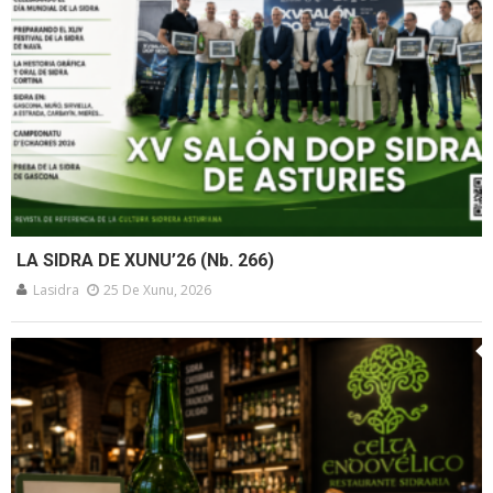
LA SIDRA DE XUNU’26 (Nb. 266)
Lasidra
25 De Xunu, 2026