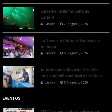
Eluveitie: la llume celta de
Lorient
Lasidra
7 D'agostu, 2026
La Taverne Celte, el festival na
to mesa
Lasidra
5 D'agostu, 2026
Asturies perafita n’An Oriant la
so promoción cultural y turística
Lasidra
3 D'agostu, 2026
EVENTOS
SISGAJapan, cultura sidrera en