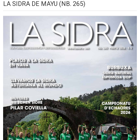
LA SIDRA DE MAYU (NB. 265)
2026
setiembre,
setiembre,
setiembre,
setiembre,
setiembre,
seti
2026
2026
2026
2026
2026
2026