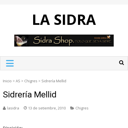
Skip
to
LA SIDRA
content
Inicio
>
AS
>
Chigres
>
Sidrería Mellid
Sidrería Mellid
lasidra
13 de setiembre, 2010
Chigres
Direición: