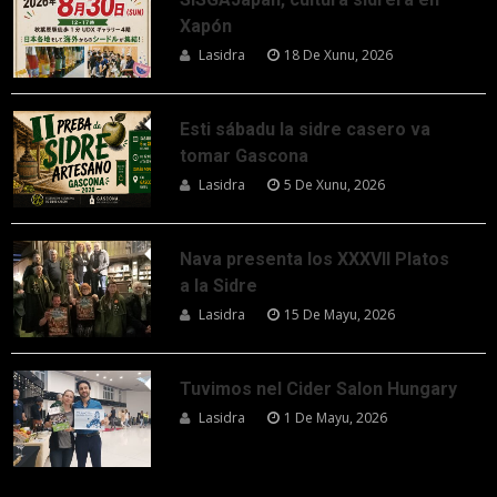
Xapón
Lasidra
18 De Xunu, 2026
Esti sábadu la sidre casero va
tomar Gascona
Lasidra
5 De Xunu, 2026
Nava presenta los XXXVII Platos
a la Sidre
Lasidra
15 De Mayu, 2026
Tuvimos nel Cider Salon Hungary
Lasidra
1 De Mayu, 2026