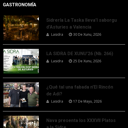
GASTRONOMÍA
Sidrería La Taska lleva’l saborgu
d’Asturies a Valencia
Lasidra
30 De Xunu, 2026
LA SIDRA DE XUNU’26 (Nb. 266)
Lasidra
25 De Xunu, 2026
¿Qué tal una fabada n’El Rincón
de Adi?
Lasidra
17 De Mayu, 2026
Nava presenta los XXXVII Platos
a la Sidre