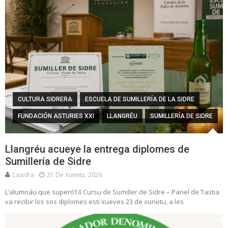
CULTURA SIDRERA
ESCUELA DE SUMILLERÍA DE LA SIDRE
FUNDACIÓN ASTURIES XXI
LLANGRÉU
SUMILLERÍA DE SIDRE
Llangréu acueye la entrega diplomes de
Sumillería de Sidre
Lasidra
21 De Xunetu, 2026
L’alumnáu que superó’l II Cursu de Sumiller de Sidre – Panel de Tastia
va recibir los sos diplomes esti xueves 23 de xunetu, a les