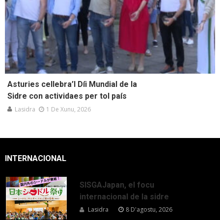
Asturies cellebra’l Díi Mundial de la
Sidre con actividaes per tol país
Lasidra
1 De Xunu, 2026
INTERNACIONAL
SISGAJapan, el focu
internacional de la sidre
Lasidra
8 D'agostu, 2026