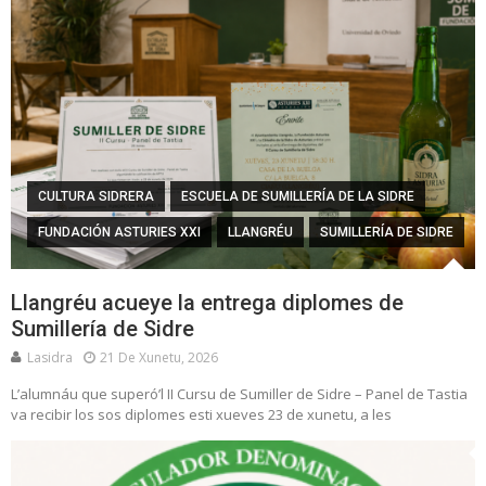
CULTURA SIDRERA
ESCUELA DE SUMILLERÍA DE LA SIDRE
FUNDACIÓN ASTURIES XXI
LLANGRÉU
SUMILLERÍA DE SIDRE
Llangréu acueye la entrega diplomes de
Sumillería de Sidre
Lasidra
21 De Xunetu, 2026
L’alumnáu que superó’l II Cursu de Sumiller de Sidre – Panel de Tastia
va recibir los sos diplomes esti xueves 23 de xunetu, a les