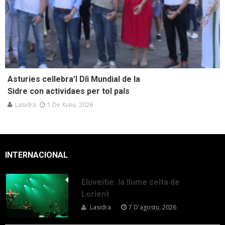
Asturies cellebra’l Díi Mundial de la
Sidre con actividaes per tol país
Lasidra
1 De Xunu, 2026
INTERNACIONAL
Eluveitie: la llume celta de
Lorient
Lasidra
7 D'agostu, 2026