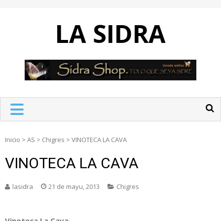
Skip
to
LA SIDRA
content
Inicio
>
AS
>
Chigres
>
VINOTECA LA CAVA
VINOTECA LA CAVA
lasidra
21 de mayu, 2013
Chigres
Vinoteca La Cava