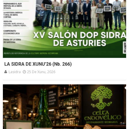
LA SIDRA DE XUNU’26 (Nb. 266)
Lasidra
25 De Xunu, 2026