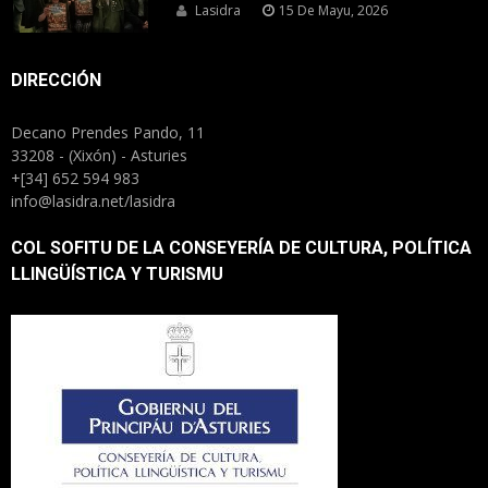
Lasidra
15 De Mayu, 2026
DIRECCIÓN
Decano Prendes Pando, 11
33208 - (Xixón) - Asturies
+[34] 652 594 983
info@lasidra.net/lasidra
COL SOFITU DE LA CONSEYERÍA DE CULTURA, POLÍTICA
LLINGÜÍSTICA Y TURISMU