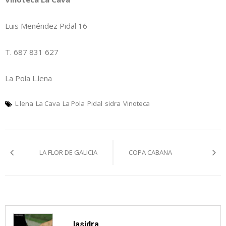
Luis Menéndez Pidal 16
T. 687 831 627
La Pola L.lena
L.lena
La Cava
La Pola
Pidal
sidra
Vinoteca
Navegación
LA FLOR DE GALICIA
COPA CABANA
pelos
artículos
lasidra