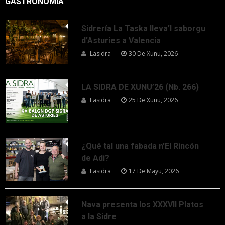
GASTRONOMÍA
Sidrería La Taska lleva’l saborgu
d’Asturies a Valencia
Lasidra
30 De Xunu, 2026
LA SIDRA DE XUNU’26 (Nb. 266)
Lasidra
25 De Xunu, 2026
¿Qué tal una fabada n’El Rincón
de Adi?
Lasidra
17 De Mayu, 2026
Nava presenta los XXXVII Platos
a la Sidre