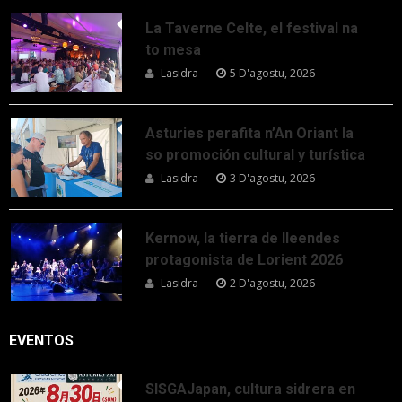
La Taverne Celte, el festival na
to mesa
Lasidra
5 D'agostu, 2026
Asturies perafita n’An Oriant la
so promoción cultural y turística
Lasidra
3 D'agostu, 2026
Kernow, la tierra de lleendes
protagonista de Lorient 2026
Lasidra
2 D'agostu, 2026
EVENTOS
SISGAJapan, cultura sidrera en