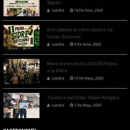
Xapón
Lasidra
18 De Xunu, 2026
Esti sábadu la sidre casero va
tomar Gascona
Lasidra
5 De Xunu, 2026
Nava presenta los XXXVII Platos
a la Sidre
Lasidra
15 De Mayu, 2026
Tuvimos nel Cider Salon Hungary
Lasidra
1 De Mayu, 2026