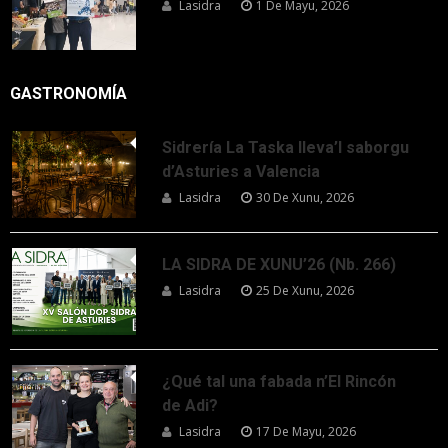
Lasidra
1 De Mayu, 2026
GASTRONOMÍA
Sidrería La Taska lleva’l saborgu
d’Asturies a Valencia
Lasidra
30 De Xunu, 2026
LA SIDRA DE XUNU’26 (Nb. 266)
Lasidra
25 De Xunu, 2026
¿Qué tal una fabada n’El Rincón
de Adi?
Lasidra
17 De Mayu, 2026