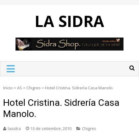
Skip
to
LA SIDRA
content
Inicio
>
AS
>
Chigres
>
Hotel Cristina. Sidrería Casa Manolo.
Hotel Cristina. Sidrería Casa
Manolo.
lasidra
13 de setiembre, 2010
Chigres