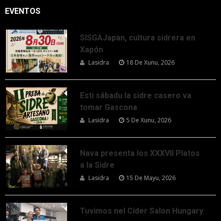
EVENTOS
SISGAJapan, cultura sidrera en
Xapón
Lasidra
18 De Xunu, 2026
Esti sábadu la sidre casero va
tomar Gascona
Lasidra
5 De Xunu, 2026
Nava presenta los XXXVII Platos
a la Sidre
Lasidra
15 De Mayu, 2026
Tuvimos nel Cider Salon Hungary