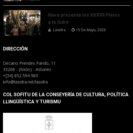
Nava presenta los XXXVII Platos
a la Sidre
Lasidra
15 De Mayu, 2026
DIRECCIÓN
Decano Prendes Pando, 11
33208 - (Xixón) - Asturies
+[34] 652 594 983
info@lasidra.net/lasidra
COL SOFITU DE LA CONSEYERÍA DE CULTURA, POLÍTICA
LLINGÜÍSTICA Y TURISMU