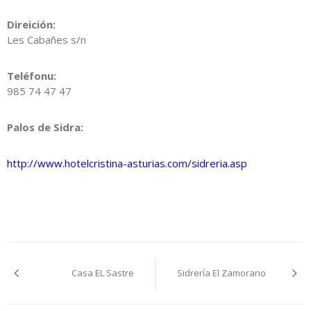
Direición:
Les Cabañes s/n
Teléfonu:
985 74 47 47
Palos de Sidra:
http://www.hotelcristina-asturias.com/sidreria.asp
Navegación
Casa EL Sastre
Sidrería El Zamorano
pelos