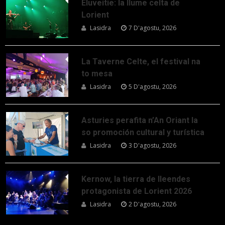
Eluveitie: la llume celta de
Lorient
Lasidra
7 D'agostu, 2026
La Taverne Celte, el festival na
to mesa
Lasidra
5 D'agostu, 2026
Asturies perafita n’An Oriant la
so promoción cultural y turística
Lasidra
3 D'agostu, 2026
Kernow, la tierra de lleendes
protagonista de Lorient 2026
Lasidra
2 D'agostu, 2026