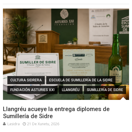
CULTURA SIDRERA
ESCUELA DE SUMILLERÍA DE LA SIDRE
FUNDACIÓN ASTURIES XXI
LLANGRÉU
SUMILLERÍA DE SIDRE
Llangréu acueye la entrega diplomes de
Sumillería de Sidre
Lasidra
21 De Xunetu, 2026