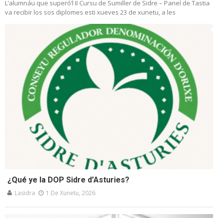
L’alumnáu que superó’l II Cursu de Sumiller de Sidre – Panel de Tastia
va recibir los sos diplomes esti xueves 23 de xunetu, a les
¿Qué ye la DOP Sidre d’Asturies?
Lasidra
1 De Xunetu, 2026