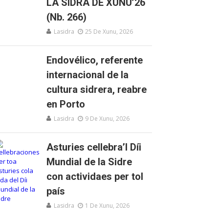
LA SIDRA DE XUNU’26
(Nb. 266)
Lasidra
25 De Xunu, 2026
Endovélico, referente
internacional de la
cultura sidrera, reabre
en Porto
Lasidra
9 De Xunu, 2026
Asturies cellebra’l Díi
Mundial de la Sidre
con actividaes per tol
país
Lasidra
1 De Xunu, 2026