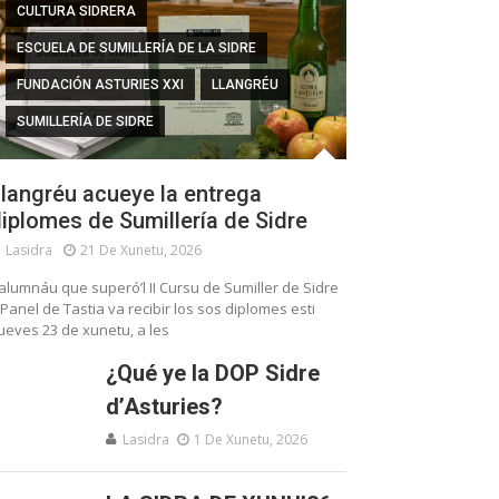
CULTURA SIDRERA
ESCUELA DE SUMILLERÍA DE LA SIDRE
FUNDACIÓN ASTURIES XXI
LLANGRÉU
SUMILLERÍA DE SIDRE
langréu acueye la entrega
iplomes de Sumillería de Sidre
Lasidra
21 De Xunetu, 2026
’alumnáu que superó’l II Cursu de Sumiller de Sidre
 Panel de Tastia va recibir los sos diplomes esti
ueves 23 de xunetu, a les
¿Qué ye la DOP Sidre
d’Asturies?
Lasidra
1 De Xunetu, 2026