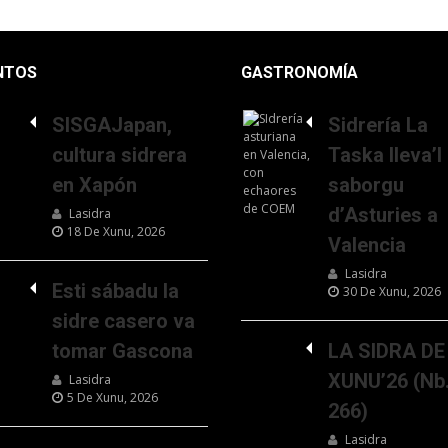
NTOS
GASTRONOMÍA
SISGAJapan,
Sidrería La
cultura sidrera
Taska lleva’l
en Xapón
saborgu
d’Asturies a
Lasidra
18 De Xunu, 2026
Valencia
Lasidra
Esti sábadu la
30 De Xunu, 2026
sidre casero va
tomar Gascona
LA SIDRA DE
XUNU’26 (Nb
Lasidra
5 De Xunu, 2026
266)
Lasidra