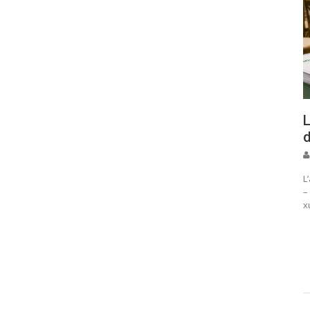
L
d
L
–
x