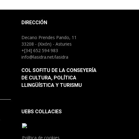
DIRECCIÓN
Decano Prendes Pando, 11
33208 - (Xixón) - Asturies
+[34] 652 594 983
info@lasidra.net/lasidra
COL SOFITU DE LA CONSEYERÍA
DE CULTURA, POLÍTICA
LLINGÜÍSTICA Y TURISMU
UEBS COLLACIES
.
Política de cookies