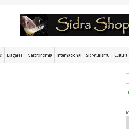
es
Llagares
Gastronomía
Internacional
Sidreturismu
Cultura 
G
E