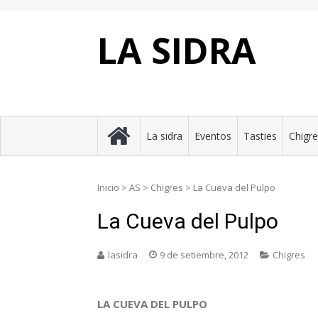
Skip
to
content
LA SIDRA
La sidra
Eventos
Tasties
Chigr
Inicio
>
AS
>
Chigres
>
La Cueva del Pulpo
La Cueva del Pulpo
lasidra
9 de setiembre, 2012
Chigres
LA CUEVA DEL PULPO