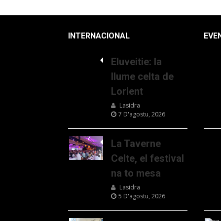
INTERNACIONAL
EVE
Eluveitie: la
llume celta de
Lorient
Lasidra
7 D'agostu, 2026
La Taverne
Celte, el festival
na to mesa
Lasidra
5 D'agostu, 2026