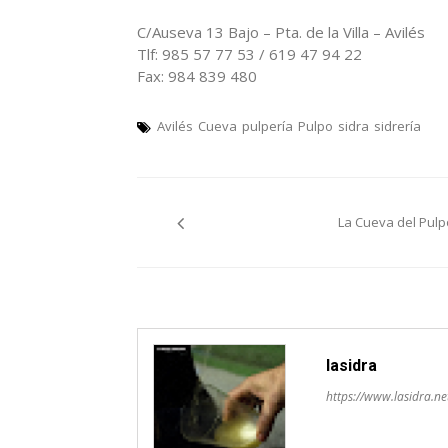
C/Auseva 13 Bajo – Pta. de la Villa – Avilés
Tlf: 985 57 77 53 / 619 47 94 22
Fax: 984 839 480
Avilés
Cueva
pulpería
Pulpo
sidra
sidrería
Navegación
La Cueva del Pulp
pelos
artículos
lasidra
https://www.lasidra.ne