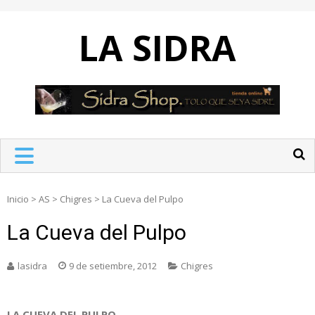
Skip
to
LA SIDRA
content
Inicio
>
AS
>
Chigres
>
La Cueva del Pulpo
La Cueva del Pulpo
lasidra
9 de setiembre, 2012
Chigres
LA CUEVA DEL PULPO