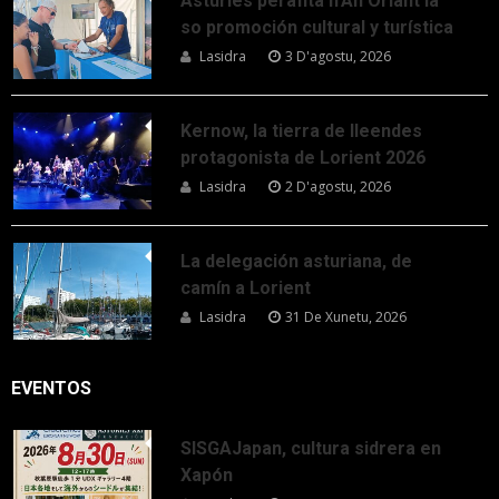
Asturies perafita n’An Oriant la
so promoción cultural y turística
Lasidra
3 D'agostu, 2026
Kernow, la tierra de lleendes
protagonista de Lorient 2026
Lasidra
2 D'agostu, 2026
La delegación asturiana, de
camín a Lorient
Lasidra
31 De Xunetu, 2026
EVENTOS
SISGAJapan, cultura sidrera en
Xapón