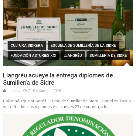
CULTURA SIDRERA
ESCUELA DE SUMILLERÍA DE LA SIDRE
FUNDACIÓN ASTURIES XXI
LLANGRÉU
SUMILLERÍA DE SIDRE
Llangréu acueye la entrega diplomes de
Sumillería de Sidre
Lasidra
21 De Xunetu, 2026
L’alumnáu que superó’l II Cursu de Sumiller de Sidre – Panel de Tastia
va recibir los sos diplomes esti xueves 23 de xunetu, a les