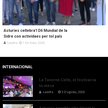
Asturies cellebra’l Díi Mundial de la
Sidre con actividaes per tol país
Lasidra
1 De Xunu, 2026
INTERNACIONAL
La Taverne Celte, el festival na
to mesa
Lasidra
5 D'agostu, 2026