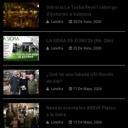
Sidrería La Taska lleva’l saborgu
d’Asturies a Valencia
Lasidra
30 De Xunu, 2026
LA SIDRA DE XUNU’26 (Nb. 266)
Lasidra
25 De Xunu, 2026
¿Qué tal una fabada n’El Rincón
de Adi?
Lasidra
17 De Mayu, 2026
Nava presenta los XXXVII Platos
a la Sidre
Lasidra
15 De Mayu, 2026