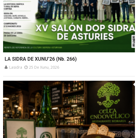
LA SIDRA DE XUNU’26 (Nb. 266)
Lasidra
25 De Xunu, 2026