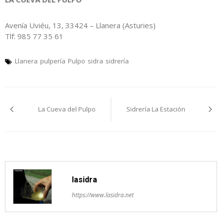
Avenía Uviéu, 13, 33424 – Llanera (Asturies)
Tlf: 985 77 35 61
Llanera
pulpería
Pulpo
sidra
sidrería
Navegación
La Cueva del Pulpo
Sidrería La Estación
pelos
artículos
lasidra
https://www.lasidra.net