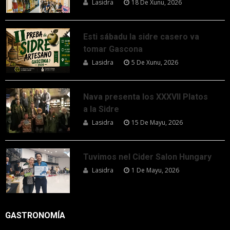
Lasidra
18 De Xunu, 2026
Esti sábadu la sidre casero va
tomar Gascona
Lasidra
5 De Xunu, 2026
Nava presenta los XXXVII Platos
a la Sidre
Lasidra
15 De Mayu, 2026
Tuvimos nel Cider Salon Hungary
Lasidra
1 De Mayu, 2026
GASTRONOMÍA