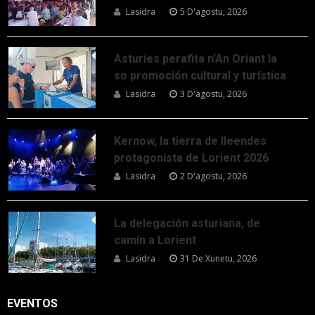
Lasidra
5 D'agostu, 2026
Asturies perafita n’An Oriant la
so promoción cultural y turística
Lasidra
3 D'agostu, 2026
Kernow, la tierra de lleendes
protagonista de Lorient 2026
Lasidra
2 D'agostu, 2026
La delegación asturiana, de
camín a Lorient
Lasidra
31 De Xunetu, 2026
EVENTOS