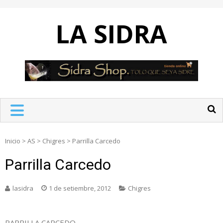
Skip
to
LA SIDRA
content
Inicio
>
AS
>
Chigres
>
Parrilla Carcedo
Parrilla Carcedo
lasidra
1 de setiembre, 2012
Chigres
PARRILLA CARCEDO