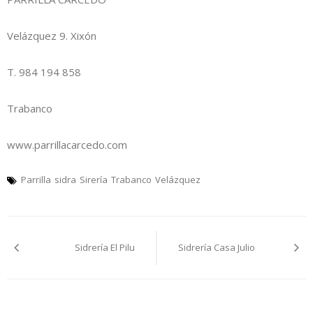
Velázquez 9. Xixón
T. 984 194 858
Trabanco
www.parrillacarcedo.com
Parrilla
sidra
Sirería
Trabanco
Velázquez
Navegación
Sidrería El Pilu
Sidrería Casa Julio
pelos
artículos