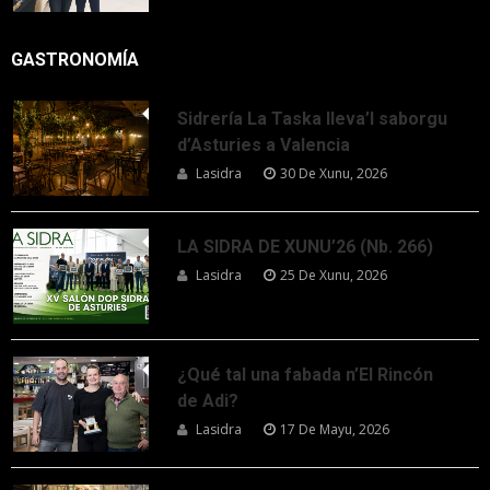
GASTRONOMÍA
Sidrería La Taska lleva’l saborgu
d’Asturies a Valencia
Lasidra
30 De Xunu, 2026
LA SIDRA DE XUNU’26 (Nb. 266)
Lasidra
25 De Xunu, 2026
¿Qué tal una fabada n’El Rincón
de Adi?
Lasidra
17 De Mayu, 2026