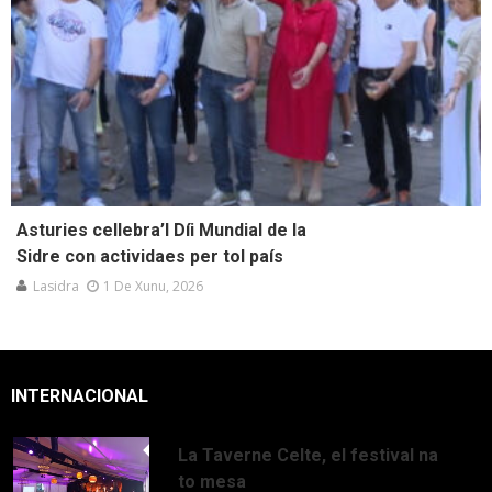
Asturies cellebra’l Díi Mundial de la
Sidre con actividaes per tol país
Lasidra
1 De Xunu, 2026
INTERNACIONAL
La Taverne Celte, el festival na
to mesa