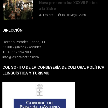
Nava presenta los XXXVII Platos
a la Sidre
Lasidra
15 De Mayu, 2026
DIRECCIÓN
Decano Prendes Pando, 11
33208 - (Xixón) - Asturies
+[34] 652 594 983
info@lasidra.net/lasidra
COL SOFITU DE LA CONSEYERÍA DE CULTURA, POLÍTICA
LLINGÜÍSTICA Y TURISMU