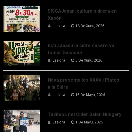
SISGAJapan, cultura sidrera en
Xapón
Lasidra
18 De Xunu, 2026
Esti sábadu la sidre casero va
tomar Gascona
Lasidra
5 De Xunu, 2026
Nava presenta los XXXVII Platos
a la Sidre
Lasidra
15 De Mayu, 2026
Tuvimos nel Cider Salon Hungary
Lasidra
1 De Mayu, 2026