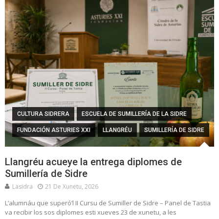
CULTURA SIDRERA
ESCUELA DE SUMILLERÍA DE LA SIDRE
FUNDACIÓN ASTURIES XXI
LLANGRÉU
SUMILLERÍA DE SIDRE
Llangréu acueye la entrega diplomes de
Sumillería de Sidre
Lasidra
21 De Xunetu, 2026
L’alumnáu que superó’l II Cursu de Sumiller de Sidre – Panel de Tastia
va recibir los sos diplomes esti xueves 23 de xunetu, a les