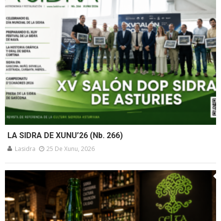
LA SIDRA DE XUNU’26 (Nb. 266)
Lasidra
25 De Xunu, 2026