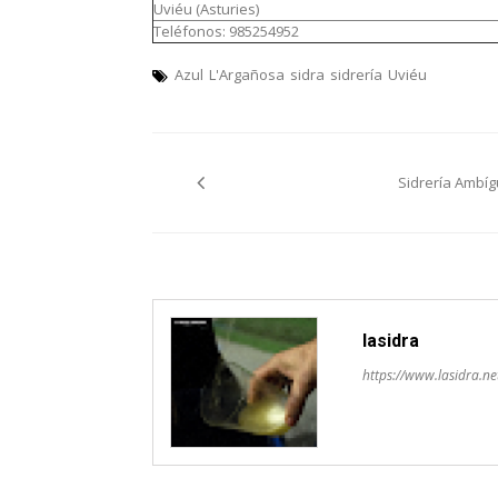
Uviéu (Asturies)
Teléfonos: 985254952
Azul
L'Argañosa
sidra
sidrería
Uviéu
Navegación
Sidrería Ambíg
pelos
artículos
lasidra
https://www.lasidra.ne