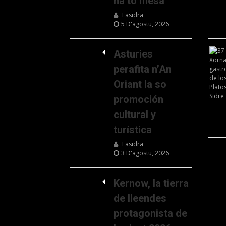
na to mesa
Lasidra
5 D'agostu, 2026
Asturies
perafita n’An
Oriant la so
promoción
cultural y
turística
Lasidra
3 D'agostu, 2026
Kernow, la tierra
de lleendes
protagonista de