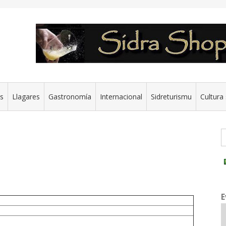
es
Llagares
Gastronomía
Internacional
Sidreturismu
Cultura 
G
E