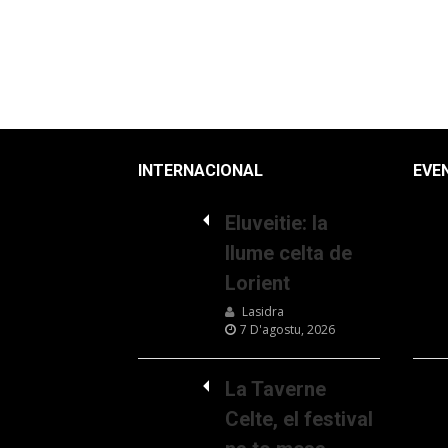
INTERNACIONAL
EVE
Eluveitie: la
llume celta de
Lorient
Lasidra
7 D'agostu, 2026
La Taverne
Celte, el festival