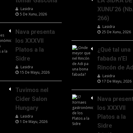
tomar Gascona
LA SIDRA DE
XUNU’26 (Nb
Lasidra
5 De Xunu, 2026
266)
Lasidra
Nava presenta
25 De Xunu, 2026
los XXXVII
Platos a la
¿Qué tal una
Sidre
fabada n’El
Rincón de Ad
Lasidra
15 De Mayu, 2026
Lasidra
17 De Mayu, 2026
Tuvimos nel
Cider Salon
Nava presen
Hungary
los XXXVII
Platos a la
Lasidra
1 De Mayu, 2026
Sidre