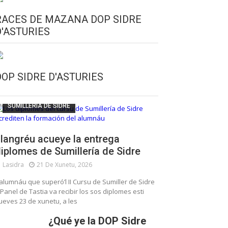
RACES DE MAZANA DOP SIDRE
D'ASTURIES
CULTURA SIDRERA
ESCUELA DE SUMILLERÍA DE LA SIDRE
DOP SIDRE D'ASTURIES
FUNDACIÓN ASTURIES XXI
LLANGRÉU
SUMILLERÍA DE SIDRE
langréu acueye la entrega
iplomes de Sumillería de Sidre
Lasidra
21 De Xunetu, 2026
’alumnáu que superó’l II Cursu de Sumiller de Sidre
 Panel de Tastia va recibir los sos diplomes esti
ueves 23 de xunetu, a les
¿Qué ye la DOP Sidre