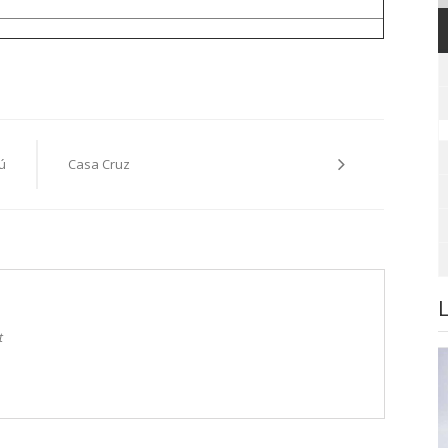
ú
Casa Cruz
t