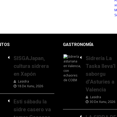
NTOS
GASTRONOMÍA
SISGAJapan,
Sidrería La
cultura sidrera
Taska lleva’l
en Xapón
saborgu
d’Asturies a
Lasidra
18 De Xunu, 2026
Valencia
Lasidra
Esti sábadu la
30 De Xunu, 2026
sidre casero va