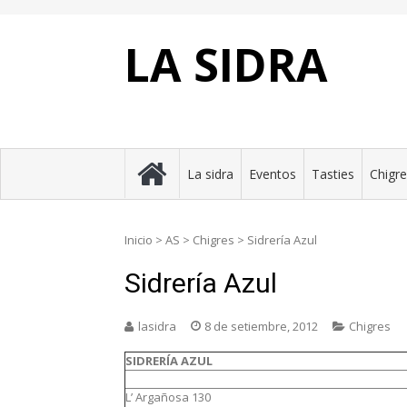
Skip
to
content
LA SIDRA
La sidra
Eventos
Tasties
Chigr
Inicio
>
AS
>
Chigres
>
Sidrería Azul
Sidrería Azul
lasidra
8 de setiembre, 2012
Chigres
SIDRERÍA AZUL
L’ Argañosa 130