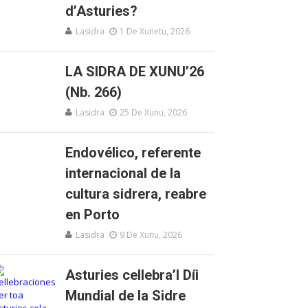
d’Asturies?
Lasidra
1 De Xunetu, 2026
LA SIDRA DE XUNU’26
(Nb. 266)
Lasidra
25 De Xunu, 2026
Endovélico, referente
internacional de la
cultura sidrera, reabre
en Porto
Lasidra
9 De Xunu, 2026
Asturies cellebra’l Díi
Mundial de la Sidre