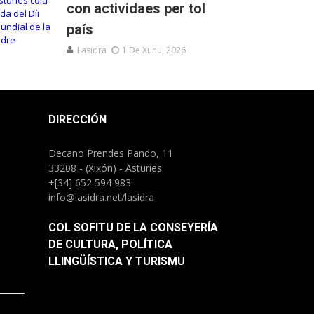
con actividaes per tol
país
Lasidra
1 De Xunu, 2026
DIRECCIÓN
Decano Prendes Pando, 11
33208 - (Xixón) - Asturies
+[34] 652 594 983
info@lasidra.net/lasidra
COL SOFITU DE LA CONSEYERÍA
DE CULTURA, POLÍTICA
LLINGÜÍSTICA Y TURISMU