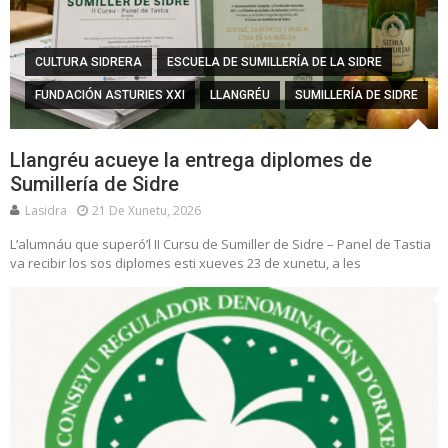
CULTURA SIDRERA
ESCUELA DE SUMILLERÍA DE LA SIDRE
FUNDACIÓN ASTURIES XXI
LLANGRÉU
SUMILLERÍA DE SIDRE
Llangréu acueye la entrega diplomes de
Sumillería de Sidre
Lasidra
21 De Xunetu, 2026
L’alumnáu que superó’l II Cursu de Sumiller de Sidre – Panel de Tastia
va recibir los sos diplomes esti xueves 23 de xunetu, a les