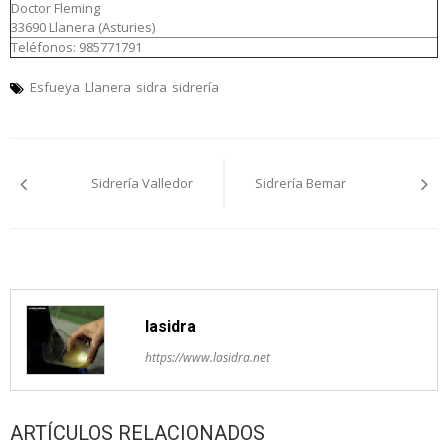
Doctor Fleming
33690 Llanera (Asturies)
Teléfonos: 985771791
Esfueya
Llanera
sidra
sidrería
Navegación
Sidrería Valledor
Sidrería Bemar
pelos
artículos
lasidra
https://www.lasidra.net
ARTÍCULOS RELACIONADOS