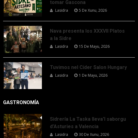
tomar Gascona
Lasidra
5 De Xunu, 2026
Nava presenta los XXXVII Platos
a la Sidre
Lasidra
15 De Mayu, 2026
Tuvimos nel Cider Salon Hungary
Lasidra
1 De Mayu, 2026
GASTRONOMÍA
Sidrería La Taska lleva’l saborgu
d’Asturies a Valencia
Lasidra
30 De Xunu, 2026