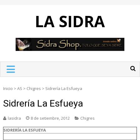
Skip
to
LA SIDRA
content
Inicio
>
AS
>
Chigres
>
Sidrería La Esfueya
Sidrería La Esfueya
lasidra
8 de setiembre, 2012
Chigres
SIDRERÍA LA ESFUEYA