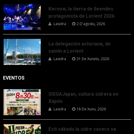
Kernow, la tierra de lleendes
protagonista de Lorient 2026
Lasidra
2 D'agostu, 2026
La delegación asturiana, de
camín a Lorient
Lasidra
31 De Xunetu, 2026
EVENTOS
SISGAJapan, cultura sidrera en
Xapón
Lasidra
18 De Xunu, 2026
Esti sábadu la sidre casero va