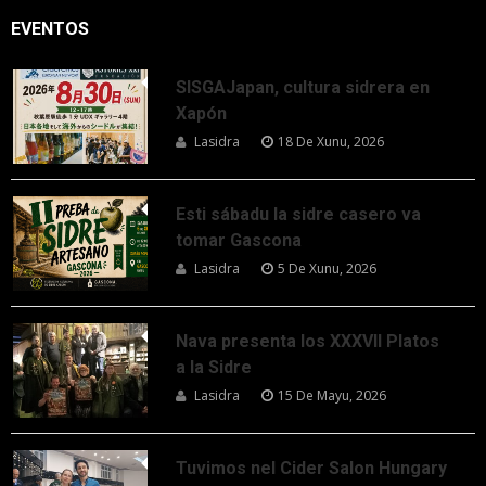
EVENTOS
SISGAJapan, cultura sidrera en
Xapón
Lasidra
18 De Xunu, 2026
Esti sábadu la sidre casero va
tomar Gascona
Lasidra
5 De Xunu, 2026
Nava presenta los XXXVII Platos
a la Sidre
Lasidra
15 De Mayu, 2026
Tuvimos nel Cider Salon Hungary