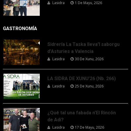
Lasidra
1 De Mayu, 2026
GASTRONOMÍA
Sidrería La Taska lleva’l saborgu
d’Asturies a Valencia
Lasidra
30 De Xunu, 2026
LA SIDRA DE XUNU’26 (Nb. 266)
Lasidra
25 De Xunu, 2026
¿Qué tal una fabada n’El Rincón
de Adi?
Lasidra
17 De Mayu, 2026