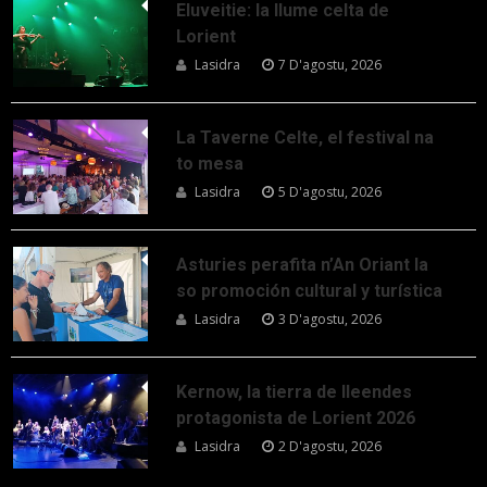
Eluveitie: la llume celta de
Lorient
Lasidra
7 D'agostu, 2026
La Taverne Celte, el festival na
to mesa
Lasidra
5 D'agostu, 2026
Asturies perafita n’An Oriant la
so promoción cultural y turística
Lasidra
3 D'agostu, 2026
Kernow, la tierra de lleendes
protagonista de Lorient 2026
Lasidra
2 D'agostu, 2026