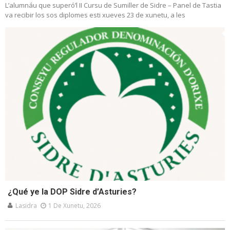
L’alumnáu que superó’l II Cursu de Sumiller de Sidre – Panel de Tastia
va recibir los sos diplomes esti xueves 23 de xunetu, a les
¿Qué ye la DOP Sidre d’Asturies?
Lasidra
1 De Xunetu, 2026