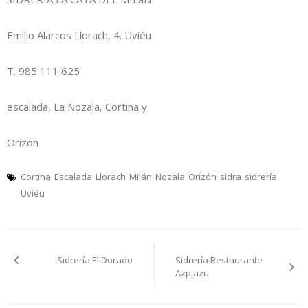
Emilio Alarcos Llorach, 4. Uviéu
T. 985 111 625
escalada, La Nozala, Cortina y
Orizon
Cortina
Escalada
Llorach
Milán
Nozala
Orizón
sidra
sidrería
Uviéu
Navegación
Sidrería El Dorado
Sidrería Restaurante
pelos
Azpiazu
artículos