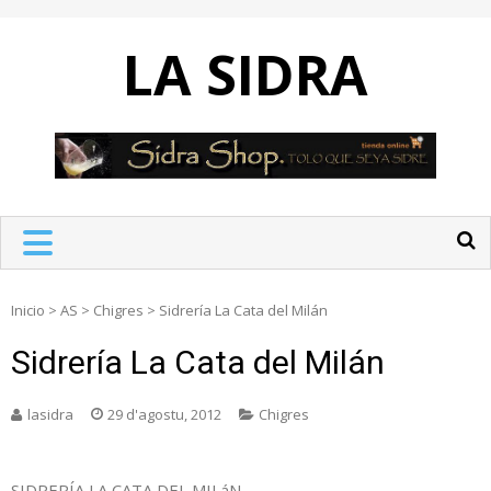
Skip
to
LA SIDRA
content
Inicio
>
AS
>
Chigres
>
Sidrería La Cata del Milán
Sidrería La Cata del Milán
lasidra
29 d'agostu, 2012
Chigres
SIDRERÍA LA CATA DEL MILáN