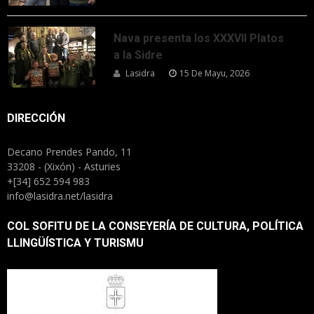
Nava presenta los XXXVII Platos
a la Sidre
Lasidra
15 De Mayu, 2026
DIRECCIÓN
Decano Prendes Pando, 11
33208 - (Xixón) - Asturies
+[34] 652 594 983
info@lasidra.net/lasidra
COL SOFITU DE LA CONSEYERÍA DE CULTURA, POLÍTICA
LLINGÜÍSTICA Y TURISMU