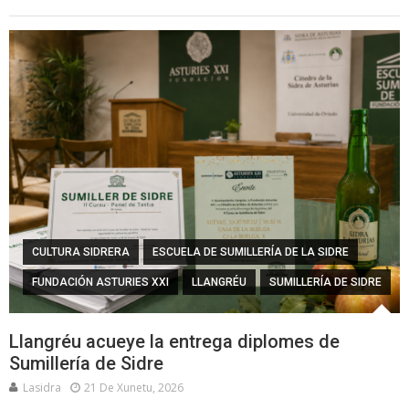
CULTURA SIDRERA
ESCUELA DE SUMILLERÍA DE LA SIDRE
FUNDACIÓN ASTURIES XXI
LLANGRÉU
SUMILLERÍA DE SIDRE
Llangréu acueye la entrega diplomes de
Sumillería de Sidre
Lasidra
21 De Xunetu, 2026