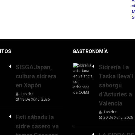
NTOS
GASTRONOMÍA
SISGAJapan,
Sidrería La
cultura sidrera
Taska lleva’l
en Xapón
saborgu
d’Asturies a
Lasidra
18 De Xunu, 2026
Valencia
Lasidra
Esti sábadu la
30 De Xunu, 2026
sidre casero va