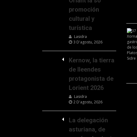
Oriant la so
promoción
cultural y
turística
Lasidra
3 D'agostu, 2026
Kernow, la tierra
de lleendes
protagonista de
Lorient 2026
Lasidra
2 D'agostu, 2026
La delegación
asturiana, de