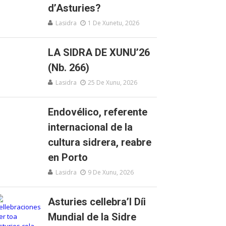
d’Asturies?
Lasidra
1 De Xunetu, 2026
LA SIDRA DE XUNU’26
(Nb. 266)
Lasidra
25 De Xunu, 2026
Endovélico, referente
internacional de la
cultura sidrera, reabre
en Porto
Lasidra
9 De Xunu, 2026
Asturies cellebra’l Díi
Mundial de la Sidre