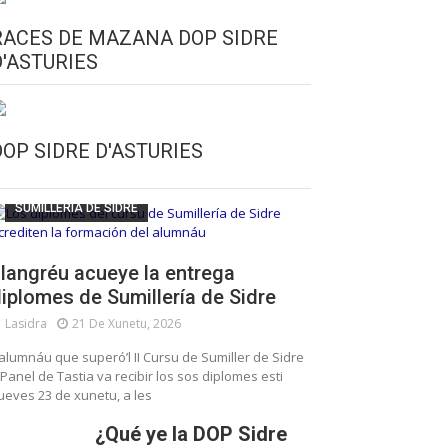
RACES DE MAZANA DOP SIDRE
D'ASTURIES
CULTURA SIDRERA
ESCUELA DE SUMILLERÍA DE LA SIDRE
DOP SIDRE D'ASTURIES
FUNDACIÓN ASTURIES XXI
LLANGRÉU
SUMILLERÍA DE SIDRE
langréu acueye la entrega
iplomes de Sumillería de Sidre
Lasidra
21 De Xunetu, 2026
’alumnáu que superó’l II Cursu de Sumiller de Sidre
 Panel de Tastia va recibir los sos diplomes esti
ueves 23 de xunetu, a les
¿Qué ye la DOP Sidre