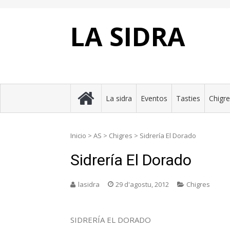
Skip
to
content
LA SIDRA
La sidra
Eventos
Tasties
Chigr
Inicio
>
AS
>
Chigres
>
Sidrería El Dorado
Sidrería El Dorado
lasidra
29 d'agostu, 2012
Chigres
SIDRERÍA EL DORADO