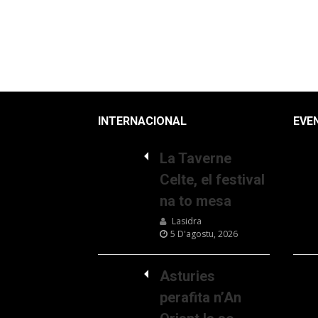
INTERNACIONAL
EVE
La Taverne
Celte, el festival
na to mesa
Lasidra
5 D'agostu, 2026
Asturies
perafita n’An