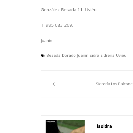
González Besada 11. Uviéu
T. 985 083 269.
Juanín
Besada
Dorado
Juanín
sidra
sidrería
Uviéu
Navegación
Sidrería Los Balcone
pelos
artículos
lasidra