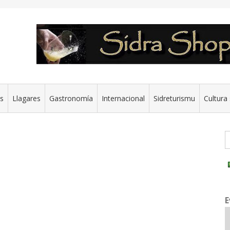
es
Llagares
Gastronomía
Internacional
Sidreturismu
Cultura 
G
E