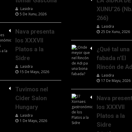
tomar Gascona
LA SIDRA DE
XUNU’26 (Nb
Lasidra
5 De Xunu, 2026
266)
Lasidra
Nava presenta
25 De Xunu, 2026
los XXXVII
Platos a la
¿Qué tal una
Sidre
fabada n’El
Rincón de Ad
Lasidra
15 De Mayu, 2026
Lasidra
17 De Mayu, 2026
Tuvimos nel
Cider Salon
Nava presen
Hungary
los XXXVII
Platos a la
Lasidra
1 De Mayu, 2026
Sidre