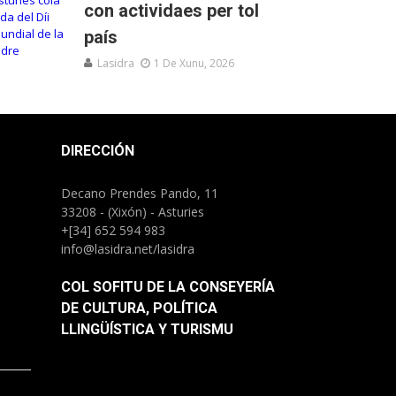
con actividaes per tol
país
Lasidra
1 De Xunu, 2026
DIRECCIÓN
Decano Prendes Pando, 11
33208 - (Xixón) - Asturies
+[34] 652 594 983
info@lasidra.net/lasidra
COL SOFITU DE LA CONSEYERÍA
DE CULTURA, POLÍTICA
LLINGÜÍSTICA Y TURISMU