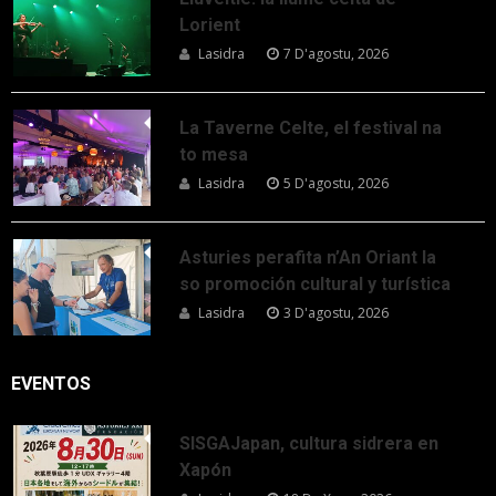
Lorient
Lasidra
7 D'agostu, 2026
La Taverne Celte, el festival na
to mesa
Lasidra
5 D'agostu, 2026
Asturies perafita n’An Oriant la
so promoción cultural y turística
Lasidra
3 D'agostu, 2026
EVENTOS
SISGAJapan, cultura sidrera en
Xapón