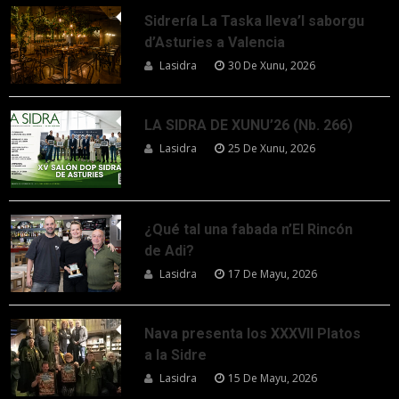
Sidrería La Taska lleva’l saborgu
d’Asturies a Valencia
Lasidra
30 De Xunu, 2026
LA SIDRA DE XUNU’26 (Nb. 266)
Lasidra
25 De Xunu, 2026
¿Qué tal una fabada n’El Rincón
de Adi?
Lasidra
17 De Mayu, 2026
Nava presenta los XXXVII Platos
a la Sidre
Lasidra
15 De Mayu, 2026