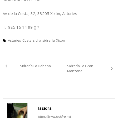
Av de la Costa, 32, 33205 Xixón, Asturies
T.
985 16 14 99 ()
?
Asturies
Costa
sidra
sidrería
Xixón
Navegación
Sidrería La Habana
Sidrería La Gran
pelos
Manzana
artículos
lasidra
https://www.lasidra.net