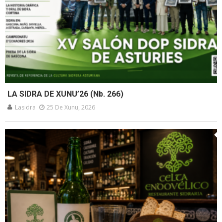
LA SIDRA DE XUNU’26 (Nb. 266)
Lasidra
25 De Xunu, 2026