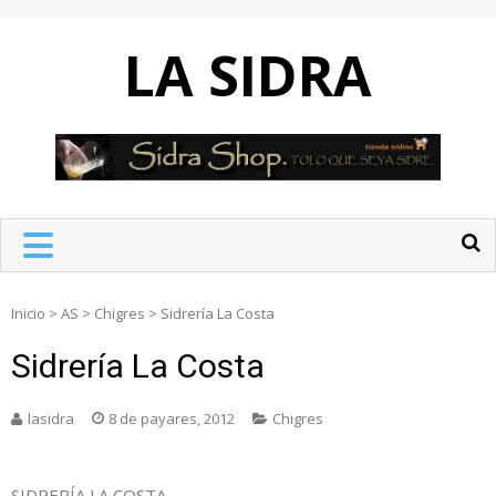
Skip
to
LA SIDRA
content
Inicio
>
AS
>
Chigres
>
Sidrería La Costa
Sidrería La Costa
lasidra
8 de payares, 2012
Chigres
SIDRERÍA LA COSTA