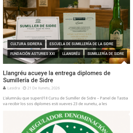
CULTURA SIDRERA
ESCUELA DE SUMILLERÍA DE LA SIDRE
FUNDACIÓN ASTURIES XXI
LLANGRÉU
SUMILLERÍA DE SIDRE
Llangréu acueye la entrega diplomes de
Sumillería de Sidre
Lasidra
21 De Xunetu, 2026
L’alumnáu que superó’l II Cursu de Sumiller de Sidre – Panel de Tastia
va recibir los sos diplomes esti xueves 23 de xunetu, a les