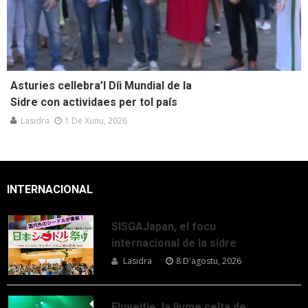
Asturies cellebra’l Díi Mundial de la
Sidre con actividaes per tol país
Lasidra
1 De Xunu, 2026
INTERNACIONAL
SISGAJapan, el focu
internacional de la sidre
Lasidra
8 D'agostu, 2026
Eluveitie: la llume celta de