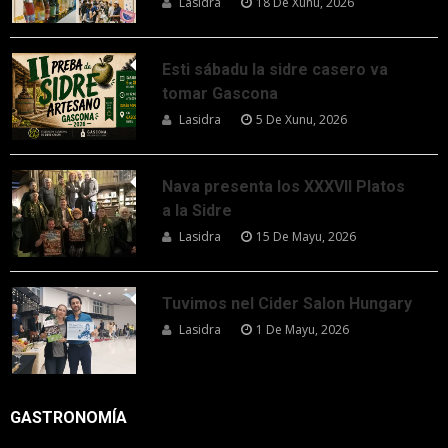
Lasidra
18 De Xunu, 2026
Esti sábadu la sidre casero va
tomar Gascona
Lasidra
5 De Xunu, 2026
Nava presenta los XXXVII Platos
a la Sidre
Lasidra
15 De Mayu, 2026
Tuvimos nel Cider Salon Hungary
Lasidra
1 De Mayu, 2026
GASTRONOMÍA