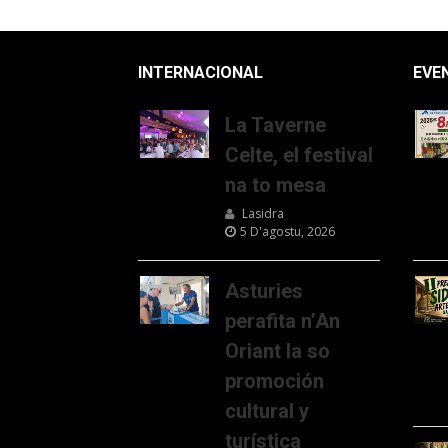
INTERNACIONAL
EVE
La Taverne
Celte, el festival
na to mesa
Lasidra
5 D'agostu, 2026
Asturies
perafita n’An
Oriant la so
promoción
cultural y
turística