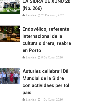
LA SIDRA DE XUNU’26
(Nb. 266)
Lasidra
25 De Xunu, 2026
Endovélico, referente
internacional de la
cultura sidrera, reabre
en Porto
Lasidra
9 De Xunu, 2026
Asturies cellebra’l Díi
Mundial de la Sidre
con actividaes per tol
país
Lasidra
1 De Xunu, 2026