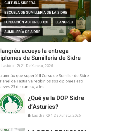
CULTURA SIDRERA
ESCUELA DE SUMILLERÍA DE LA SIDRE
FUNDACIÓN ASTURIES XXI
LLANGRÉU
SUMILLERÍA DE SIDRE
langréu acueye la entrega
iplomes de Sumillería de Sidre
Lasidra
21 De Xunetu, 2026
’alumnáu que superó’l II Cursu de Sumiller de Sidre
 Panel de Tastia va recibir los sos diplomes esti
ueves 23 de xunetu, a les
¿Qué ye la DOP Sidre
d’Asturies?
Lasidra
1 De Xunetu, 2026