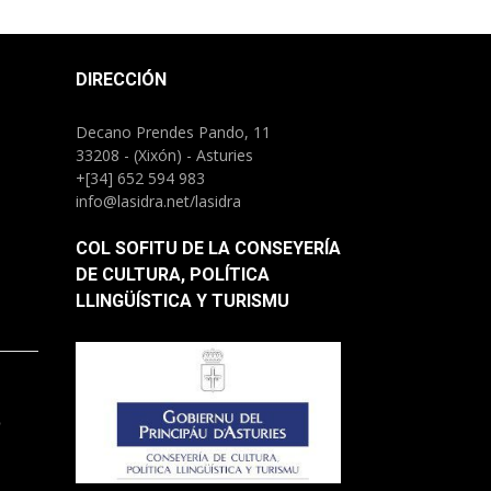
DIRECCIÓN
Decano Prendes Pando, 11
33208 - (Xixón) - Asturies
+[34] 652 594 983
info@lasidra.net/lasidra
COL SOFITU DE LA CONSEYERÍA
DE CULTURA, POLÍTICA
LLINGÜÍSTICA Y TURISMU
.