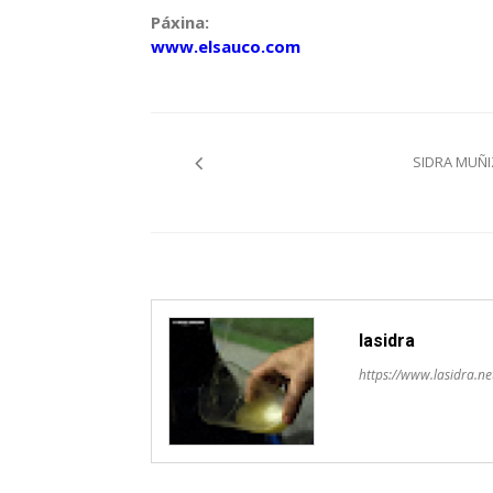
Páxina:
www.elsauco.com
Navegación
SIDRA MUÑI
pelos
artículos
lasidra
https://www.lasidra.ne