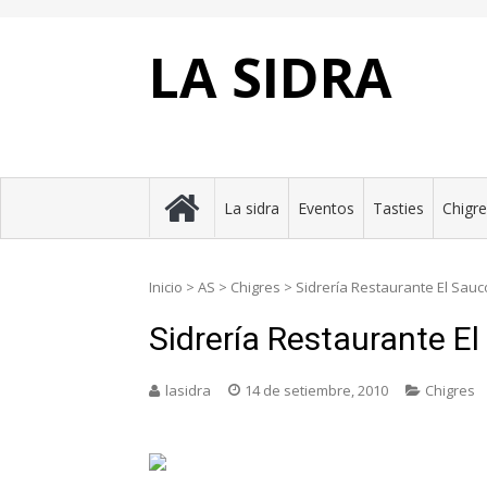
Skip
to
content
LA SIDRA
La sidra
Eventos
Tasties
Chigr
Inicio
>
AS
>
Chigres
>
Sidrería Restaurante El Sauc
Sidrería Restaurante E
lasidra
14 de setiembre, 2010
Chigres