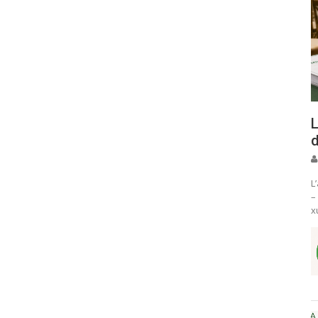
L
d
L
–
x