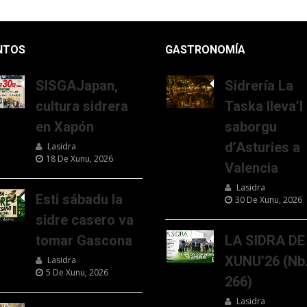
NTOS
GASTRONOMÍA
SISGAJapan,
Sidrería La
cultura sidrera
Taska lleva’l
en Xapón
saborgu
d’Asturies a
Lasidra
18 De Xunu, 2026
Valencia
Lasidra
Esti sábadu la
30 De Xunu, 2026
sidre casero va
tomar Gascona
LA SIDRA DE
XUNU’26 (Nb
Lasidra
5 De Xunu, 2026
266)
Lasidra