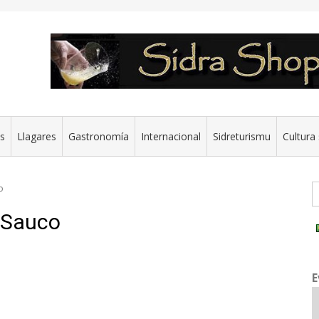
es
Llagares
Gastronomía
Internacional
Sidreturismu
Cultura 
G
o
l Sauco
E