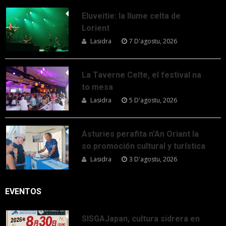
Eluveitie: la llume celta de
Lorient
Lasidra
7 D'agostu, 2026
La Taverne Celte, el festival na
to mesa
Lasidra
5 D'agostu, 2026
Asturies perafita n’An Oriant la
so promoción cultural y turística
Lasidra
3 D'agostu, 2026
EVENTOS
SISGAJapan, cultura sidrera en