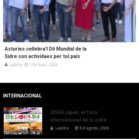
Asturies cellebra’l Díi Mundial de la
Sidre con actividaes per tol país
Lasidra
1 De Xunu, 2026
INTERNACIONAL
SISGAJapan, el focu
internacional de la sidre
Lasidra
8 D'agostu, 2026