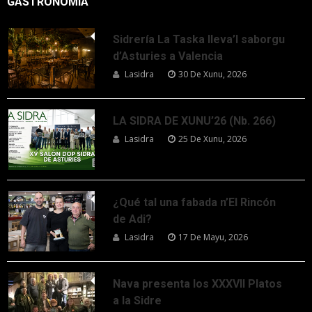
GASTRONOMÍA
Sidrería La Taska lleva’l saborgu
d’Asturies a Valencia
Lasidra
30 De Xunu, 2026
LA SIDRA DE XUNU’26 (Nb. 266)
Lasidra
25 De Xunu, 2026
¿Qué tal una fabada n’El Rincón
de Adi?
Lasidra
17 De Mayu, 2026
Nava presenta los XXXVII Platos
a la Sidre