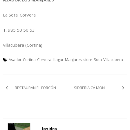
La Sota. Corvera
T. 985 50 50 53
Villacubera (Cortina)
Asador
Cortina
Corvera
Llagar
Manjares
sidre
Sota
Villacubera
Navegación
RESTAURÁN EL FORCÓN
SIDRERÍA CÁ MON
pelos
artículos
lasidra