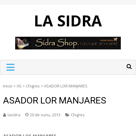
Skip
to
LA SIDRA
content
Inicio
>
AS
>
Chigres
>
ASADOR LOR MANJARES
ASADOR LOR MANJARES
lasidra
20 de xunu, 2013
Chigres
ASADOR LOS MANJARES