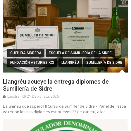
CULTURA SIDRERA
ESCUELA DE SUMILLERÍA DE LA SIDRE
FUNDACIÓN ASTURIES XXI
LLANGRÉU
SUMILLERÍA DE SIDRE
Llangréu acueye la entrega diplomes de
Sumillería de Sidre
Lasidra
21 De Xunetu, 2026
L’alumnáu que superó’l II Cursu de Sumiller de Sidre – Panel de Tastia
va recibir los sos diplomes esti xueves 23 de xunetu, a les