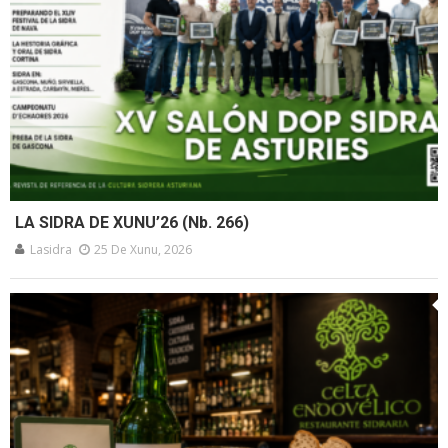
LA SIDRA DE XUNU’26 (Nb. 266)
Lasidra
25 De Xunu, 2026