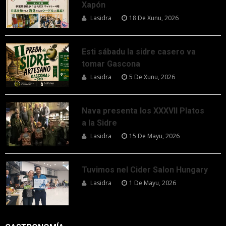
Xapón
Lasidra
18 De Xunu, 2026
Esti sábadu la sidre casero va
tomar Gascona
Lasidra
5 De Xunu, 2026
Nava presenta los XXXVII Platos
a la Sidre
Lasidra
15 De Mayu, 2026
Tuvimos nel Cider Salon Hungary
Lasidra
1 De Mayu, 2026