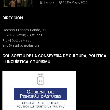
Lasidra
15 De Mayu, 2026
DIRECCIÓN
Decano Prendes Pando, 11
33208 - (Xixón) - Asturies
+[34] 652 594 983
info@lasidra.net/lasidra
COL SOFITU DE LA CONSEYERÍA DE CULTURA, POLÍTICA
LLINGÜÍSTICA Y TURISMU