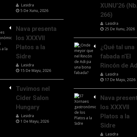
XUNU’26 (Nb
Lasidra
5 De Xunu, 2026
266)
Lasidra
Nava presenta
25 De Xunu, 2026
los XXXVII
Platos a la
¿Qué tal una
Sidre
fabada n’El
Rincón de Ad
Lasidra
15 De Mayu, 2026
Lasidra
17 De Mayu, 2026
Tuvimos nel
Cider Salon
Nava presen
Hungary
los XXXVII
Platos a la
Lasidra
1 De Mayu, 2026
Sidre
Lasidra