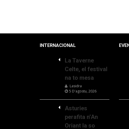
INTERNACIONAL
EVE
La Taverne
Celte, el festival
na to mesa
Lasidra
5 D'agostu, 2026
Asturies
perafita n’An
Oriant la so