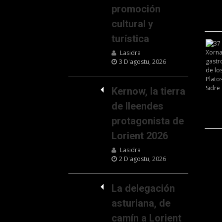
promoción
cultural y
turística
Lasidra
3 D'agostu, 2026
Kernow, la tierra
de lleendes
protagonista de
Lorient 2026
Lasidra
2 D'agostu, 2026
La delegación
asturiana, de
camín a Lorient