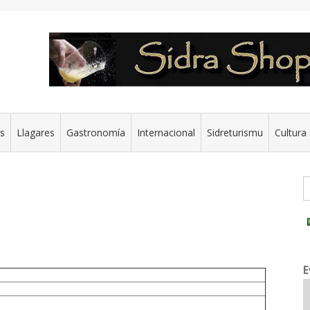
es
Llagares
Gastronomía
Internacional
Sidreturismu
Cultura 
G
E