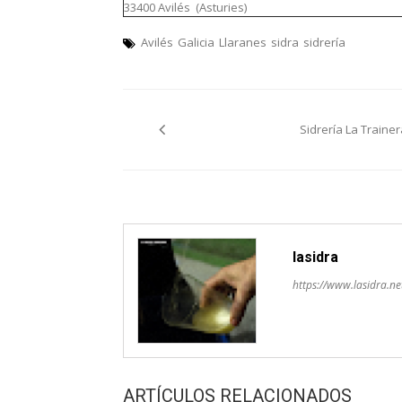
33400 Avilés (Asturies)
Avilés
Galicia
Llaranes
sidra
sidrería
Navegación
Sidrería La Trainer
pelos
artículos
lasidra
https://www.lasidra.ne
ARTÍCULOS RELACIONADOS