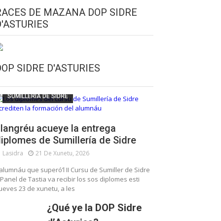
RACES DE MAZANA DOP SIDRE
D'ASTURIES
CULTURA SIDRERA
ESCUELA DE SUMILLERÍA DE LA SIDRE
DOP SIDRE D'ASTURIES
FUNDACIÓN ASTURIES XXI
LLANGRÉU
SUMILLERÍA DE SIDRE
langréu acueye la entrega
iplomes de Sumillería de Sidre
Lasidra
21 De Xunetu, 2026
’alumnáu que superó’l II Cursu de Sumiller de Sidre
 Panel de Tastia va recibir los sos diplomes esti
ueves 23 de xunetu, a les
¿Qué ye la DOP Sidre