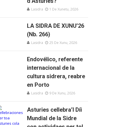
d’Asturies?
Lasidra
1 De Xunetu, 2026
LA SIDRA DE XUNU’26
(Nb. 266)
Lasidra
25 De Xunu, 2026
Endovélico, referente
internacional de la
cultura sidrera, reabre
en Porto
Lasidra
9 De Xunu, 2026
Asturies cellebra’l Díi
Mundial de la Sidre
con actividaes per tol