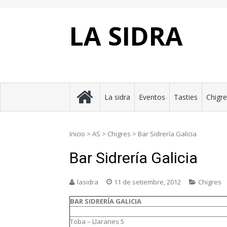
Skip
to
content
LA SIDRA
La sidra
Eventos
Tasties
Chigr
Inicio
>
AS
>
Chigres
>
Bar Sidrería Galicia
Bar Sidrería Galicia
lasidra
11 de setiembre, 2012
Chigres
BAR SIDRERÍA GALICIA
Toba – Llaranes 5