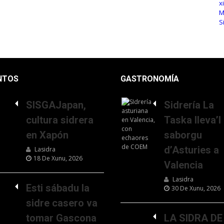
NTOS
GASTRONOMÍA
SISGAJapan,
Sidrería La
cultura sidrera
Taska lleva’l
en Xapón
saborgu
d’Asturies a
Lasidra
18 De Xunu, 2026
Valencia
Lasidra
Esti sábadu la
30 De Xunu, 2026
sidre casero va
tomar Gascona
LA SIDRA DE