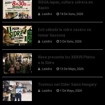
SISGAJapan, cultura sidrera en
Xapón
Lasidra
18 De Xunu, 2026
Esti sábadu la sidre casero va
tomar Gascona
Lasidra
5 De Xunu, 2026
Nava presenta los XXXVII Platos
a la Sidre
Lasidra
15 De Mayu, 2026
Tuvimos nel Cider Salon Hungary
Lasidra
1 De Mayu, 2026