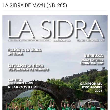
LA SIDRA DE MAYU (NB. 265)
2026
setiembre,
setiembre,
setiembre,
setiembre,
setiembre,
seti
2026
2026
2026
2026
2026
2026