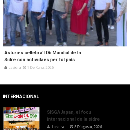
Asturies cellebra’l Díi Mundial de la
Sidre con actividaes per tol país
Lasidra
1 De Xunu, 2026
INTERNACIONAL
SISGAJapan, el focu
internacional de la sidre
Lasidra
8 D'agostu, 2026