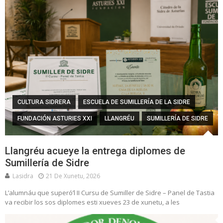
CULTURA SIDRERA
ESCUELA DE SUMILLERÍA DE LA SIDRE
FUNDACIÓN ASTURIES XXI
LLANGRÉU
SUMILLERÍA DE SIDRE
Llangréu acueye la entrega diplomes de
Sumillería de Sidre
Lasidra
21 De Xunetu, 2026
L’alumnáu que superó’l II Cursu de Sumiller de Sidre – Panel de Tastia
va recibir los sos diplomes esti xueves 23 de xunetu, a les