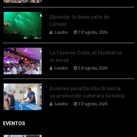
Eluveitie: la llume celta de
Lorient
Lasidra
7 D'agostu, 2026
La Taverne Celte, el festival na
to mesa
Lasidra
5 D'agostu, 2026
Asturies perafita n’An Oriant la
so promoción cultural y turística
Lasidra
3 D'agostu, 2026
EVENTOS