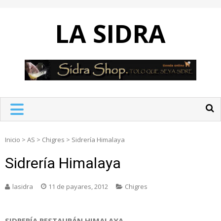
Skip
to
LA SIDRA
content
Inicio
>
AS
>
Chigres
>
Sidrería Himalaya
Sidrería Himalaya
lasidra
11 de payares, 2012
Chigres
SIDRERÍA RESTAURÁN HIMALAYA