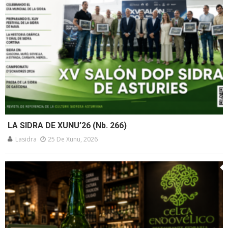
LA SIDRA DE XUNU’26 (Nb. 266)
Lasidra
25 De Xunu, 2026