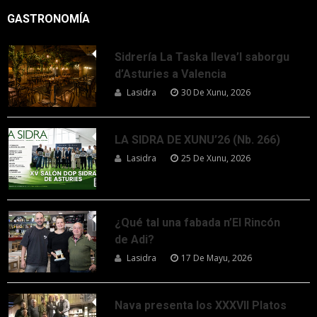
GASTRONOMÍA
Sidrería La Taska lleva’l saborgu
d’Asturies a Valencia
Lasidra
30 De Xunu, 2026
LA SIDRA DE XUNU’26 (Nb. 266)
Lasidra
25 De Xunu, 2026
¿Qué tal una fabada n’El Rincón
de Adi?
Lasidra
17 De Mayu, 2026
Nava presenta los XXXVII Platos