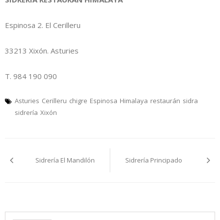
Espinosa 2. El Cerilleru
33213 Xixón. Asturies
T. 984 190 090
Asturies
Cerilleru
chigre
Espinosa
Himalaya
restaurán
sidra
sidrería
Xixón
Navegación
Sidrería El Mandilón
Sidrería Principado
pelos
artículos