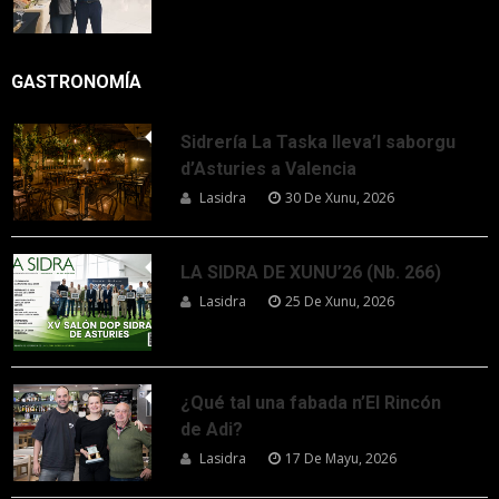
GASTRONOMÍA
Sidrería La Taska lleva’l saborgu
d’Asturies a Valencia
Lasidra
30 De Xunu, 2026
LA SIDRA DE XUNU’26 (Nb. 266)
Lasidra
25 De Xunu, 2026
¿Qué tal una fabada n’El Rincón
de Adi?
Lasidra
17 De Mayu, 2026