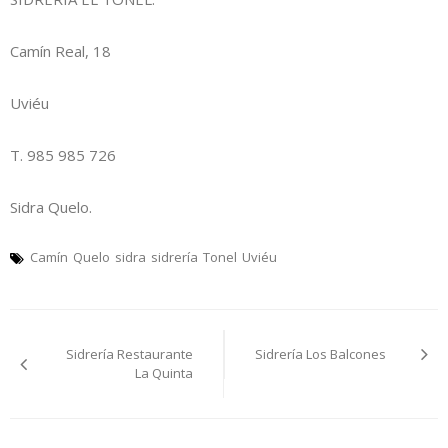
Camín Real, 18
Uviéu
T. 985 985 726
Sidra Quelo.
Camín
Quelo
sidra
sidrería
Tonel
Uviéu
Navegación
Sidrería Restaurante
Sidrería Los Balcones
pelos
La Quinta
artículos