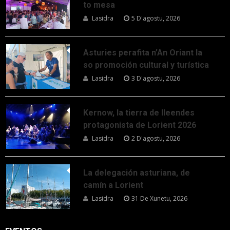
to mesa
Lasidra
5 D'agostu, 2026
Asturies perafita n’An Oriant la
so promoción cultural y turística
Lasidra
3 D'agostu, 2026
Kernow, la tierra de lleendes
protagonista de Lorient 2026
Lasidra
2 D'agostu, 2026
La delegación asturiana, de
camín a Lorient
Lasidra
31 De Xunetu, 2026