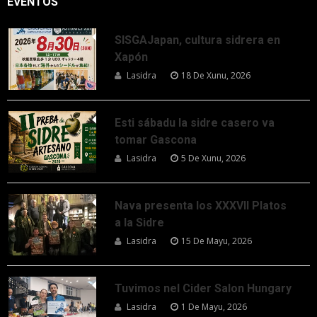
EVENTOS
SISGAJapan, cultura sidrera en
Xapón
Lasidra
18 De Xunu, 2026
Esti sábadu la sidre casero va
tomar Gascona
Lasidra
5 De Xunu, 2026
Nava presenta los XXXVII Platos
a la Sidre
Lasidra
15 De Mayu, 2026
Tuvimos nel Cider Salon Hungary
Lasidra
1 De Mayu, 2026