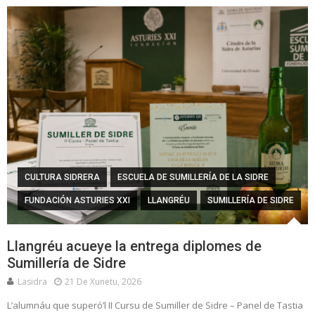
CULTURA SIDRERA
ESCUELA DE SUMILLERÍA DE LA SIDRE
FUNDACIÓN ASTURIES XXI
LLANGRÉU
SUMILLERÍA DE SIDRE
Llangréu acueye la entrega diplomes de
Sumillería de Sidre
Lasidra
21 De Xunetu, 2026
L’alumnáu que superó’l II Cursu de Sumiller de Sidre – Panel de Tastia