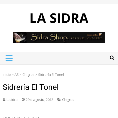
Skip
to
LA SIDRA
content
Inicio
>
AS
>
Chigres
>
Sidrería El Tonel
Sidrería El Tonel
lasidra
29 d'agostu, 2012
Chigres
SIDRERÍA EL TONEL.