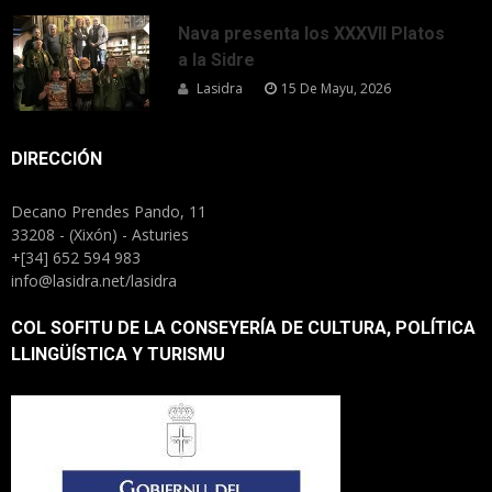
Nava presenta los XXXVII Platos
a la Sidre
Lasidra
15 De Mayu, 2026
DIRECCIÓN
Decano Prendes Pando, 11
33208 - (Xixón) - Asturies
+[34] 652 594 983
info@lasidra.net/lasidra
COL SOFITU DE LA CONSEYERÍA DE CULTURA, POLÍTICA
LLINGÜÍSTICA Y TURISMU