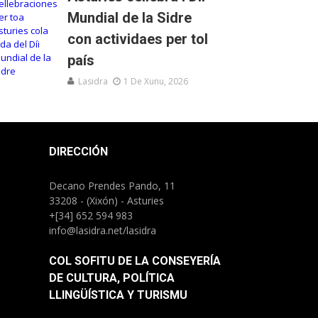
Mundial de la Sidre
con actividaes per tol
país
Lasidra
1 De Xunu, 2026
DIRECCIÓN
Decano Prendes Pando, 11
33208 - (Xixón) - Asturies
+[34] 652 594 983
info@lasidra.net/lasidra
COL SOFITU DE LA CONSEYERÍA
DE CULTURA, POLÍTICA
LLINGÜÍSTICA Y TURISMU