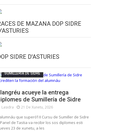
RACES DE MAZANA DOP SIDRE
D'ASTURIES
CULTURA SIDRERA
ESCUELA DE SUMILLERÍA DE LA SIDRE
DOP SIDRE D'ASTURIES
FUNDACIÓN ASTURIES XXI
LLANGRÉU
SUMILLERÍA DE SIDRE
langréu acueye la entrega
iplomes de Sumillería de Sidre
Lasidra
21 De Xunetu, 2026
’alumnáu que superó’l II Cursu de Sumiller de Sidre
 Panel de Tastia va recibir los sos diplomes esti
ueves 23 de xunetu, a les