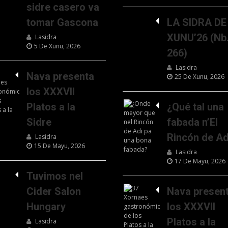
sidre casero va
tomar Gascona
LA SIDRA DE
XUNU’26 (Nb
Lasidra
5 De Xunu, 2026
266)
Lasidra
Nava presenta
25 De Xunu, 2026
los XXXVII
Platos a la
¿Qué tal una
Sidre
fabada n’El
Rincón de Ad
Lasidra
15 De Mayu, 2026
Lasidra
17 De Mayu, 2026
Tuvimos nel
Cider Salon
Nava presen
Hungary
los XXXVII
Platos a la
Lasidra