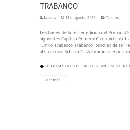
TRABANCO
lasidra
11 d'agostu, 2011
Tasties
Les bases de la tercer edición del Premiu d'
siguientes:Capítulu Primeru: OxetuArtículu 1
“Emilio Trabanco Trabanco” tendrán de tar rel
al so alrodiu.Artículu 2.- Valoraránse especia
810
BASES DEL III PREMIU D'ENSAYU EMILIO T
Leer más...