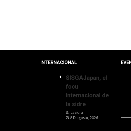
INTERNACIONAL
EVE
SISGAJapan, el
focu
internacional de
la sidre
Lasidra
8 D'agostu, 2026