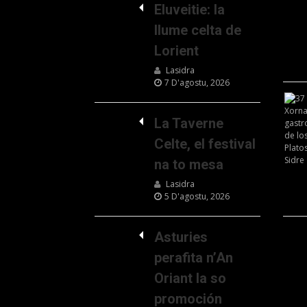
Eluveitie: la
llume celta de
Lorient
Lasidra
7 D'agostu, 2026
La Taverne
Celte, el festival
na to mesa
Lasidra
5 D'agostu, 2026
Asturies
perafita n’An
Oriant la so
promoción