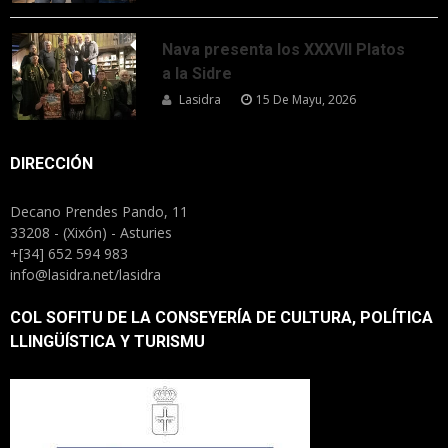
Nava presenta los XXXVII Platos
a la Sidre
Lasidra
15 De Mayu, 2026
DIRECCIÓN
Decano Prendes Pando, 11
33208 - (Xixón) - Asturies
+[34] 652 594 983
info@lasidra.net/lasidra
COL SOFITU DE LA CONSEYERÍA DE CULTURA, POLÍTICA
LLINGÜÍSTICA Y TURISMU