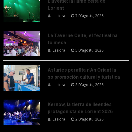
Eluveitie: la llume celta de
Lorient
Lasidra
7 D'agostu, 2026
La Taverne Celte, el festival na
to mesa
Lasidra
5 D'agostu, 2026
Asturies perafita n’An Oriant la
so promoción cultural y turística
Lasidra
3 D'agostu, 2026
Kernow, la tierra de lleendes
protagonista de Lorient 2026
Lasidra
2 D'agostu, 2026