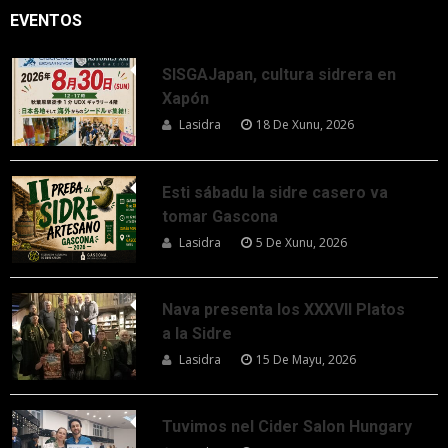
EVENTOS
SISGAJapan, cultura sidrera en
Xapón
Lasidra
18 De Xunu, 2026
Esti sábadu la sidre casero va
tomar Gascona
Lasidra
5 De Xunu, 2026
Nava presenta los XXXVII Platos
a la Sidre
Lasidra
15 De Mayu, 2026
Tuvimos nel Cider Salon Hungary