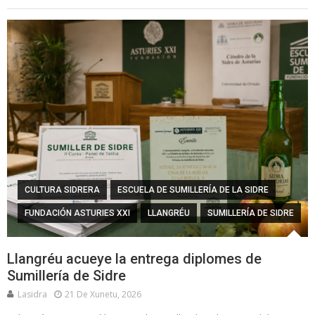
CULTURA SIDRERA
ESCUELA DE SUMILLERÍA DE LA SIDRE
FUNDACIÓN ASTURIES XXI
LLANGRÉU
SUMILLERÍA DE SIDRE
Llangréu acueye la entrega diplomes de
Sumillería de Sidre
Lasidra
21 De Xunetu, 2026