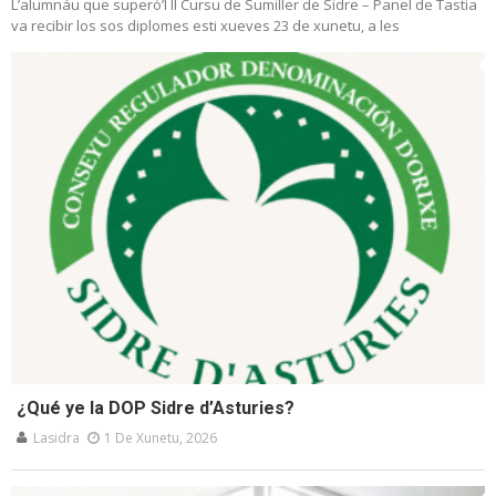
L’alumnáu que superó’l II Cursu de Sumiller de Sidre – Panel de Tastia
va recibir los sos diplomes esti xueves 23 de xunetu, a les
¿Qué ye la DOP Sidre d’Asturies?
Lasidra
1 De Xunetu, 2026