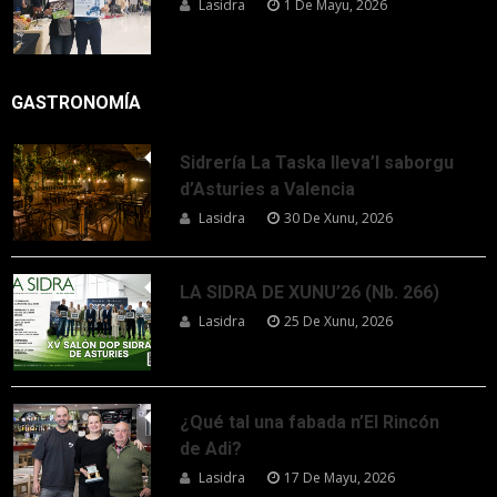
Lasidra
1 De Mayu, 2026
GASTRONOMÍA
Sidrería La Taska lleva’l saborgu
d’Asturies a Valencia
Lasidra
30 De Xunu, 2026
LA SIDRA DE XUNU’26 (Nb. 266)
Lasidra
25 De Xunu, 2026
¿Qué tal una fabada n’El Rincón
de Adi?
Lasidra
17 De Mayu, 2026