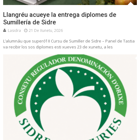
Llangréu acueye la entrega diplomes de
Sumillería de Sidre
Lasidra
21 De Xunetu, 2026
L’alumnáu que superó’l II Cursu de Sumiller de Sidre – Panel de Tastia
va recibir los sos diplomes esti xueves 23 de xunetu, a les