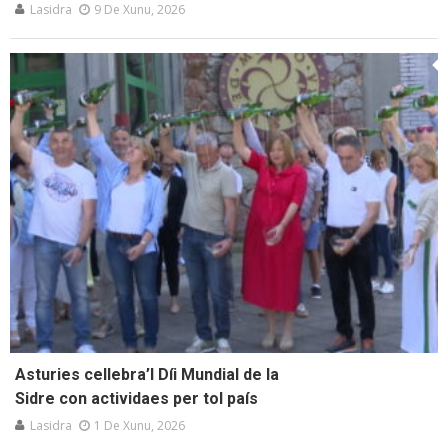
Lasidra
9 De Xunu, 2026
Asturies cellebra’l Díi Mundial de la
Sidre con actividaes per tol país
Lasidra
1 De Xunu, 2026