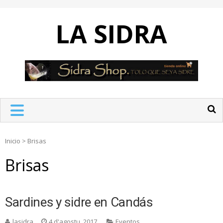
Skip
to
LA SIDRA
content
Inicio
>
Brisas
Brisas
Sardines y sidre en Candás
lasidra
4 d'agostu, 2017
Eventos