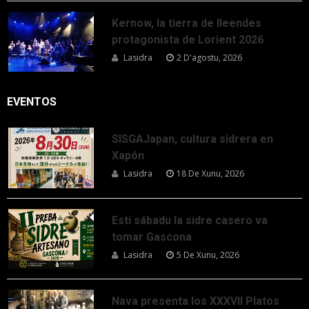
Kernow, la tierra de lleendes
protagonista de Lorient 2026
Lasidra
2 D'agostu, 2026
EVENTOS
SISGAJapan, cultura sidrera en
Xapón
Lasidra
18 De Xunu, 2026
Esti sábadu la sidre casero va
tomar Gascona
Lasidra
5 De Xunu, 2026
Nava presenta los XXXVII Platos