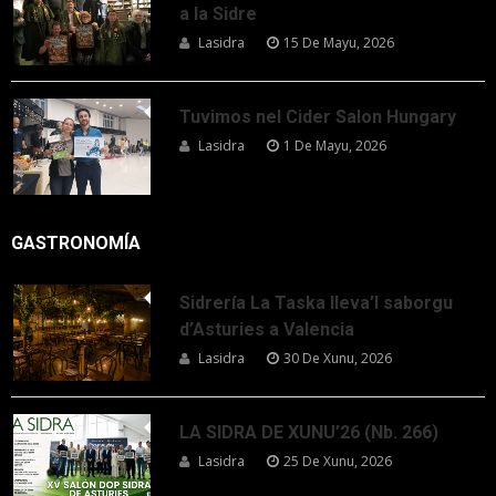
a la Sidre
Lasidra
15 De Mayu, 2026
Tuvimos nel Cider Salon Hungary
Lasidra
1 De Mayu, 2026
GASTRONOMÍA
Sidrería La Taska lleva’l saborgu
d’Asturies a Valencia
Lasidra
30 De Xunu, 2026
LA SIDRA DE XUNU’26 (Nb. 266)
Lasidra
25 De Xunu, 2026