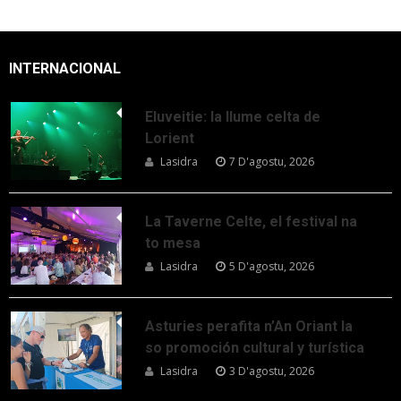
INTERNACIONAL
Eluveitie: la llume celta de
Lorient
Lasidra
7 D'agostu, 2026
La Taverne Celte, el festival na
to mesa
Lasidra
5 D'agostu, 2026
Asturies perafita n’An Oriant la
so promoción cultural y turística
Lasidra
3 D'agostu, 2026