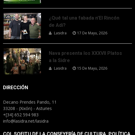
¿Qué tal una fabada n’El Rincón
de Adi?
Lasidra
17 De Mayu, 2026
Nava presenta los XXXVII Platos
a la Sidre
Lasidra
15 De Mayu, 2026
DIRECCIÓN
Decano Prendes Pando, 11
33208 - (Xixón) - Asturies
+[34] 652 594 983
info@lasidra.net/lasidra
COL SOFITU DE LA CONSEYERÍA DE CULTURA, POLÍTICA