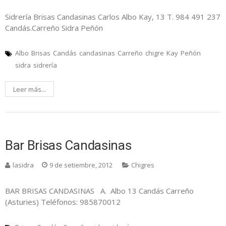
Sidrería Brisas Candasinas Carlos Albo Kay, 13 T. 984 491 237
Candás.Carreño Sidra Peñón
Albo
Brisas
Candás
candasinas
Carreño
chigre
Kay
Peñón
sidra
sidrería
Leer más...
Bar Brisas Candasinas
lasidra
9 de setiembre, 2012
Chigres
BAR BRISAS CANDASINAS A. Albo 13 Candás Carreño
(Asturies) Teléfonos: 985870012