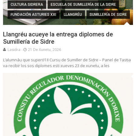
CULTURA SIDRERA
ESCUELA DE SUMILLERÍA DE LA SIDRE
FUNDACIÓN ASTURIES XXI
LLANGRÉU
SUMILLERÍA DE SIDRE
Llangréu acueye la entrega diplomes de
Sumillería de Sidre
Lasidra
21 De Xunetu, 2026
L’alumnáu que superó’l II Cursu de Sumiller de Sidre – Panel de Tastia
va recibir los sos diplomes esti xueves 23 de xunetu, a les