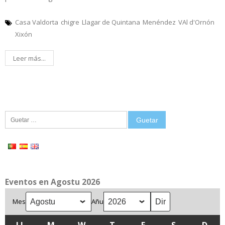
Casa Valdorta
chigre
Llagar de Quintana
Menéndez
VAl d'Ornón
Xixón
Leer más...
Guetar:
Eventos en Agostu 2026
Mes
Añu
LL
LLUNES
M
MARTES
W
MIÉRCOLES
T
XUEVES
F
VIENRES
S
SÁBADU
D
DOM