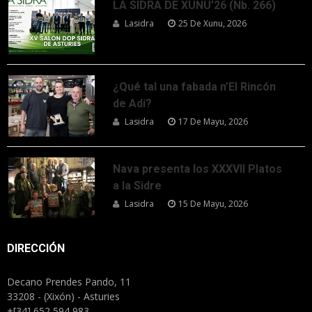
LA SIDRA DE XUNU’26 (Nb. 266)
Lasidra
25 De Xunu, 2026
¿Qué tal una fabada n’El Rincón
de Adi?
Lasidra
17 De Mayu, 2026
Nava presenta los XXXVII Platos
a la Sidre
Lasidra
15 De Mayu, 2026
DIRECCIÓN
Decano Prendes Pando, 11
33208 - (Xixón) - Asturies
+[34] 652 594 983