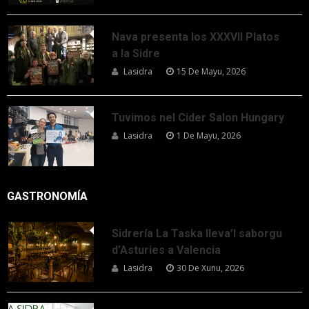
Nava presenta los XXXVII Platos
a la Sidre
Lasidra
15 De Mayu, 2026
Tuvimos nel Cider Salon Hungary
Lasidra
1 De Mayu, 2026
GASTRONOMÍA
Sidrería La Taska lleva’l saborgu
d’Asturies a Valencia
Lasidra
30 De Xunu, 2026