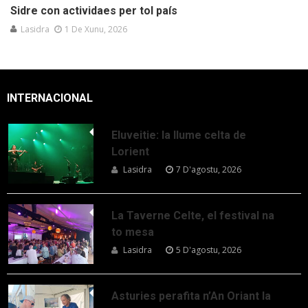
Sidre con actividaes per tol país
Lasidra
1 De Xunu, 2026
INTERNACIONAL
Eluveitie: la llume celta de
Lorient
Lasidra
7 D'agostu, 2026
La Taverne Celte, el festival na
to mesa
Lasidra
5 D'agostu, 2026
Asturies perafita n’An Oriant la