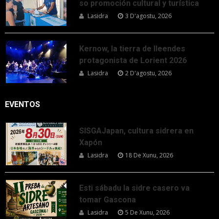
so promoción cultural y turística
Lasidra
3 D'agostu, 2026
Kernow, la tierra de lleendes
protagonista de Lorient 2026
Lasidra
2 D'agostu, 2026
EVENTOS
SISGAJapan, cultura sidrera en
Xapón
Lasidra
18 De Xunu, 2026
Esti sábadu la sidre casero va
tomar Gascona
Lasidra
5 De Xunu, 2026