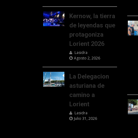
Kernow, la tierra
de leyendas que
protagoniza
Lorient 2026
Lasidra
Agosto 2, 2026
La Delegacion
asturiana de
camino a
Lorient
Lasidra
Julio 31, 2026