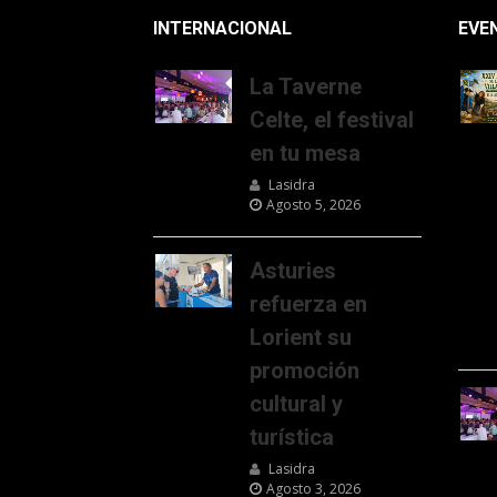
INTERNACIONAL
EVE
La Taverne
Celte, el festival
en tu mesa
Lasidra
Agosto 5, 2026
Asturies
refuerza en
Lorient su
promoción
cultural y
turística
Lasidra
Agosto 3, 2026