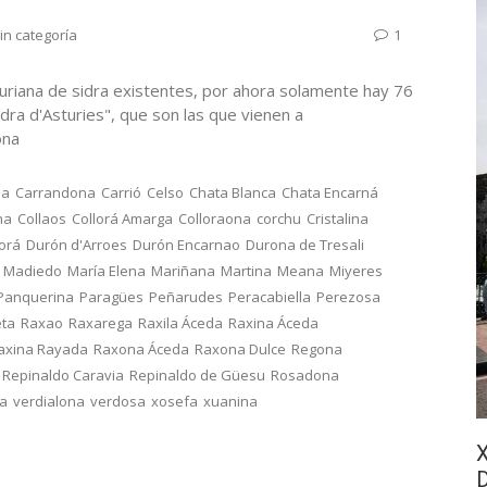
in categoría
1
uriana de sidra existentes, por ahora solamente hay 76
dra d'Asturies", que son las que vienen a
onona
na
Carrandona
Carrió
Celso
Chata Blanca
Chata Encarná
na
Collaos
Collorá Amarga
Colloraona
corchu
Cristalina
lorá
Durón d'Arroes
Durón Encarnao
Durona de Tresali
Madiedo
María Elena
Mariñana
Martina
Meana
Miyeres
Panquerina
Paragües
Peñarudes
Peracabiella
Perezosa
eta
Raxao
Raxarega
Raxila Áceda
Raxina Áceda
axina Rayada
Raxona Áceda
Raxona Dulce
Regona
Repinaldo Caravia
Repinaldo de Güesu
Rosadona
ca
verdialona
verdosa
xosefa
xuanina