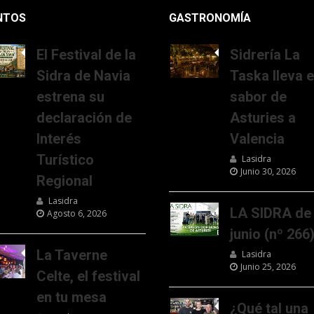
NTOS
GASTRONOMÍA
El Festival de la
Sidrería La
Sidra de Navia
Taska lleva e
estrena su
sabor de
declaración de
Asturies a
Interés
Valencia
Turístico
Lasidra
Junio 30, 2026
Regional
Lasidra
LA SIDRA de
Agosto 6, 2026
junio (nº 266
La Taverne
Lasidra
Junio 25, 2026
Celte, el festival
en tu mesa
¿Qué tal una