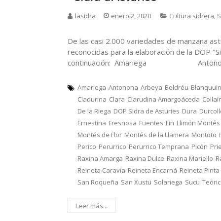
lasidra
enero 2, 2020
Cultura sidrera
,
S
De las casi 2.000 variedades de manzana ast
reconocidas para la elaboración de la DOP "Si
continuación: Amariega Ant
Amariega
Antonona
Arbeya
Beldréu
Blanquui
Cladurina
Clara
Clarudina Amargoáceda
Collaí
De la Riega
DOP Sidra de Asturies
Dura
Durcol
Ernestina
Fresnosa
Fuentes
Lin
Llimón Montés
Montés de Flor
Montés de la Llamera
Montoto
Perico
Perurrico
Perurrico Temprana
Picón
Pri
Raxina Amarga
Raxina Dulce
Raxina Mariello
R
Reineta Caravia
Reineta Encarná
Reineta Pinta
San Roqueña
San Xustu
Solariega
Sucu
Teóri
Leer más...