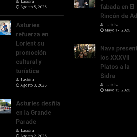
Lasidra
fabada en El
Agosto 5, 2026
Rincón de Ad
Asturies
Lasidra
Mayo 17, 2026
refuerza en
Lorient su
Nava presen
promoción
los XXXVII
cultural y
Platos a la
turística
Sidra
Lasidra
Lasidra
Agosto 3, 2026
Mayo 15, 2026
Asturies desfila
en la Grande
Parade
Lasidra
Agosto 2, 2026