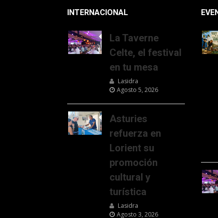
INTERNACIONAL
EVE
La Taverne
Celte, el festival
en tu mesa
Lasidra
Agosto 5, 2026
Asturies
refuerza en
Lorient su
promoción
cultural y
turística
Lasidra
Agosto 3, 2026