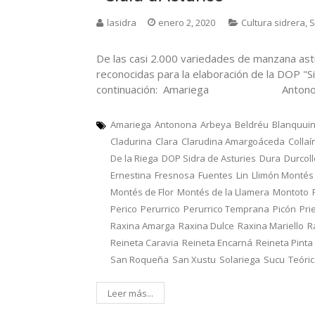
lasidra
enero 2, 2020
Cultura sidrera
,
S
De las casi 2.000 variedades de manzana ast
reconocidas para la elaboración de la DOP "Si
continuación: Amariega Ant
Amariega
Antonona
Arbeya
Beldréu
Blanquui
Cladurina
Clara
Clarudina Amargoáceda
Collaí
De la Riega
DOP Sidra de Asturies
Dura
Durcol
Ernestina
Fresnosa
Fuentes
Lin
Llimón Montés
Montés de Flor
Montés de la Llamera
Montoto
Perico
Perurrico
Perurrico Temprana
Picón
Pri
Raxina Amarga
Raxina Dulce
Raxina Mariello
R
Reineta Caravia
Reineta Encarná
Reineta Pinta
San Roqueña
San Xustu
Solariega
Sucu
Teóri
Leer más...