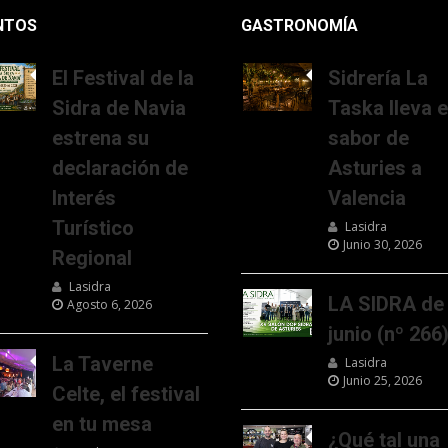
NTOS
GASTRONOMÍA
El Festival de la
Sidrería La
Sidra de Navia
Taska lleva e
estrena su
sabor de
declaración de
Asturies a
Interés
Valencia
Turístico
Lasidra
Junio 30, 2026
Regional
Lasidra
LA SIDRA de
Agosto 6, 2026
junio (nº 266
La Taverne
Lasidra
Junio 25, 2026
Celte, el festival
en tu mesa
¿Qué tal una