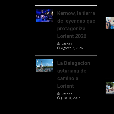
Kernow, la tierra
de leyendas que
protagoniza
Lorient 2026
Lasidra
Agosto 2, 2026
La Delegacion
asturiana de
camino a
Lorient
Lasidra
Julio 31, 2026