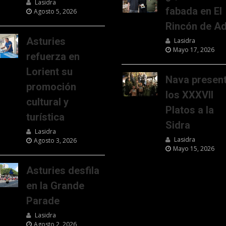
Lasidra
fabada en El
Agosto 5, 2026
Rincón de Ad
Asturies
Lasidra
Mayo 17, 2026
refuerza en
Lorient su
Nava presen
promoción
los XXXVII
cultural y
Platos a la
turística
Sidra
Lasidra
Lasidra
Agosto 3, 2026
Mayo 15, 2026
Asturies desfila
en la Grande
Parade
Lasidra
Agosto 2, 2026