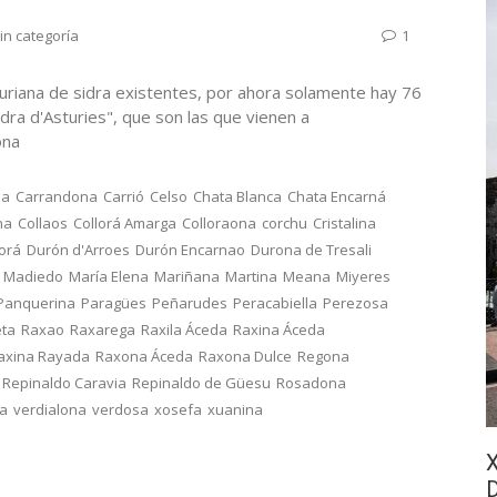
in categoría
1
uriana de sidra existentes, por ahora solamente hay 76
dra d'Asturies", que son las que vienen a
onona
na
Carrandona
Carrió
Celso
Chata Blanca
Chata Encarná
na
Collaos
Collorá Amarga
Colloraona
corchu
Cristalina
lorá
Durón d'Arroes
Durón Encarnao
Durona de Tresali
Madiedo
María Elena
Mariñana
Martina
Meana
Miyeres
Panquerina
Paragües
Peñarudes
Peracabiella
Perezosa
eta
Raxao
Raxarega
Raxila Áceda
Raxina Áceda
axina Rayada
Raxona Áceda
Raxona Dulce
Regona
Repinaldo Caravia
Repinaldo de Güesu
Rosadona
ca
verdialona
verdosa
xosefa
xuanina