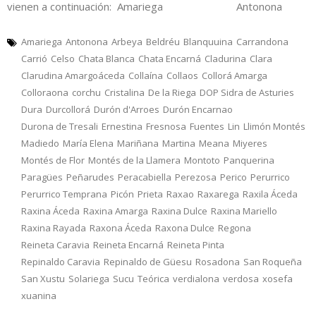
vienen a continuación: Amariega Antonona
Amariega
Antonona
Arbeya
Beldréu
Blanquuina
Carrandona
Carrió
Celso
Chata Blanca
Chata Encarná
Cladurina
Clara
Clarudina Amargoáceda
Collaína
Collaos
Collorá Amarga
Colloraona
corchu
Cristalina
De la Riega
DOP Sidra de Asturies
Dura
Durcollorá
Durón d'Arroes
Durón Encarnao
Durona de Tresali
Ernestina
Fresnosa
Fuentes
Lin
Llimón Montés
Madiedo
María Elena
Mariñana
Martina
Meana
Miyeres
Montés de Flor
Montés de la Llamera
Montoto
Panquerina
Paragües
Peñarudes
Peracabiella
Perezosa
Perico
Perurrico
Perurrico Temprana
Picón
Prieta
Raxao
Raxarega
Raxila Áceda
Raxina Áceda
Raxina Amarga
Raxina Dulce
Raxina Mariello
Raxina Rayada
Raxona Áceda
Raxona Dulce
Regona
Reineta Caravia
Reineta Encarná
Reineta Pinta
Repinaldo Caravia
Repinaldo de Güesu
Rosadona
San Roqueña
San Xustu
Solariega
Sucu
Teórica
verdialona
verdosa
xosefa
xuanina