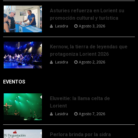
Asturies refuerza en Lorient su
promoción cultural y turística
Lasidra
Agosto 3, 2026
Kernow, la tierra de leyendas que
protagoniza Lorient 2026
Lasidra
Agosto 2, 2026
EVENTOS
Eluveitie: la llama celta de
Lorient
Lasidra
Agosto 7, 2026
Perlora brinda por la sidra