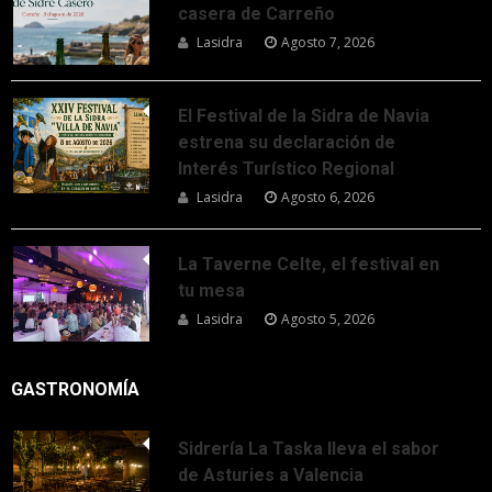
casera de Carreño
Lasidra
Agosto 7, 2026
El Festival de la Sidra de Navia
estrena su declaración de
Interés Turístico Regional
Lasidra
Agosto 6, 2026
La Taverne Celte, el festival en
tu mesa
Lasidra
Agosto 5, 2026
GASTRONOMÍA
Sidrería La Taska lleva el sabor
de Asturies a Valencia