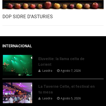
DOP SIDRE D'ASTURIES
INTERNACIONAL
Eluveitie: la llama celta de
Lorient
Lasidra
Agosto 7, 2026
La Taverne Celte, el festival en
tu mesa
Lasidra
Agosto 5, 2026