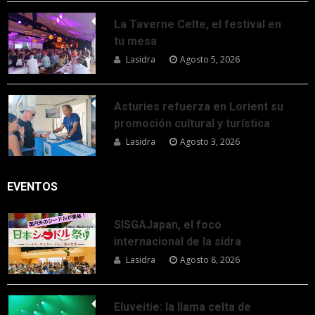
La Taverne Celte, el festival en
tu mesa
Lasidra
Agosto 5, 2026
Asturies refuerza en Lorient su
promoción cultural y turística
Lasidra
Agosto 3, 2026
EVENTOS
SISGAJapan, el foco
internacional de la sidra
Lasidra
Agosto 8, 2026
Eluveitie: la llama celta de