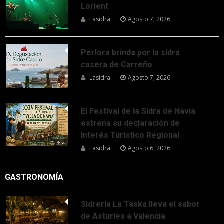
Lorient
Lasidra
Agosto 7, 2026
Perlora brinda por la sidra
casera de Carreño
Lasidra
Agosto 7, 2026
El Festival de la Sidra de Navia
estrena su declaración de
Interés Turístico Regional
Lasidra
Agosto 6, 2026
GASTRONOMÍA
Sidrería La Taska lleva el sabor
de Asturies a Valencia