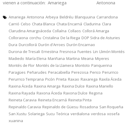
vienen a continuación: Amariega Antonona
Amariega
Antonona
Arbeya
Beldréu
Blanquuina
Carrandona
Carrió
Celso
Chata Blanca
Chata Encarná
Cladurina
Clara
Clarudina Amargoáceda
Collaína
Collaos
Collorá Amarga
Colloraona
corchu
Cristalina
De la Riega
DOP Sidra de Asturies
Dura
Durcollorá
Durón d'Arroes
Durón Encarnao
Durona de Tresali
Ernestina
Fresnosa
Fuentes
Lin
Llimón Montés
Madiedo
María Elena
Mariñana
Martina
Meana
Miyeres
Montés de Flor
Montés de la Llamera
Montoto
Panquerina
Paragües
Peñarudes
Peracabiella
Perezosa
Perico
Perurrico
Perurrico Temprana
Picón
Prieta
Raxao
Raxarega
Raxila Áceda
Raxina Áceda
Raxina Amarga
Raxina Dulce
Raxina Mariello
Raxina Rayada
Raxona Áceda
Raxona Dulce
Regona
Reineta Caravia
Reineta Encarná
Reineta Pinta
Repinaldo Caravia
Repinaldo de Güesu
Rosadona
San Roqueña
San Xustu
Solariega
Sucu
Teórica
verdialona
verdosa
xosefa
xuanina