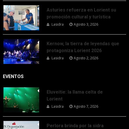
Asturies refuerza en Lorient su
promoción cultural y turística
Lasidra
Agosto 3, 2026
Kernow, la tierra de leyendas que
protagoniza Lorient 2026
Lasidra
Agosto 2, 2026
EVENTOS
Eluveitie: la llama celta de
Lorient
Lasidra
Agosto 7, 2026
Perlora brinda por la sidra