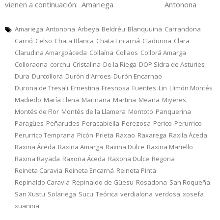
vienen a continuación: Amariega Antonona
Amariega
Antonona
Arbeya
Beldréu
Blanquuina
Carrandona
Carrió
Celso
Chata Blanca
Chata Encarná
Cladurina
Clara
Clarudina Amargoáceda
Collaína
Collaos
Collorá Amarga
Colloraona
corchu
Cristalina
De la Riega
DOP Sidra de Asturies
Dura
Durcollorá
Durón d'Arroes
Durón Encarnao
Durona de Tresali
Ernestina
Fresnosa
Fuentes
Lin
Llimón Montés
Madiedo
María Elena
Mariñana
Martina
Meana
Miyeres
Montés de Flor
Montés de la Llamera
Montoto
Panquerina
Paragües
Peñarudes
Peracabiella
Perezosa
Perico
Perurrico
Perurrico Temprana
Picón
Prieta
Raxao
Raxarega
Raxila Áceda
Raxina Áceda
Raxina Amarga
Raxina Dulce
Raxina Mariello
Raxina Rayada
Raxona Áceda
Raxona Dulce
Regona
Reineta Caravia
Reineta Encarná
Reineta Pinta
Repinaldo Caravia
Repinaldo de Güesu
Rosadona
San Roqueña
San Xustu
Solariega
Sucu
Teórica
verdialona
verdosa
xosefa
xuanina