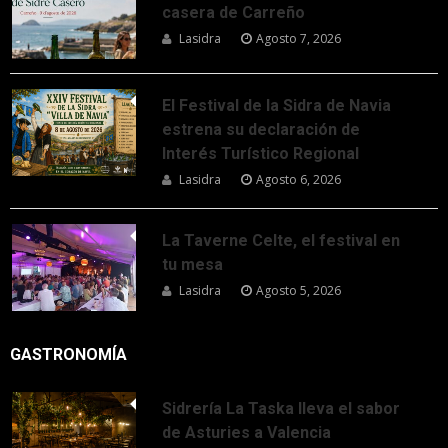
casera de Carreño
Lasidra
Agosto 7, 2026
El Festival de la Sidra de Navia
estrena su declaración de
Interés Turístico Regional
Lasidra
Agosto 6, 2026
La Taverne Celte, el festival en
tu mesa
Lasidra
Agosto 5, 2026
GASTRONOMÍA
Sidrería La Taska lleva el sabor
de Asturies a Valencia