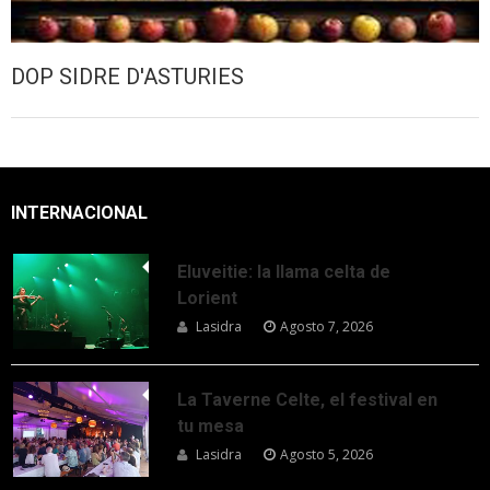
DOP SIDRE D'ASTURIES
INTERNACIONAL
Eluveitie: la llama celta de
Lorient
Lasidra
Agosto 7, 2026
La Taverne Celte, el festival en
tu mesa
Lasidra
Agosto 5, 2026