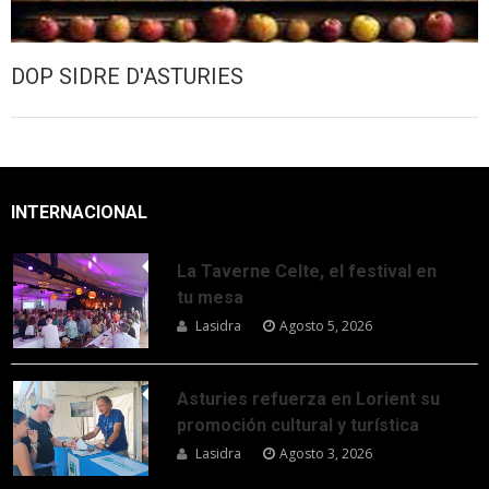
DOP SIDRE D'ASTURIES
INTERNACIONAL
La Taverne Celte, el festival en
tu mesa
Lasidra
Agosto 5, 2026
Asturies refuerza en Lorient su
promoción cultural y turística
Lasidra
Agosto 3, 2026