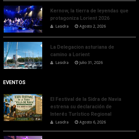
Kernow, la tierra de leyendas que
protagoniza Lorient 2026
Lasidra
Agosto 2, 2026
La Delegacion asturiana de
camino a Lorient
Lasidra
Julio 31, 2026
EVENTOS
El Festival de la Sidra de Navia
estrena su declaración de
Interés Turístico Regional
Lasidra
Agosto 6, 2026