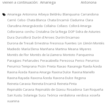
vienen a continuación: Amariega Antonona
Amariega
Antonona
Arbeya
Beldréu
Blanquuina
Carrandona
Carrió
Celso
Chata Blanca
Chata Encarná
Cladurina
Clara
Clarudina Amargoáceda
Collaína
Collaos
Collorá Amarga
Colloraona
corchu
Cristalina
De la Riega
DOP Sidra de Asturies
Dura
Durcollorá
Durón d'Arroes
Durón Encarnao
Durona de Tresali
Ernestina
Fresnosa
Fuentes
Lin
Llimón Montés
Madiedo
María Elena
Mariñana
Martina
Meana
Miyeres
Montés de Flor
Montés de la Llamera
Montoto
Panquerina
Paragües
Peñarudes
Peracabiella
Perezosa
Perico
Perurrico
Perurrico Temprana
Picón
Prieta
Raxao
Raxarega
Raxila Áceda
Raxina Áceda
Raxina Amarga
Raxina Dulce
Raxina Mariello
Raxina Rayada
Raxona Áceda
Raxona Dulce
Regona
Reineta Caravia
Reineta Encarná
Reineta Pinta
Repinaldo Caravia
Repinaldo de Güesu
Rosadona
San Roqueña
San Xustu
Solariega
Sucu
Teórica
verdialona
verdosa
xosefa
xuanina