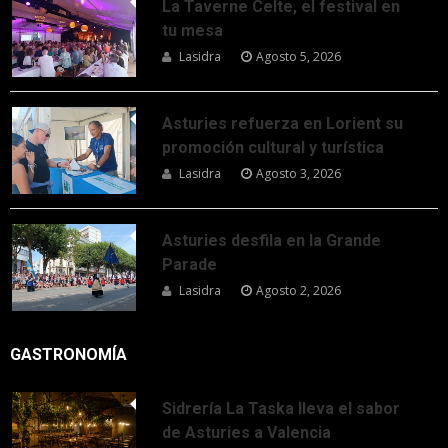
La Taverne Celte, el festival en
tu mesa
Lasidra
Agosto 5, 2026
Asturies refuerza en Lorient su
promoción cultural y turística
Lasidra
Agosto 3, 2026
Asturies desfila en la Grande
Parade
Lasidra
Agosto 2, 2026
GASTRONOMÍA
Sidrería La Taska lleva el sabor
de Asturies a Valencia