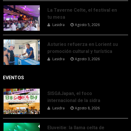
La Taverne Celte, el festival en
tu mesa
Lasidra
Agosto 5, 2026
Asturies refuerza en Lorient su
promoción cultural y turística
Lasidra
Agosto 3, 2026
EVENTOS
SISGAJapan, el foco
internacional de la sidra
Lasidra
Agosto 8, 2026
Eluveitie: la llama celta de