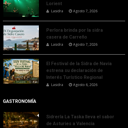
Lorient
Lasidra
Agosto 7, 2026
Perlora brinda por la sidra
casera de Carreño
Lasidra
Agosto 7, 2026
El Festival de la Sidra de Navia
estrena su declaración de
Interés Turístico Regional
Lasidra
Agosto 6, 2026
GASTRONOMÍA
Sidrería La Taska lleva el sabor
de Asturies a Valencia