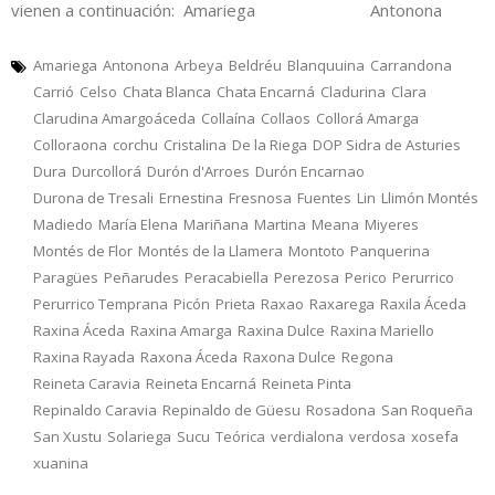
vienen a continuación: Amariega Antonona
Amariega
Antonona
Arbeya
Beldréu
Blanquuina
Carrandona
Carrió
Celso
Chata Blanca
Chata Encarná
Cladurina
Clara
Clarudina Amargoáceda
Collaína
Collaos
Collorá Amarga
Colloraona
corchu
Cristalina
De la Riega
DOP Sidra de Asturies
Dura
Durcollorá
Durón d'Arroes
Durón Encarnao
Durona de Tresali
Ernestina
Fresnosa
Fuentes
Lin
Llimón Montés
Madiedo
María Elena
Mariñana
Martina
Meana
Miyeres
Montés de Flor
Montés de la Llamera
Montoto
Panquerina
Paragües
Peñarudes
Peracabiella
Perezosa
Perico
Perurrico
Perurrico Temprana
Picón
Prieta
Raxao
Raxarega
Raxila Áceda
Raxina Áceda
Raxina Amarga
Raxina Dulce
Raxina Mariello
Raxina Rayada
Raxona Áceda
Raxona Dulce
Regona
Reineta Caravia
Reineta Encarná
Reineta Pinta
Repinaldo Caravia
Repinaldo de Güesu
Rosadona
San Roqueña
San Xustu
Solariega
Sucu
Teórica
verdialona
verdosa
xosefa
xuanina