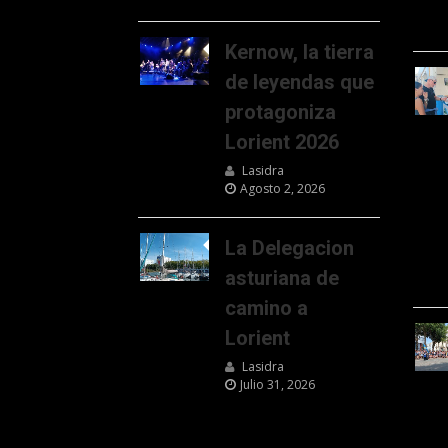
Kernow, la tierra
de leyendas que
protagoniza
Lorient 2026
Lasidra
Agosto 2, 2026
La Delegacion
asturiana de
camino a
Lorient
Lasidra
Julio 31, 2026