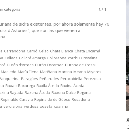
in categoría
1
uriana de sidra existentes, por ahora solamente hay 76
dra d'Asturies", que son las que vienen a
onona
na
Carrandona
Carrió
Celso
Chata Blanca
Chata Encarná
na
Collaos
Collorá Amarga
Colloraona
corchu
Cristalina
lorá
Durón d'Arroes
Durón Encarnao
Durona de Tresali
Madiedo
María Elena
Mariñana
Martina
Meana
Miyeres
Panquerina
Paragües
Peñarudes
Peracabiella
Perezosa
eta
Raxao
Raxarega
Raxila Áceda
Raxina Áceda
axina Rayada
Raxona Áceda
Raxona Dulce
Regona
Repinaldo Caravia
Repinaldo de Güesu
Rosadona
ca
verdialona
verdosa
xosefa
xuanina