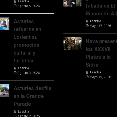
Lasidra
fabada en El
Agosto 5, 2026
Rincón de Ad
Asturies
Lasidra
Mayo 17, 2026
refuerza en
Lorient su
Nava presen
promoción
los XXXVII
cultural y
Platos a la
turística
Sidra
Lasidra
Lasidra
Agosto 3, 2026
Mayo 15, 2026
Asturies desfila
en la Grande
Parade
Lasidra
Agosto 2, 2026