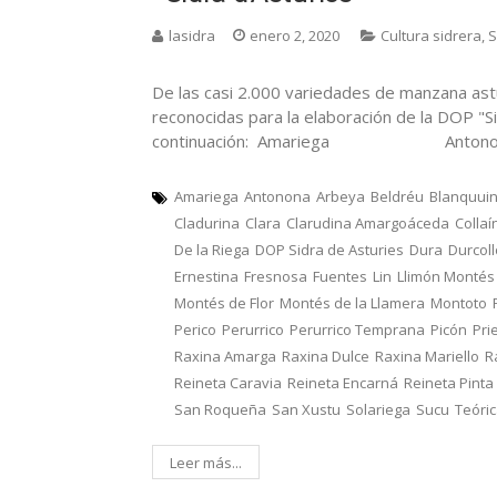
lasidra
enero 2, 2020
Cultura sidrera
,
S
De las casi 2.000 variedades de manzana ast
reconocidas para la elaboración de la DOP "Si
continuación: Amariega Ant
Amariega
Antonona
Arbeya
Beldréu
Blanquui
Cladurina
Clara
Clarudina Amargoáceda
Collaí
De la Riega
DOP Sidra de Asturies
Dura
Durcol
Ernestina
Fresnosa
Fuentes
Lin
Llimón Montés
Montés de Flor
Montés de la Llamera
Montoto
Perico
Perurrico
Perurrico Temprana
Picón
Pri
Raxina Amarga
Raxina Dulce
Raxina Mariello
R
Reineta Caravia
Reineta Encarná
Reineta Pinta
San Roqueña
San Xustu
Solariega
Sucu
Teóri
Leer más...