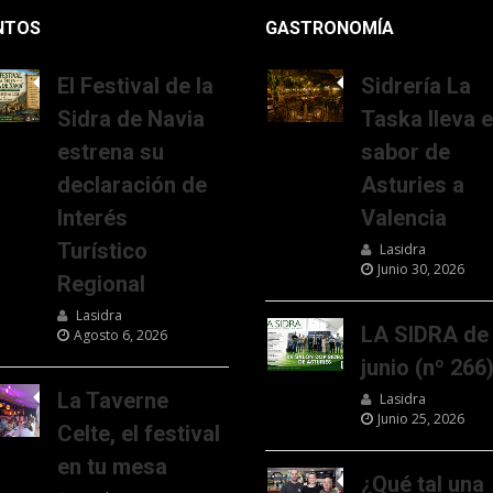
NTOS
GASTRONOMÍA
El Festival de la
Sidrería La
Sidra de Navia
Taska lleva e
estrena su
sabor de
declaración de
Asturies a
Interés
Valencia
Turístico
Lasidra
Junio 30, 2026
Regional
Lasidra
LA SIDRA de
Agosto 6, 2026
junio (nº 266
La Taverne
Lasidra
Junio 25, 2026
Celte, el festival
en tu mesa
¿Qué tal una