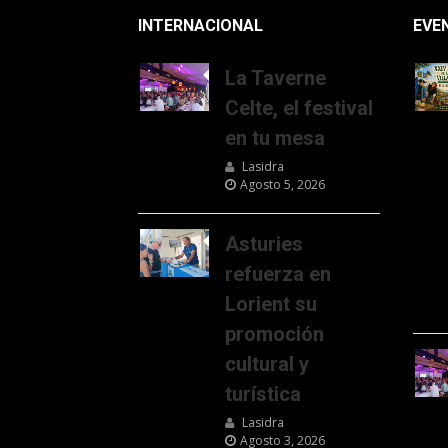
INTERNACIONAL
EVE
La Taverne
Celte, el festival
en tu mesa
Lasidra
Agosto 5, 2026
Asturies
refuerza en
Lorient su
promoción
cultural y
turística
Lasidra
Agosto 3, 2026