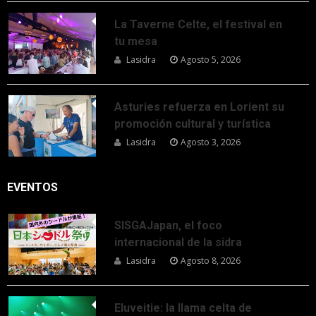
La Taverne Celte, el festival en
tu mesa
Lasidra
Agosto 5, 2026
Asturies refuerza en Lorient su
promoción cultural y turística
Lasidra
Agosto 3, 2026
EVENTOS
SISGAJapan, el foco
internacional de la sidra
Lasidra
Agosto 8, 2026
Eluveitie: la llama celta de