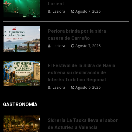
Lorient
Lasidra
Agosto 7, 2026
Perlora brinda por la sidra
casera de Carreño
Lasidra
Agosto 7, 2026
El Festival de la Sidra de Navia
estrena su declaración de
Interés Turístico Regional
Lasidra
Agosto 6, 2026
GASTRONOMÍA
Sidrería La Taska lleva el sabor
de Asturies a Valencia