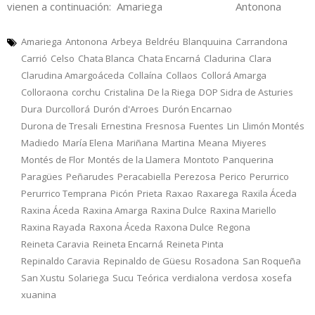
vienen a continuación: Amariega Antonona
Amariega
Antonona
Arbeya
Beldréu
Blanquuina
Carrandona
Carrió
Celso
Chata Blanca
Chata Encarná
Cladurina
Clara
Clarudina Amargoáceda
Collaína
Collaos
Collorá Amarga
Colloraona
corchu
Cristalina
De la Riega
DOP Sidra de Asturies
Dura
Durcollorá
Durón d'Arroes
Durón Encarnao
Durona de Tresali
Ernestina
Fresnosa
Fuentes
Lin
Llimón Montés
Madiedo
María Elena
Mariñana
Martina
Meana
Miyeres
Montés de Flor
Montés de la Llamera
Montoto
Panquerina
Paragües
Peñarudes
Peracabiella
Perezosa
Perico
Perurrico
Perurrico Temprana
Picón
Prieta
Raxao
Raxarega
Raxila Áceda
Raxina Áceda
Raxina Amarga
Raxina Dulce
Raxina Mariello
Raxina Rayada
Raxona Áceda
Raxona Dulce
Regona
Reineta Caravia
Reineta Encarná
Reineta Pinta
Repinaldo Caravia
Repinaldo de Güesu
Rosadona
San Roqueña
San Xustu
Solariega
Sucu
Teórica
verdialona
verdosa
xosefa
xuanina