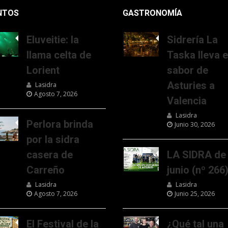
NTOS
GASTRONOMÍA
Eluveitie: la
Sidrería La
llama celta de
Taska lleva e
Lorient
sabor de
Asturies a
Lasidra
Agosto 7, 2026
Valencia
Lasidra
Perlora brinda
Junio 30, 2026
por la sidra
casera de
LA SIDRA de
Carreño
junio (nº 266
Lasidra
Lasidra
Agosto 7, 2026
Junio 25, 2026
El Festival de la
¿Qué tal una