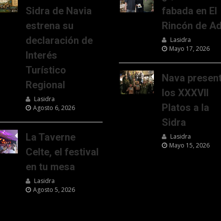
Sidra de Navia
fabada en El
estrena su
Rincón de Ad
declaración de
Lasidra
Mayo 17, 2026
Interés
Turístico
Nava presen
Regional
los XXXVII
Lasidra
Platos a la
Agosto 6, 2026
Sidra
La Taverne
Lasidra
Mayo 15, 2026
Celte, el festival
en tu mesa
Lasidra
Agosto 5, 2026