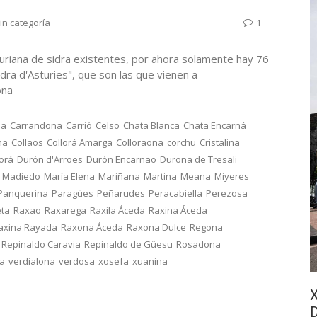
in categoría
1
uriana de sidra existentes, por ahora solamente hay 76
dra d'Asturies", que son las que vienen a
onona
na
Carrandona
Carrió
Celso
Chata Blanca
Chata Encarná
na
Collaos
Collorá Amarga
Colloraona
corchu
Cristalina
lorá
Durón d'Arroes
Durón Encarnao
Durona de Tresali
Madiedo
María Elena
Mariñana
Martina
Meana
Miyeres
Panquerina
Paragües
Peñarudes
Peracabiella
Perezosa
eta
Raxao
Raxarega
Raxila Áceda
Raxina Áceda
axina Rayada
Raxona Áceda
Raxona Dulce
Regona
Repinaldo Caravia
Repinaldo de Güesu
Rosadona
ca
verdialona
verdosa
xosefa
xuanina