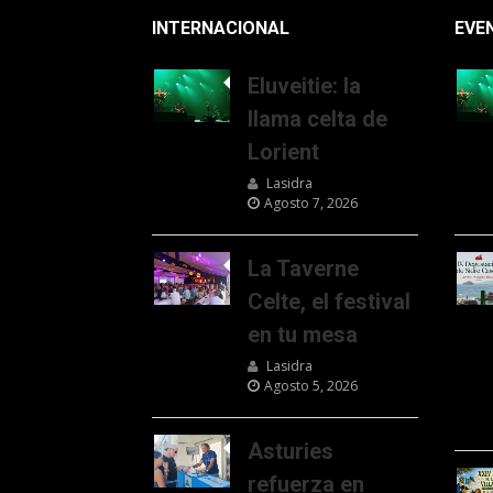
INTERNACIONAL
EVE
Eluveitie: la
llama celta de
Lorient
Lasidra
Agosto 7, 2026
La Taverne
Celte, el festival
en tu mesa
Lasidra
Agosto 5, 2026
Asturies
refuerza en