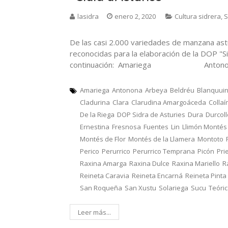
lasidra
enero 2, 2020
Cultura sidrera
,
S
De las casi 2.000 variedades de manzana ast
reconocidas para la elaboración de la DOP "Si
continuación: Amariega Ant
Amariega
Antonona
Arbeya
Beldréu
Blanquui
Cladurina
Clara
Clarudina Amargoáceda
Collaí
De la Riega
DOP Sidra de Asturies
Dura
Durcol
Ernestina
Fresnosa
Fuentes
Lin
Llimón Montés
Montés de Flor
Montés de la Llamera
Montoto
Perico
Perurrico
Perurrico Temprana
Picón
Pri
Raxina Amarga
Raxina Dulce
Raxina Mariello
R
Reineta Caravia
Reineta Encarná
Reineta Pinta
San Roqueña
San Xustu
Solariega
Sucu
Teóri
Leer más...