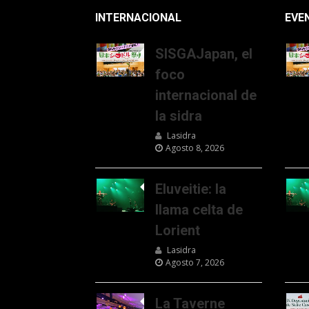
INTERNACIONAL
EVE
SISGAJapan, el
foco
internacional de
la sidra
Lasidra
Agosto 8, 2026
Eluveitie: la
llama celta de
Lorient
Lasidra
Agosto 7, 2026
La Taverne