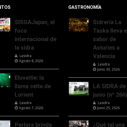
NTOS
GASTRONOMÍA
SISGAJapan, el
Sidrería La
foco
Taska lleva e
internacional de
sabor de
la sidra
Asturies a
Valencia
Lasidra
Agosto 8, 2026
Lasidra
Junio 30, 2026
Eluveitie: la
llama celta de
LA SIDRA de
Lorient
junio (nº 266
Lasidra
Lasidra
Agosto 7, 2026
Junio 25, 2026
Perlora brinda
¿Qué tal una