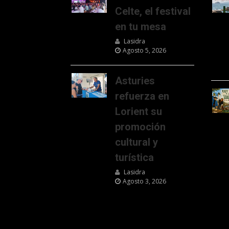
Celte, el festival
en tu mesa
Lasidra
Agosto 5, 2026
Asturies
refuerza en
Lorient su
promoción
cultural y
turística
Lasidra
Agosto 3, 2026