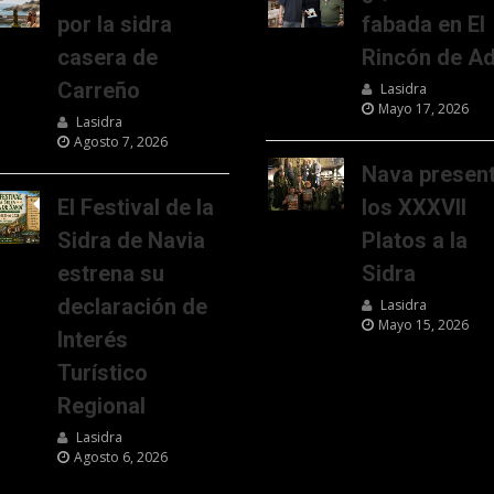
por la sidra
fabada en El
casera de
Rincón de Ad
Carreño
Lasidra
Mayo 17, 2026
Lasidra
Agosto 7, 2026
Nava presen
El Festival de la
los XXXVII
Sidra de Navia
Platos a la
estrena su
Sidra
declaración de
Lasidra
Mayo 15, 2026
Interés
Turístico
Regional
Lasidra
Agosto 6, 2026