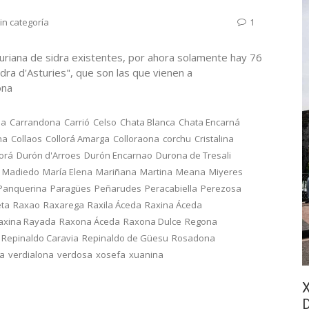
in categoría
1
uriana de sidra existentes, por ahora solamente hay 76
dra d'Asturies", que son las que vienen a
onona
na
Carrandona
Carrió
Celso
Chata Blanca
Chata Encarná
na
Collaos
Collorá Amarga
Colloraona
corchu
Cristalina
lorá
Durón d'Arroes
Durón Encarnao
Durona de Tresali
Madiedo
María Elena
Mariñana
Martina
Meana
Miyeres
Panquerina
Paragües
Peñarudes
Peracabiella
Perezosa
eta
Raxao
Raxarega
Raxila Áceda
Raxina Áceda
axina Rayada
Raxona Áceda
Raxona Dulce
Regona
Repinaldo Caravia
Repinaldo de Güesu
Rosadona
ca
verdialona
verdosa
xosefa
xuanina