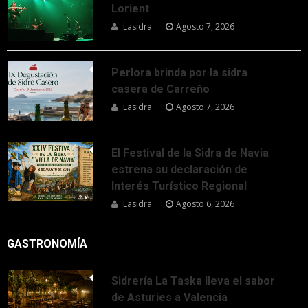
Lorient
Lasidra
Agosto 7, 2026
Perlora brinda por la sidra
casera de Carreño
Lasidra
Agosto 7, 2026
El Festival de la Sidra de Navia
estrena su declaración de
Interés Turístico Regional
Lasidra
Agosto 6, 2026
GASTRONOMÍA
Sidrería La Taska lleva el sabor
de Asturies a Valencia