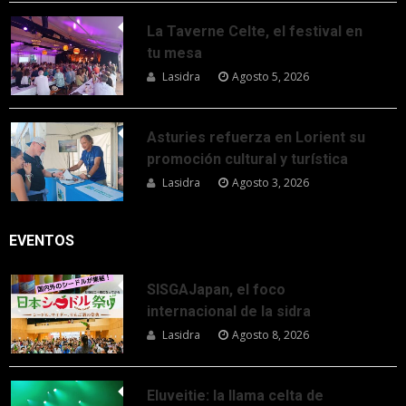
La Taverne Celte, el festival en
tu mesa
Lasidra
Agosto 5, 2026
Asturies refuerza en Lorient su
promoción cultural y turística
Lasidra
Agosto 3, 2026
EVENTOS
SISGAJapan, el foco
internacional de la sidra
Lasidra
Agosto 8, 2026
Eluveitie: la llama celta de