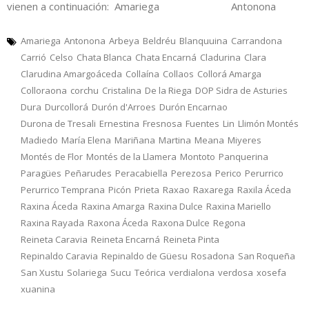
vienen a continuación: Amariega Antonona
Amariega
Antonona
Arbeya
Beldréu
Blanquuina
Carrandona
Carrió
Celso
Chata Blanca
Chata Encarná
Cladurina
Clara
Clarudina Amargoáceda
Collaína
Collaos
Collorá Amarga
Colloraona
corchu
Cristalina
De la Riega
DOP Sidra de Asturies
Dura
Durcollorá
Durón d'Arroes
Durón Encarnao
Durona de Tresali
Ernestina
Fresnosa
Fuentes
Lin
Llimón Montés
Madiedo
María Elena
Mariñana
Martina
Meana
Miyeres
Montés de Flor
Montés de la Llamera
Montoto
Panquerina
Paragües
Peñarudes
Peracabiella
Perezosa
Perico
Perurrico
Perurrico Temprana
Picón
Prieta
Raxao
Raxarega
Raxila Áceda
Raxina Áceda
Raxina Amarga
Raxina Dulce
Raxina Mariello
Raxina Rayada
Raxona Áceda
Raxona Dulce
Regona
Reineta Caravia
Reineta Encarná
Reineta Pinta
Repinaldo Caravia
Repinaldo de Güesu
Rosadona
San Roqueña
San Xustu
Solariega
Sucu
Teórica
verdialona
verdosa
xosefa
xuanina