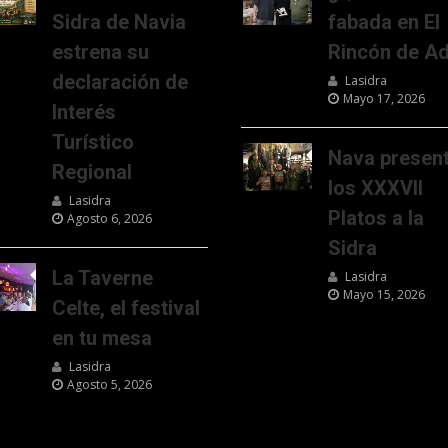
Sidra de Navia
fabada en El
estrena su
Rincón de Ad
declaración de
Lasidra
Mayo 17, 2026
Interés
Turístico
Nava presen
Regional
los XXXVII
Lasidra
Platos a la
Agosto 6, 2026
Sidra
La Taverne
Lasidra
Mayo 15, 2026
Celte, el festival
en tu mesa
Lasidra
Agosto 5, 2026