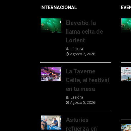
INTERNACIONAL
EVE
Eluveitie: la
llama celta de
Lorient
Lasidra
Agosto 7, 2026
La Taverne
Celte, el festival
en tu mesa
Lasidra
Agosto 5, 2026
Asturies
refuerza en