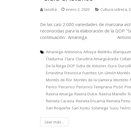
lasidra
enero 2, 2020
Cultura sidrera
,
S
De las casi 2.000 variedades de manzana ast
reconocidas para la elaboración de la DOP "Si
continuación: Amariega Ant
Amariega
Antonona
Arbeya
Beldréu
Blanquui
Cladurina
Clara
Clarudina Amargoáceda
Collaí
De la Riega
DOP Sidra de Asturies
Dura
Durcol
Ernestina
Fresnosa
Fuentes
Lin
Llimón Montés
Montés de Flor
Montés de la Llamera
Montoto
Perico
Perurrico
Perurrico Temprana
Picón
Pri
Raxina Amarga
Raxina Dulce
Raxina Mariello
R
Reineta Caravia
Reineta Encarná
Reineta Pinta
San Roqueña
San Xustu
Solariega
Sucu
Teóri
Leer más...