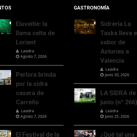
NTOS
GASTRONOMÍA
Eluveitie: la
Sidrería La
llama celta de
Taska lleva e
Lorient
sabor de
Asturies a
Lasidra
Agosto 7, 2026
Valencia
Lasidra
Perlora brinda
Junio 30, 2026
por la sidra
casera de
LA SIDRA de
Carreño
junio (nº 266
Lasidra
Lasidra
Agosto 7, 2026
Junio 25, 2026
El Festival de la
¿Qué tal una