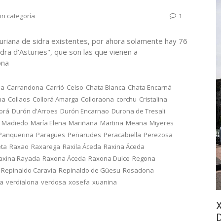
in categoría
1
uriana de sidra existentes, por ahora solamente hay 76
dra d'Asturies", que son las que vienen a
onona
na
Carrandona
Carrió
Celso
Chata Blanca
Chata Encarná
na
Collaos
Collorá Amarga
Colloraona
corchu
Cristalina
lorá
Durón d'Arroes
Durón Encarnao
Durona de Tresali
Madiedo
María Elena
Mariñana
Martina
Meana
Miyeres
Panquerina
Paragües
Peñarudes
Peracabiella
Perezosa
eta
Raxao
Raxarega
Raxila Áceda
Raxina Áceda
axina Rayada
Raxona Áceda
Raxona Dulce
Regona
Repinaldo Caravia
Repinaldo de Güesu
Rosadona
ca
verdialona
verdosa
xosefa
xuanina