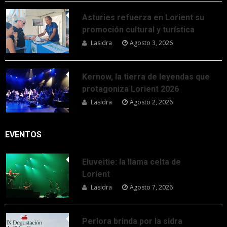
Asturies refuerza en Lorient su
promoción cultural y turística
Lasidra
Agosto 3, 2026
Kernow, la tierra de leyendas que
protagoniza Lorient 2026
Lasidra
Agosto 2, 2026
EVENTOS
Eluveitie: la llama celta de
Lorient
Lasidra
Agosto 7, 2026
Perlora brinda por la sidra