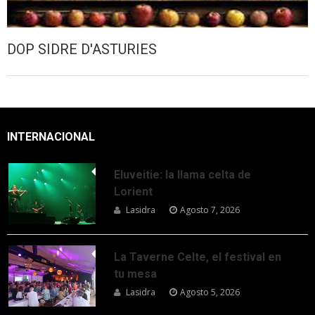
DOP SIDRE D'ASTURIES
INTERNACIONAL
Eluveitie: la llama celta de
Lorient
Lasidra
Agosto 7, 2026
La Taverne Celte, el festival en
tu mesa
Lasidra
Agosto 5, 2026