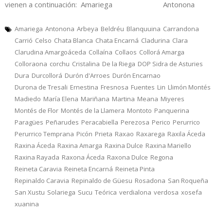
vienen a continuación: Amariega Antonona
Amariega
Antonona
Arbeya
Beldréu
Blanquuina
Carrandona
Carrió
Celso
Chata Blanca
Chata Encarná
Cladurina
Clara
Clarudina Amargoáceda
Collaína
Collaos
Collorá Amarga
Colloraona
corchu
Cristalina
De la Riega
DOP Sidra de Asturies
Dura
Durcollorá
Durón d'Arroes
Durón Encarnao
Durona de Tresali
Ernestina
Fresnosa
Fuentes
Lin
Llimón Montés
Madiedo
María Elena
Mariñana
Martina
Meana
Miyeres
Montés de Flor
Montés de la Llamera
Montoto
Panquerina
Paragües
Peñarudes
Peracabiella
Perezosa
Perico
Perurrico
Perurrico Temprana
Picón
Prieta
Raxao
Raxarega
Raxila Áceda
Raxina Áceda
Raxina Amarga
Raxina Dulce
Raxina Mariello
Raxina Rayada
Raxona Áceda
Raxona Dulce
Regona
Reineta Caravia
Reineta Encarná
Reineta Pinta
Repinaldo Caravia
Repinaldo de Güesu
Rosadona
San Roqueña
San Xustu
Solariega
Sucu
Teórica
verdialona
verdosa
xosefa
xuanina