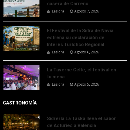
casera de Carreño
Lasidra
Agosto 7, 2026
El Festival de la Sidra de Navia
estrena su declaración de
Interés Turístico Regional
Lasidra
Agosto 6, 2026
La Taverne Celte, el festival en
tu mesa
Lasidra
Agosto 5, 2026
GASTRONOMÍA
Sidrería La Taska lleva el sabor
de Asturies a Valencia