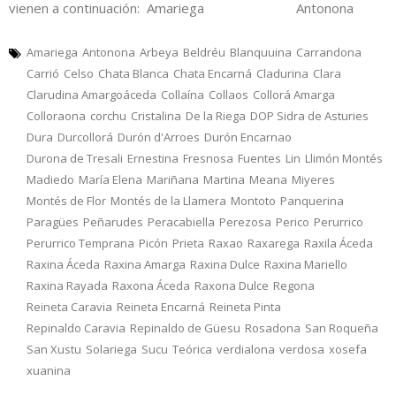
vienen a continuación: Amariega Antonona
Amariega
Antonona
Arbeya
Beldréu
Blanquuina
Carrandona
Carrió
Celso
Chata Blanca
Chata Encarná
Cladurina
Clara
Clarudina Amargoáceda
Collaína
Collaos
Collorá Amarga
Colloraona
corchu
Cristalina
De la Riega
DOP Sidra de Asturies
Dura
Durcollorá
Durón d'Arroes
Durón Encarnao
Durona de Tresali
Ernestina
Fresnosa
Fuentes
Lin
Llimón Montés
Madiedo
María Elena
Mariñana
Martina
Meana
Miyeres
Montés de Flor
Montés de la Llamera
Montoto
Panquerina
Paragües
Peñarudes
Peracabiella
Perezosa
Perico
Perurrico
Perurrico Temprana
Picón
Prieta
Raxao
Raxarega
Raxila Áceda
Raxina Áceda
Raxina Amarga
Raxina Dulce
Raxina Mariello
Raxina Rayada
Raxona Áceda
Raxona Dulce
Regona
Reineta Caravia
Reineta Encarná
Reineta Pinta
Repinaldo Caravia
Repinaldo de Güesu
Rosadona
San Roqueña
San Xustu
Solariega
Sucu
Teórica
verdialona
verdosa
xosefa
xuanina