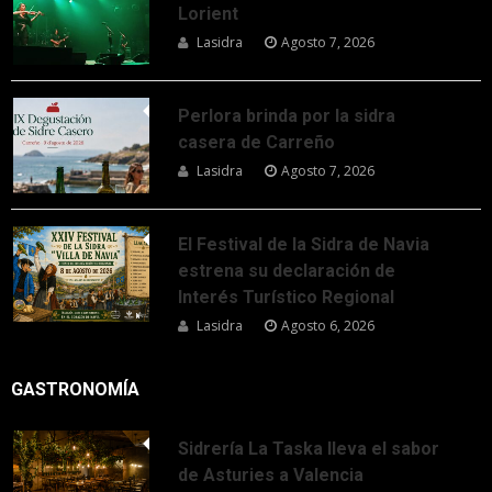
Lorient
Lasidra
Agosto 7, 2026
Perlora brinda por la sidra
casera de Carreño
Lasidra
Agosto 7, 2026
El Festival de la Sidra de Navia
estrena su declaración de
Interés Turístico Regional
Lasidra
Agosto 6, 2026
GASTRONOMÍA
Sidrería La Taska lleva el sabor
de Asturies a Valencia