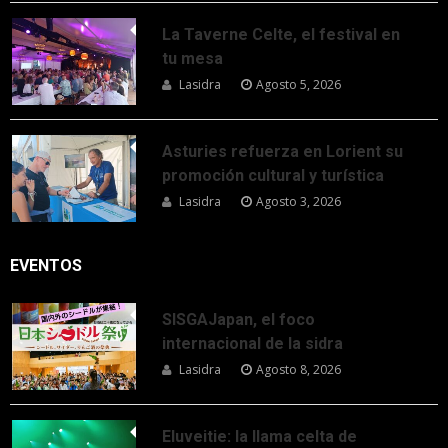
La Taverne Celte, el festival en
tu mesa
Lasidra
Agosto 5, 2026
Asturies refuerza en Lorient su
promoción cultural y turística
Lasidra
Agosto 3, 2026
EVENTOS
SISGAJapan, el foco
internacional de la sidra
Lasidra
Agosto 8, 2026
Eluveitie: la llama celta de