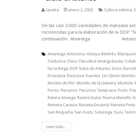
lasidra
enero 2, 2020
Cultura sidrera
,
S
De las casi 2.000 variedades de manzana ast
reconocidas para la elaboración de la DOP "Si
continuación: Amariega Ant
Amariega
Antonona
Arbeya
Beldréu
Blanquui
Cladurina
Clara
Clarudina Amargoáceda
Collaí
De la Riega
DOP Sidra de Asturies
Dura
Durcol
Ernestina
Fresnosa
Fuentes
Lin
Llimón Montés
Montés de Flor
Montés de la Llamera
Montoto
Perico
Perurrico
Perurrico Temprana
Picón
Pri
Raxina Amarga
Raxina Dulce
Raxina Mariello
R
Reineta Caravia
Reineta Encarná
Reineta Pinta
San Roqueña
San Xustu
Solariega
Sucu
Teóri
Leer más...