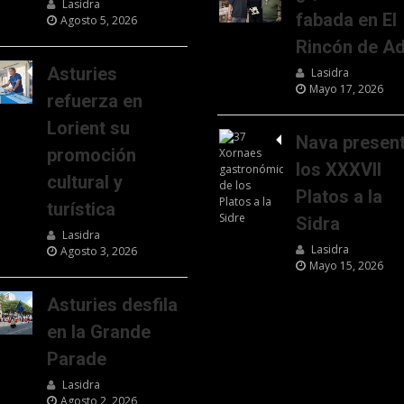
Lasidra
fabada en El
Agosto 5, 2026
Rincón de Ad
Asturies
Lasidra
Mayo 17, 2026
refuerza en
Lorient su
Nava presen
promoción
los XXXVII
cultural y
Platos a la
turística
Sidra
Lasidra
Lasidra
Agosto 3, 2026
Mayo 15, 2026
Asturies desfila
en la Grande
Parade
Lasidra
Agosto 2, 2026