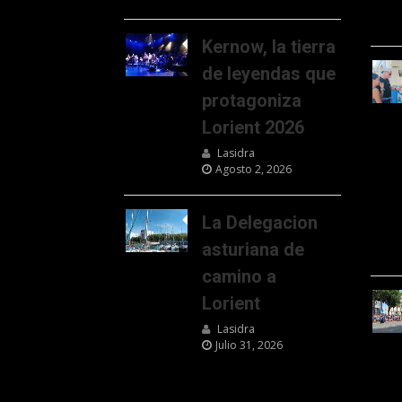
Kernow, la tierra
de leyendas que
protagoniza
Lorient 2026
Lasidra
Agosto 2, 2026
La Delegacion
asturiana de
camino a
Lorient
Lasidra
Julio 31, 2026