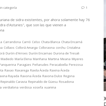
in categoría
1
uriana de sidra existentes, por ahora solamente hay 76
dra d'Asturies", que son las que vienen a
onona
na
Carrandona
Carrió
Celso
Chata Blanca
Chata Encarná
na
Collaos
Collorá Amarga
Colloraona
corchu
Cristalina
lorá
Durón d'Arroes
Durón Encarnao
Durona de Tresali
Madiedo
María Elena
Mariñana
Martina
Meana
Miyeres
Panquerina
Paragües
Peñarudes
Peracabiella
Perezosa
eta
Raxao
Raxarega
Raxila Áceda
Raxina Áceda
axina Rayada
Raxona Áceda
Raxona Dulce
Regona
Repinaldo Caravia
Repinaldo de Güesu
Rosadona
ca
verdialona
verdosa
xosefa
xuanina