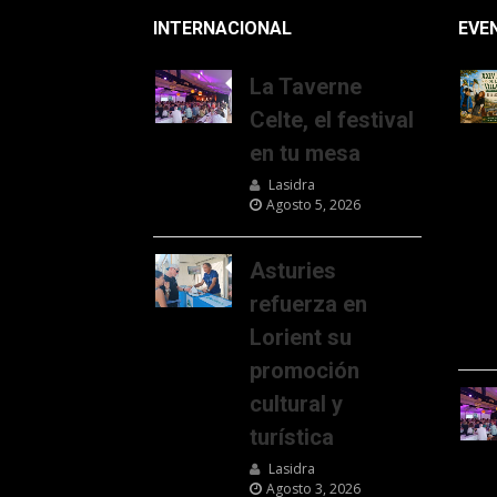
INTERNACIONAL
EVE
La Taverne
Celte, el festival
en tu mesa
Lasidra
Agosto 5, 2026
Asturies
refuerza en
Lorient su
promoción
cultural y
turística
Lasidra
Agosto 3, 2026