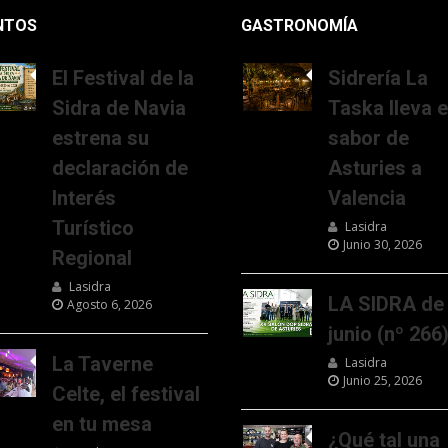
NTOS
GASTRONOMÍA
El Festival de la
Sidrería La
Sidra de Navia
Taska lleva e
estrena su
sabor de
declaración de
Asturies a
Interés
Valencia
Turístico
Lasidra
Junio 30, 2026
Regional
Lasidra
LA SIDRA de
Agosto 6, 2026
junio (nº 266
La Taverne
Lasidra
Junio 25, 2026
Celte, el festival
en tu mesa
¿Qué tal una