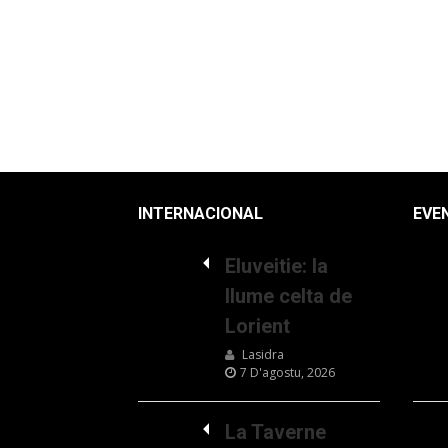
INTERNACIONAL
EVE
Eluveitie: la
llume celta de
Lorient
Lasidra
7 D'agostu, 2026
La Taverne