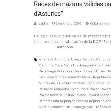
Races de mazana válides pa 
d’Asturies”
lasidra
2 de xineru, 2020
Cultura sidre
De les cuasique 2.000 races de mazana astur
reconocíes pa la ellaboración de la DOP "Sid
Antonona
Amariega
Antonona
Arbeya
Beldréu
Blanquui
Cladurina
Clara
Clarudina Amargoáceda
Collaí
De la Riega
Dura
Durcollorá
Durón d'Arroes
Du
Lin
Llimón Montés
Madiedo
María Elena
Mariñ
Montés de la Llamera
Montoto
Panquerina
Pa
Perurrico Temprana
Picón
Prieta
Raxao
Raxar
Raxina Mariello
Raxina Rayada
Raxona Áceda
Reineta Pinta
Repinaldo Caravia
Repinaldo de
Sidre d'Asturies DOP
Solariega
Sucu
Teórica
v