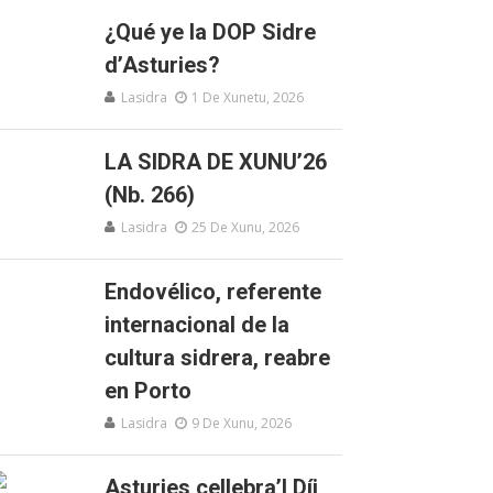
¿Qué ye la DOP Sidre
d’Asturies?
Lasidra
1 De Xunetu, 2026
LA SIDRA DE XUNU’26
(Nb. 266)
Lasidra
25 De Xunu, 2026
Endovélico, referente
internacional de la
cultura sidrera, reabre
en Porto
Lasidra
9 De Xunu, 2026
Asturies cellebra’l Díi