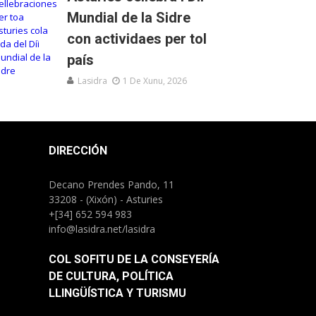
Mundial de la Sidre
con actividaes per tol
país
Lasidra
1 De Xunu, 2026
DIRECCIÓN
Decano Prendes Pando, 11
33208 - (Xixón) - Asturies
+[34] 652 594 983
info@lasidra.net/lasidra
COL SOFITU DE LA CONSEYERÍA
DE CULTURA, POLÍTICA
LLINGÜÍSTICA Y TURISMU