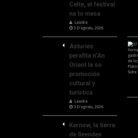
Celte, el festival
na to mesa
Lasidra
5 D'agostu, 2026
Asturies
perafita n’An
Oriant la so
promoción
cultural y
turística
Lasidra
3 D'agostu, 2026
Kernow, la tierra
de lleendes