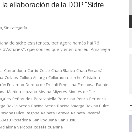
la ellaboración de la DOP “Sidre
ra
,
Sin categoría
iana de sidre esistentes, per agora namás hai 76
re d'Asturies", que son les que vienen darréu Amariega
na
Carrandona
Carrió
Celso
Chata Blanca
Chata Encarná
na
Collaos
Collorá Amarga
Colloraona
corchu
Cristalina
rón Encarnao
Durona de Tresali
Ernestina
Fresnosa
Fuentes
ana
Martina
mazana
Meana
Miyeres
Montés de Flor
ragües
Peñarudes
Peracabiella
Perezosa
Perico
Perurrico
ega
Raxila Áceda
Raxina Áceda
Raxina Amarga
Raxina Dulce
Raxona Dulce
Regona
Reineta Caravia
Reineta Encarná
 Güesu
Rosadona
San Roqueña
San Xustu
erdialona
verdosa
xosefa
xuanina