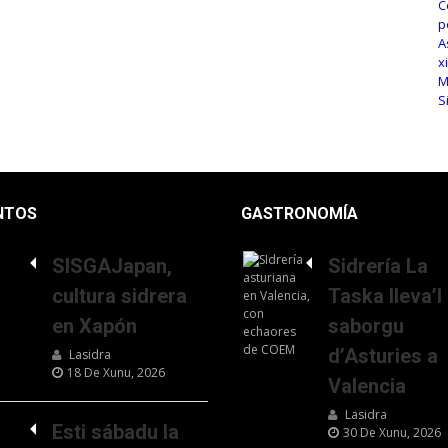
NTOS
GASTRONOMÍA
SISGAJapan,
Sidrería La
cultura sidrera
Taska lleva’l
en Xapón
saborgu
d’Asturies a
Lasidra
18 De Xunu, 2026
Valencia
Lasidra
Esti sábadu la
30 De Xunu, 2026