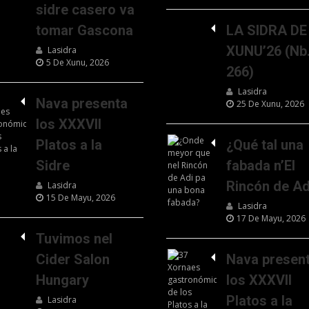
sidre casero va
tomar Gascona
LA SIDRA DE
XUNU’26 (Nb
Lasidra
5 De Xunu, 2026
266)
Lasidra
Nava presenta
25 De Xunu, 2026
los XXXVII
Platos a la
¿Qué tal una
Sidre
fabada n’El
Rincón de Ad
Lasidra
15 De Mayu, 2026
Lasidra
17 De Mayu, 2026
Tuvimos nel
Cider Salon
Nava presen
Hungary
los XXXVII
Platos a la
Lasidra