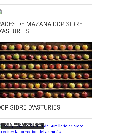
RACES DE MAZANA DOP SIDRE
D'ASTURIES
CULTURA SIDRERA
ESCUELA DE SUMILLERÍA DE LA SIDRE
DOP SIDRE D'ASTURIES
FUNDACIÓN ASTURIES XXI
LLANGRÉU
SUMILLERÍA DE SIDRE