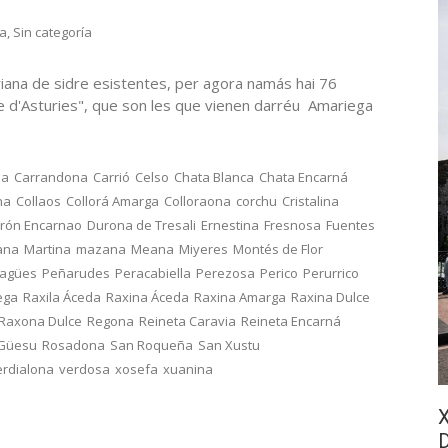
ra
,
Sin categoría
iana de sidre esistentes, per agora namás hai 76
re d'Asturies", que son les que vienen darréu Amariega
na
Carrandona
Carrió
Celso
Chata Blanca
Chata Encarná
na
Collaos
Collorá Amarga
Colloraona
corchu
Cristalina
rón Encarnao
Durona de Tresali
Ernestina
Fresnosa
Fuentes
ana
Martina
mazana
Meana
Miyeres
Montés de Flor
ragües
Peñarudes
Peracabiella
Perezosa
Perico
Perurrico
ega
Raxila Áceda
Raxina Áceda
Raxina Amarga
Raxina Dulce
Raxona Dulce
Regona
Reineta Caravia
Reineta Encarná
 Güesu
Rosadona
San Roqueña
San Xustu
erdialona
verdosa
xosefa
xuanina