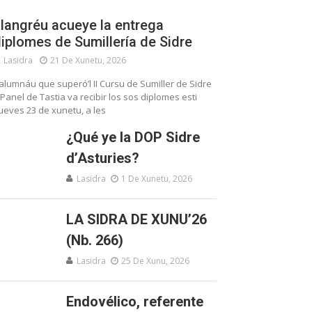
langréu acueye la entrega
iplomes de Sumillería de Sidre
Lasidra
21 De Xunetu, 2026
’alumnáu que superó’l II Cursu de Sumiller de Sidre
 Panel de Tastia va recibir los sos diplomes esti
ueves 23 de xunetu, a les
¿Qué ye la DOP Sidre
d’Asturies?
Lasidra
1 De Xunetu, 2026
LA SIDRA DE XUNU’26
(Nb. 266)
Lasidra
25 De Xunu, 2026
Endovélico, referente