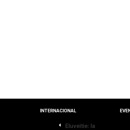
INTERNACIONAL
EVE
Eluveitie: la