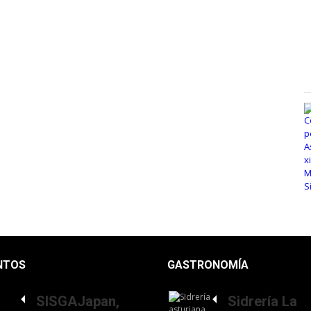
NTOS
GASTRONOMÍA
SISGAJapan,
Sidrería La