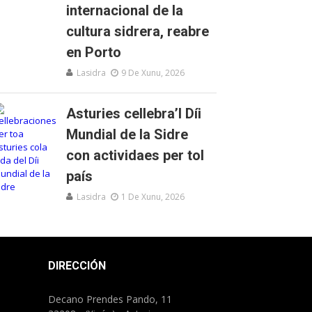
internacional de la
cultura sidrera, reabre
en Porto
Lasidra
9 De Xunu, 2026
Asturies cellebra’l Díi
Mundial de la Sidre
con actividaes per tol
país
Lasidra
1 De Xunu, 2026
DIRECCIÓN
Decano Prendes Pando, 11