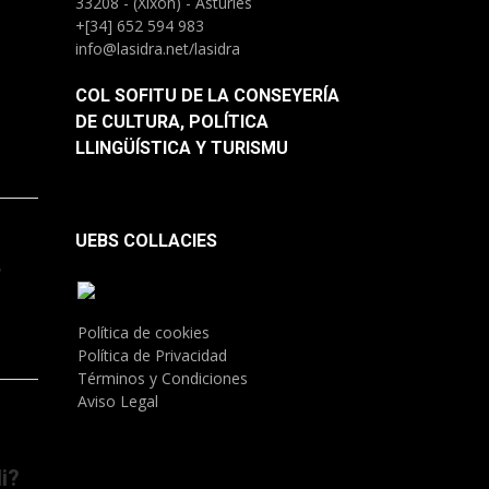
33208 - (Xixón) - Asturies
+[34] 652 594 983
info@lasidra.net/lasidra
COL SOFITU DE LA CONSEYERÍA
DE CULTURA, POLÍTICA
LLINGÜÍSTICA Y TURISMU
UEBS COLLACIES
.
Política de cookies
Política de Privacidad
Términos y Condiciones
Aviso Legal
i?