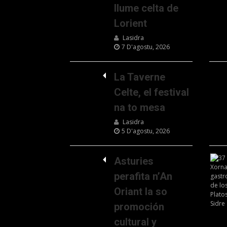
llume celta de
Lorient
Lasidra
7 D'agostu, 2026
La Taverne
Celte, el festival
na to mesa
Lasidra
5 D'agostu, 2026
Asturies
perafita n’An
Oriant la so
promoción
cultural y