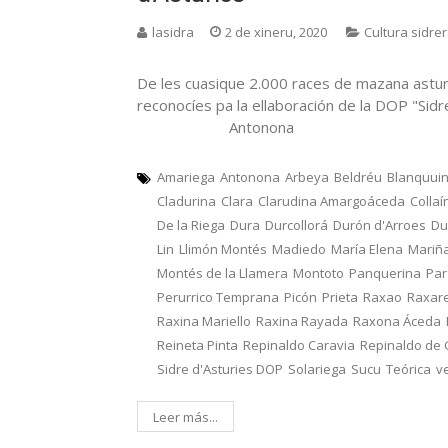
lasidra
2 de xineru, 2020
Cultura sidre
De les cuasique 2.000 races de mazana astur
reconocíes pa la ellaboración de la DOP "Sid
Antonona
Amariega
Antonona
Arbeya
Beldréu
Blanquui
Cladurina
Clara
Clarudina Amargoáceda
Collaí
De la Riega
Dura
Durcollorá
Durón d'Arroes
Du
Lin
Llimón Montés
Madiedo
María Elena
Mariñ
Montés de la Llamera
Montoto
Panquerina
Pa
Perurrico Temprana
Picón
Prieta
Raxao
Raxar
Raxina Mariello
Raxina Rayada
Raxona Áceda
Reineta Pinta
Repinaldo Caravia
Repinaldo de
Sidre d'Asturies DOP
Solariega
Sucu
Teórica
v
Leer más...