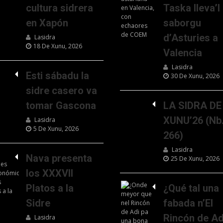
cultura sidrera
Taska lleva’l
en Xapón
saborgu
d’Asturies a
Lasidra
18 De Xunu, 2026
Valencia
Lasidra
Esti sábadu la
30 De Xunu, 2026
sidre casero va
tomar Gascona
LA SIDRA DE
XUNU’26 (Nb
Lasidra
5 De Xunu, 2026
266)
Lasidra
Nava presenta
25 De Xunu, 2026
los XXXVII
Platos a la
¿Qué tal una
Sidre
fabada n’El
Rincón de Ad
Lasidra