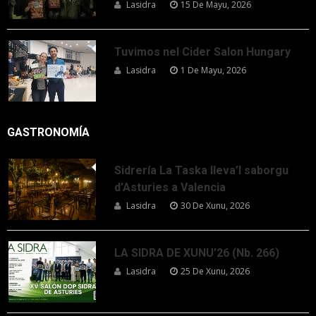
Lasidra
15 De Mayu, 2026
Tuvimos nel Cider Salon Hungary
Lasidra
1 De Mayu, 2026
GASTRONOMÍA
Sidrería La Taska lleva’l saborgu
d’Asturies a Valencia
Lasidra
30 De Xunu, 2026
LA SIDRA DE XUNU’26 (Nb. 266)
Lasidra
25 De Xunu, 2026