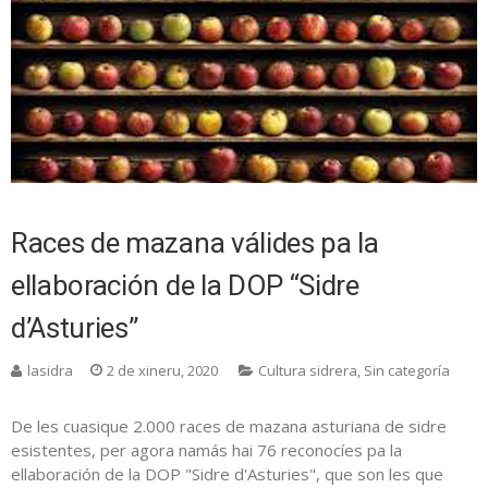
Races de mazana válides pa la
ellaboración de la DOP “Sidre
d’Asturies”
lasidra
2 de xineru, 2020
Cultura sidrera
,
Sin categoría
De les cuasique 2.000 races de mazana asturiana de sidre
esistentes, per agora namás hai 76 reconocíes pa la
ellaboración de la DOP "Sidre d'Asturies", que son les que