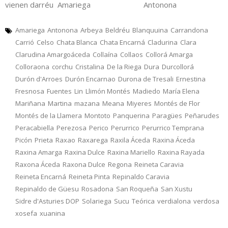
vienen darréu Amariega Antonona
Amariega
Antonona
Arbeya
Beldréu
Blanquuina
Carrandona
Carrió
Celso
Chata Blanca
Chata Encarná
Cladurina
Clara
Clarudina Amargoáceda
Collaína
Collaos
Collorá Amarga
Colloraona
corchu
Cristalina
De la Riega
Dura
Durcollorá
Durón d'Arroes
Durón Encarnao
Durona de Tresali
Ernestina
Fresnosa
Fuentes
Lin
Llimón Montés
Madiedo
María Elena
Mariñana
Martina
mazana
Meana
Miyeres
Montés de Flor
Montés de la Llamera
Montoto
Panquerina
Paragües
Peñarudes
Peracabiella
Perezosa
Perico
Perurrico
Perurrico Temprana
Picón
Prieta
Raxao
Raxarega
Raxila Áceda
Raxina Áceda
Raxina Amarga
Raxina Dulce
Raxina Mariello
Raxina Rayada
Raxona Áceda
Raxona Dulce
Regona
Reineta Caravia
Reineta Encarná
Reineta Pinta
Repinaldo Caravia
Repinaldo de Güesu
Rosadona
San Roqueña
San Xustu
Sidre d'Asturies DOP
Solariega
Sucu
Teórica
verdialona
verdosa
xosefa
xuanina