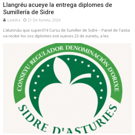
Llangréu acueye la entrega diplomes de
Sumillería de Sidre
Lasidra
21 De Xunetu, 2026
L’alumnáu que superó’l II Cursu de Sumiller de Sidre – Panel de Tastia
va recibir los sos diplomes esti xueves 23 de xunetu, a les