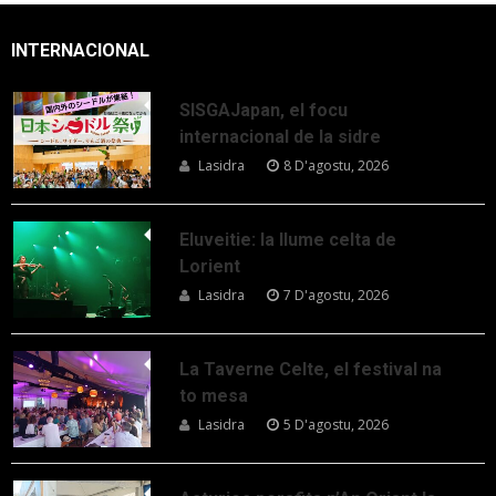
INTERNACIONAL
SISGAJapan, el focu
internacional de la sidre
Lasidra
8 D'agostu, 2026
Eluveitie: la llume celta de
Lorient
Lasidra
7 D'agostu, 2026
La Taverne Celte, el festival na
to mesa
Lasidra
5 D'agostu, 2026