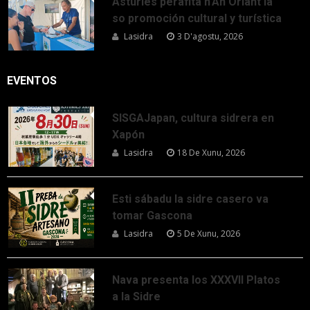
Asturies perafita n’An Oriant la
so promoción cultural y turística
Lasidra
3 D'agostu, 2026
EVENTOS
SISGAJapan, cultura sidrera en
Xapón
Lasidra
18 De Xunu, 2026
Esti sábadu la sidre casero va
tomar Gascona
Lasidra
5 De Xunu, 2026
Nava presenta los XXXVII Platos
a la Sidre