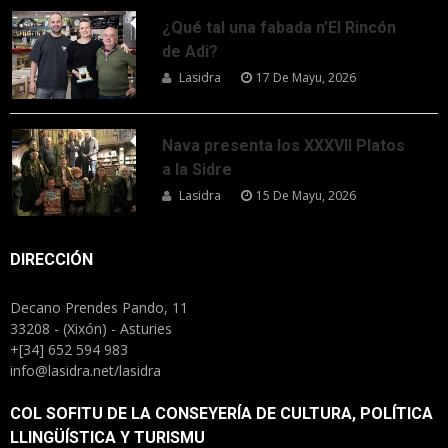
¿Qué tal una fabada n’El Rincón
de Adi?
Lasidra
17 De Mayu, 2026
Nava presenta los XXXVII Platos
a la Sidre
Lasidra
15 De Mayu, 2026
DIRECCIÓN
Decano Prendes Pando, 11
33208 - (Xixón) - Asturies
+[34] 652 594 983
info@lasidra.net/lasidra
COL SOFITU DE LA CONSEYERÍA DE CULTURA, POLÍTICA
LLINGÜÍSTICA Y TURISMU