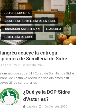
CULTURA SIDRERA
ESCUELA DE SUMILLERÍA DE LA SIDRE
FUNDACIÓN ASTURIES XXI
LLANGRÉU
SUMILLERÍA DE SIDRE
langréu acueye la entrega
iplomes de Sumillería de Sidre
Lasidra
21 De Xunetu, 2026
’alumnáu que superó’l II Cursu de Sumiller de Sidre
 Panel de Tastia va recibir los sos diplomes esti
ueves 23 de xunetu, a les
¿Qué ye la DOP Sidre
d’Asturies?
Lasidra
1 De Xunetu, 2026