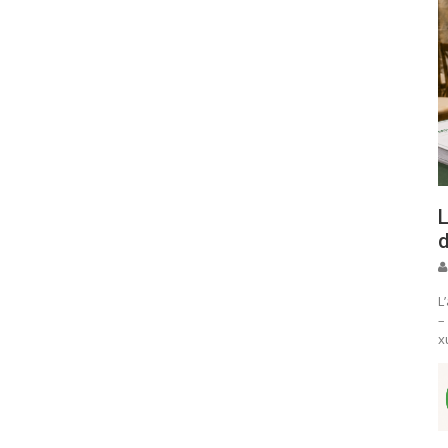
L
d
L
–
x