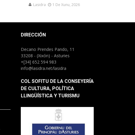
Lasidra
1 De Xunu, 2026
DIRECCIÓN
Decano Prendes Pando, 11
33208 - (Xixón) - Asturies
+[34] 652 594 983
info@lasidra.net/lasidra
COL SOFITU DE LA CONSEYERÍA
DE CULTURA, POLÍTICA
LLINGÜÍSTICA Y TURISMU
.