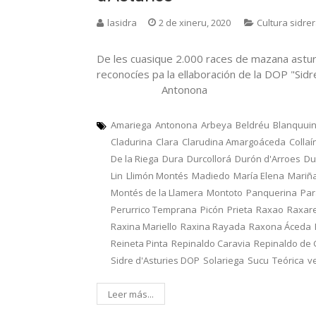
lasidra
2 de xineru, 2020
Cultura sidre
De les cuasique 2.000 races de mazana astur
reconocíes pa la ellaboración de la DOP "Sid
Antonona
Amariega
Antonona
Arbeya
Beldréu
Blanquui
Cladurina
Clara
Clarudina Amargoáceda
Collaí
De la Riega
Dura
Durcollorá
Durón d'Arroes
Du
Lin
Llimón Montés
Madiedo
María Elena
Mariñ
Montés de la Llamera
Montoto
Panquerina
Pa
Perurrico Temprana
Picón
Prieta
Raxao
Raxar
Raxina Mariello
Raxina Rayada
Raxona Áceda
Reineta Pinta
Repinaldo Caravia
Repinaldo de
Sidre d'Asturies DOP
Solariega
Sucu
Teórica
v
Leer más...