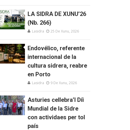
LA SIDRA DE XUNU’26
(Nb. 266)
Lasidra
25 De Xunu, 2026
Endovélico, referente
internacional de la
cultura sidrera, reabre
en Porto
Lasidra
9 De Xunu, 2026
Asturies cellebra’l Díi
Mundial de la Sidre
con actividaes per tol
país