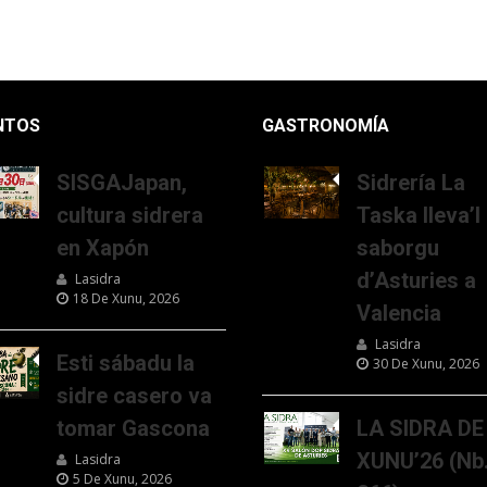
NTOS
GASTRONOMÍA
SISGAJapan,
Sidrería La
cultura sidrera
Taska lleva’l
en Xapón
saborgu
d’Asturies a
Lasidra
18 De Xunu, 2026
Valencia
Lasidra
Esti sábadu la
30 De Xunu, 2026
sidre casero va
tomar Gascona
LA SIDRA DE
XUNU’26 (Nb
Lasidra
5 De Xunu, 2026