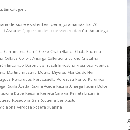
ra
,
Sin categoría
iana de sidre esistentes, per agora namás hai 76
re d'Asturies", que son les que vienen darréu Amariega
na
Carrandona
Carrió
Celso
Chata Blanca
Chata Encarná
na
Collaos
Collorá Amarga
Colloraona
corchu
Cristalina
rón Encarnao
Durona de Tresali
Ernestina
Fresnosa
Fuentes
ana
Martina
mazana
Meana
Miyeres
Montés de Flor
ragües
Peñarudes
Peracabiella
Perezosa
Perico
Perurrico
ega
Raxila Áceda
Raxina Áceda
Raxina Amarga
Raxina Dulce
Raxona Dulce
Regona
Reineta Caravia
Reineta Encarná
 Güesu
Rosadona
San Roqueña
San Xustu
erdialona
verdosa
xosefa
xuanina