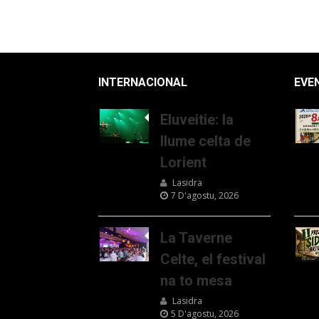
INTERNACIONAL
EVE
Eluveitie: la
llume celta de
Lorient
Lasidra
7 D'agostu, 2026
La Taverne
Celte, el festival
na to mesa
Lasidra
5 D'agostu, 2026