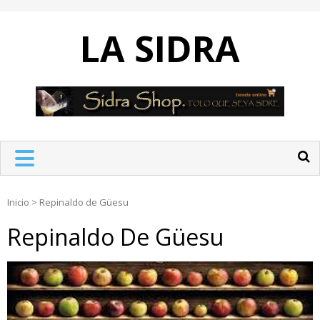
Skip
to
LA SIDRA
content
Inicio
>
Repinaldo de Güesu
Repinaldo De Güesu