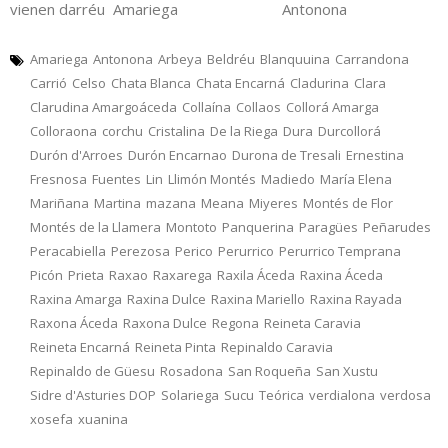
vienen darréu Amariega Antonona
Amariega
Antonona
Arbeya
Beldréu
Blanquuina
Carrandona
Carrió
Celso
Chata Blanca
Chata Encarná
Cladurina
Clara
Clarudina Amargoáceda
Collaína
Collaos
Collorá Amarga
Colloraona
corchu
Cristalina
De la Riega
Dura
Durcollorá
Durón d'Arroes
Durón Encarnao
Durona de Tresali
Ernestina
Fresnosa
Fuentes
Lin
Llimón Montés
Madiedo
María Elena
Mariñana
Martina
mazana
Meana
Miyeres
Montés de Flor
Montés de la Llamera
Montoto
Panquerina
Paragües
Peñarudes
Peracabiella
Perezosa
Perico
Perurrico
Perurrico Temprana
Picón
Prieta
Raxao
Raxarega
Raxila Áceda
Raxina Áceda
Raxina Amarga
Raxina Dulce
Raxina Mariello
Raxina Rayada
Raxona Áceda
Raxona Dulce
Regona
Reineta Caravia
Reineta Encarná
Reineta Pinta
Repinaldo Caravia
Repinaldo de Güesu
Rosadona
San Roqueña
San Xustu
Sidre d'Asturies DOP
Solariega
Sucu
Teórica
verdialona
verdosa
xosefa
xuanina