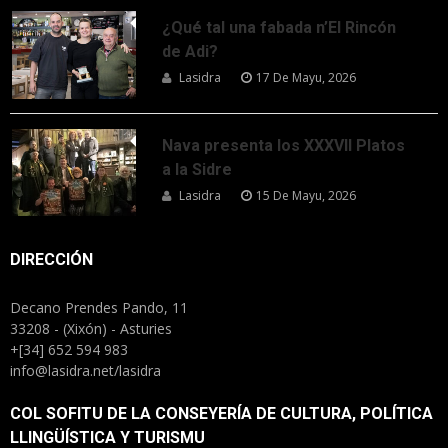
¿Qué tal una fabada n’El Rincón
de Adi?
Lasidra
17 De Mayu, 2026
Nava presenta los XXXVII Platos
a la Sidre
Lasidra
15 De Mayu, 2026
DIRECCIÓN
Decano Prendes Pando, 11
33208 - (Xixón) - Asturies
+[34] 652 594 983
info@lasidra.net/lasidra
COL SOFITU DE LA CONSEYERÍA DE CULTURA, POLÍTICA
LLINGÜÍSTICA Y TURISMU