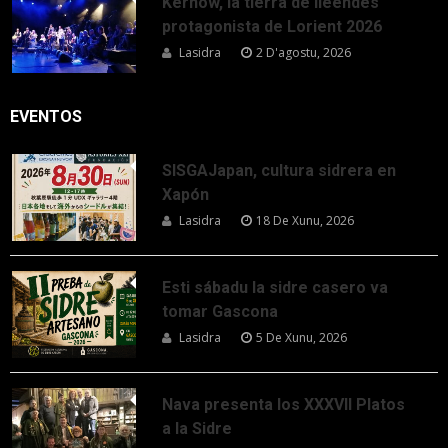
Kernow, la tierra de lleendes
protagonista de Lorient 2026
Lasidra
2 D'agostu, 2026
EVENTOS
SISGAJapan, cultura sidrera en
Xapón
Lasidra
18 De Xunu, 2026
Esti sábadu la sidre casero va
tomar Gascona
Lasidra
5 De Xunu, 2026
Nava presenta los XXXVII Platos
a la Sidre