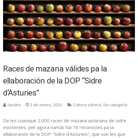
Races de mazana válides pa la
ellaboración de la DOP “Sidre
d’Asturies”
lasidra
2 de xineru, 2020
Cultura sidrera
,
Sin categoría
De les cuasique 2.000 races de mazana asturiana de sidre
esistentes, per agora namás hai 76 reconocíes pa la
ellaboración de la DOP "Sidre d'Asturies", que son les que