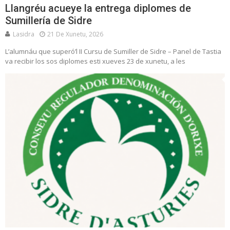
Llangréu acueye la entrega diplomes de
Sumillería de Sidre
Lasidra
21 De Xunetu, 2026
L’alumnáu que superó’l II Cursu de Sumiller de Sidre – Panel de Tastia
va recibir los sos diplomes esti xueves 23 de xunetu, a les