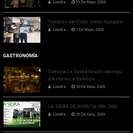
Lasidra
15 De Mayu, 2026
Tuvimos nel Cider Salon Hungary
Lasidra
1 De Mayu, 2026
GASTRONOMÍA
Sidrería La Taska lleva’l saborgu
d’Asturies a Valencia
Lasidra
30 De Xunu, 2026
LA SIDRA DE XUNU’26 (Nb. 266)
Lasidra
25 De Xunu, 2026