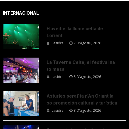
INTERNACIONAL
Eluveitie: la llume celta de
Lorient
Lasidra
7 D'agostu, 2026
La Taverne Celte, el festival na
to mesa
Lasidra
5 D'agostu, 2026
Asturies perafita n’An Oriant la
so promoción cultural y turística
Lasidra
3 D'agostu, 2026