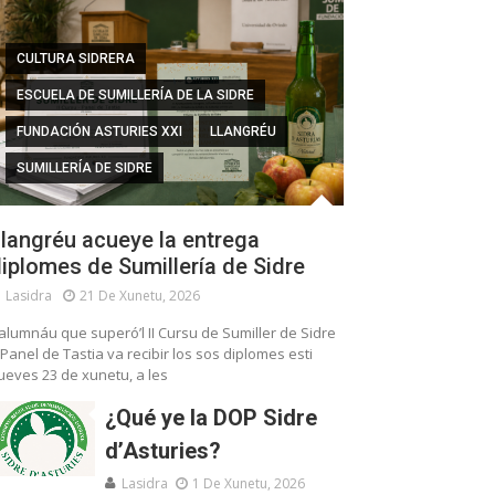
CULTURA SIDRERA
ESCUELA DE SUMILLERÍA DE LA SIDRE
FUNDACIÓN ASTURIES XXI
LLANGRÉU
SUMILLERÍA DE SIDRE
langréu acueye la entrega
iplomes de Sumillería de Sidre
Lasidra
21 De Xunetu, 2026
’alumnáu que superó’l II Cursu de Sumiller de Sidre
 Panel de Tastia va recibir los sos diplomes esti
ueves 23 de xunetu, a les
¿Qué ye la DOP Sidre
d’Asturies?
Lasidra
1 De Xunetu, 2026