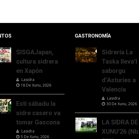
NTOS
GASTRONOMÍA
SISGAJapan,
Sidrería La
cultura sidrera
Taska lleva’l
en Xapón
saborgu
d’Asturies a
Lasidra
18 De Xunu, 2026
Valencia
Lasidra
Esti sábadu la
30 De Xunu, 2026
sidre casero va
tomar Gascona
LA SIDRA DE
XUNU’26 (Nb
Lasidra
5 De Xunu, 2026