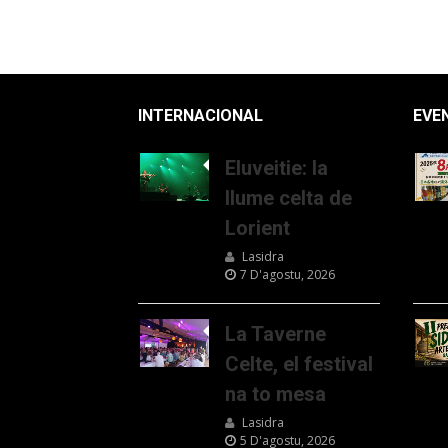
INTERNACIONAL
EVE
Eluveitie: la
llume celta de
Lorient
Lasidra
7 D'agostu, 2026
La Taverne
Celte, el festival
na to mesa
Lasidra
5 D'agostu, 2026