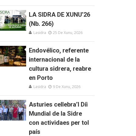
LA SIDRA DE XUNU’26
(Nb. 266)
Lasidra
25 De Xunu, 2026
Endovélico, referente
internacional de la
cultura sidrera, reabre
en Porto
Lasidra
9 De Xunu, 2026
Asturies cellebra’l Díi
Mundial de la Sidre
con actividaes per tol
país