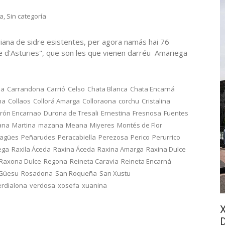
ra
,
Sin categoría
iana de sidre esistentes, per agora namás hai 76
re d'Asturies", que son les que vienen darréu Amariega
na
Carrandona
Carrió
Celso
Chata Blanca
Chata Encarná
na
Collaos
Collorá Amarga
Colloraona
corchu
Cristalina
rón Encarnao
Durona de Tresali
Ernestina
Fresnosa
Fuentes
ana
Martina
mazana
Meana
Miyeres
Montés de Flor
ragües
Peñarudes
Peracabiella
Perezosa
Perico
Perurrico
ega
Raxila Áceda
Raxina Áceda
Raxina Amarga
Raxina Dulce
Raxona Dulce
Regona
Reineta Caravia
Reineta Encarná
 Güesu
Rosadona
San Roqueña
San Xustu
erdialona
verdosa
xosefa
xuanina