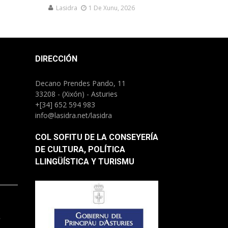
Lasidra
1 De Xunu, 2026
DIRECCIÓN
Decano Prendes Pando, 11
33208 - (Xixón) - Asturies
+[34] 652 594 983
info@lasidra.net/lasidra
COL SOFITU DE LA CONSEYERÍA
DE CULTURA, POLÍTICA
LLINGÜÍSTICA Y TURISMU
.