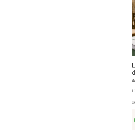
L
d
L
–
x