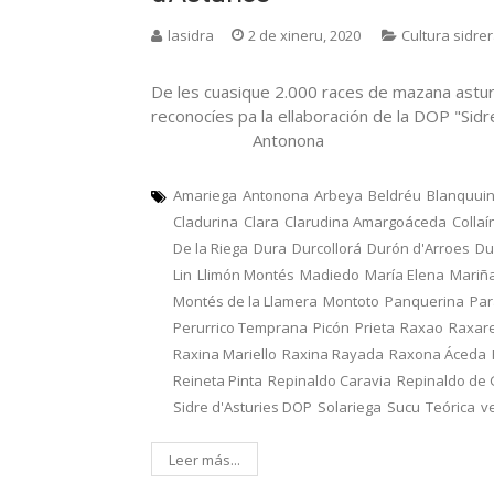
lasidra
2 de xineru, 2020
Cultura sidre
De les cuasique 2.000 races de mazana astur
reconocíes pa la ellaboración de la DOP "Sid
Antonona
Amariega
Antonona
Arbeya
Beldréu
Blanquui
Cladurina
Clara
Clarudina Amargoáceda
Collaí
De la Riega
Dura
Durcollorá
Durón d'Arroes
Du
Lin
Llimón Montés
Madiedo
María Elena
Mariñ
Montés de la Llamera
Montoto
Panquerina
Pa
Perurrico Temprana
Picón
Prieta
Raxao
Raxar
Raxina Mariello
Raxina Rayada
Raxona Áceda
Reineta Pinta
Repinaldo Caravia
Repinaldo de
Sidre d'Asturies DOP
Solariega
Sucu
Teórica
v
Leer más...