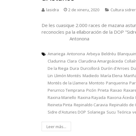
lasidra
2 de xineru, 2020
Cultura sidre
De les cuasique 2.000 races de mazana astur
reconocíes pa la ellaboración de la DOP "Sid
Antonona
Amariega
Antonona
Arbeya
Beldréu
Blanquui
Cladurina
Clara
Clarudina Amargoáceda
Collaí
De la Riega
Dura
Durcollorá
Durón d'Arroes
Du
Lin
Llimón Montés
Madiedo
María Elena
Mariñ
Montés de la Llamera
Montoto
Panquerina
Pa
Perurrico Temprana
Picón
Prieta
Raxao
Raxar
Raxina Mariello
Raxina Rayada
Raxona Áceda
Reineta Pinta
Repinaldo Caravia
Repinaldo de
Sidre d'Asturies DOP
Solariega
Sucu
Teórica
v
Leer más...