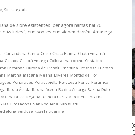
ra
,
Sin categoría
iana de sidre esistentes, per agora namás hai 76
re d'Asturies", que son les que vienen darréu Amariega
na
Carrandona
Carrió
Celso
Chata Blanca
Chata Encarná
na
Collaos
Collorá Amarga
Colloraona
corchu
Cristalina
rón Encarnao
Durona de Tresali
Ernestina
Fresnosa
Fuentes
ana
Martina
mazana
Meana
Miyeres
Montés de Flor
ragües
Peñarudes
Peracabiella
Perezosa
Perico
Perurrico
ega
Raxila Áceda
Raxina Áceda
Raxina Amarga
Raxina Dulce
Raxona Dulce
Regona
Reineta Caravia
Reineta Encarná
 Güesu
Rosadona
San Roqueña
San Xustu
erdialona
verdosa
xosefa
xuanina