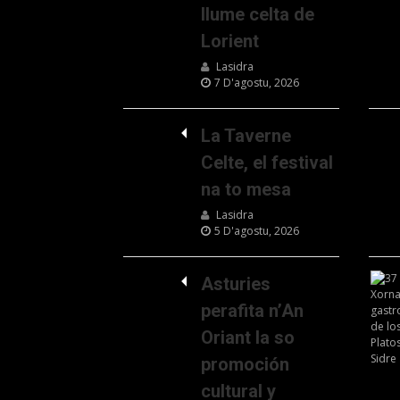
llume celta de
Lorient
Lasidra
7 D'agostu, 2026
La Taverne
Celte, el festival
na to mesa
Lasidra
5 D'agostu, 2026
Asturies
perafita n’An
Oriant la so
promoción
cultural y