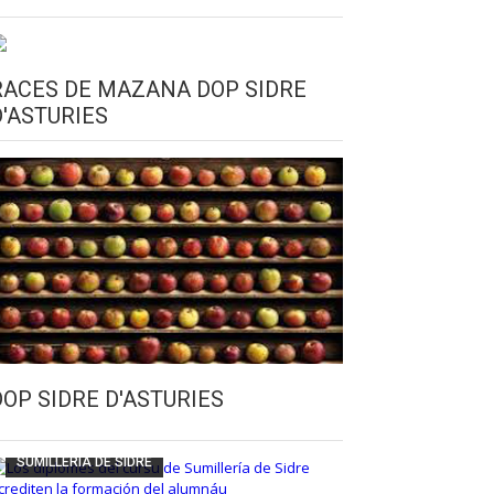
RACES DE MAZANA DOP SIDRE
D'ASTURIES
CULTURA SIDRERA
ESCUELA DE SUMILLERÍA DE LA SIDRE
DOP SIDRE D'ASTURIES
FUNDACIÓN ASTURIES XXI
LLANGRÉU
SUMILLERÍA DE SIDRE