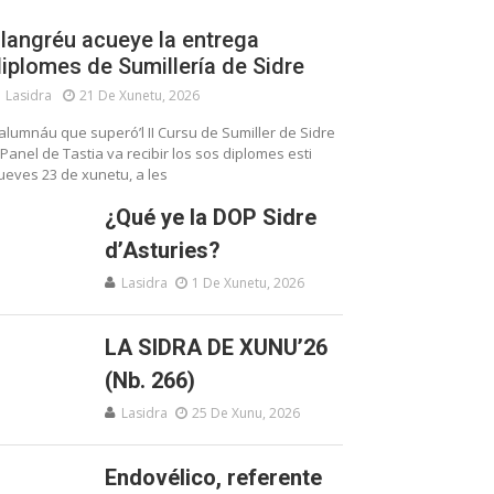
langréu acueye la entrega
iplomes de Sumillería de Sidre
Lasidra
21 De Xunetu, 2026
’alumnáu que superó’l II Cursu de Sumiller de Sidre
 Panel de Tastia va recibir los sos diplomes esti
ueves 23 de xunetu, a les
¿Qué ye la DOP Sidre
d’Asturies?
Lasidra
1 De Xunetu, 2026
LA SIDRA DE XUNU’26
(Nb. 266)
Lasidra
25 De Xunu, 2026
Endovélico, referente