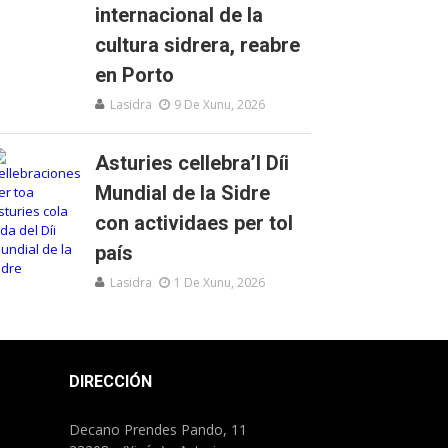
internacional de la
cultura sidrera, reabre
en Porto
Lasidra
9 De Xunu, 2026
Asturies cellebra’l Díi
Mundial de la Sidre
con actividaes per tol
país
Lasidra
1 De Xunu, 2026
DIRECCIÓN
Decano Prendes Pando, 11