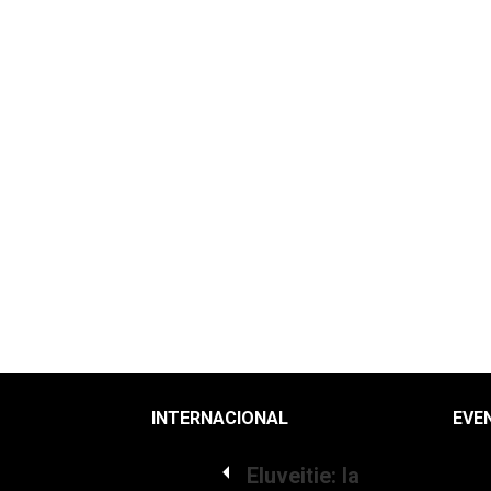
INTERNACIONAL
EVE
Eluveitie: la