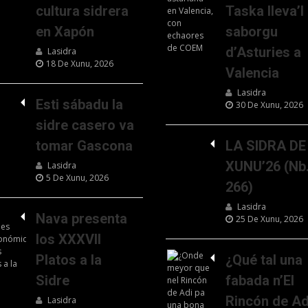
cultura sidrera
Taska lleva’l
en Xapón
saborgu
d’Asturies a
Lasidra
18 De Xunu, 2026
Valencia
Lasidra
Esti sábadu la
30 De Xunu, 2026
sidre casero va
tomar Gascona
LA SIDRA DE
XUNU’26 (Nb
Lasidra
5 De Xunu, 2026
266)
Lasidra
Nava presenta
25 De Xunu, 2026
los XXXVII
Platos a la
¿Qué tal una
Sidre
fabada n’El
Rincón de Ad
Lasidra