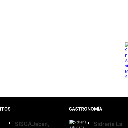
NTOS
GASTRONOMÍA
SISGAJapan,
Sidrería La