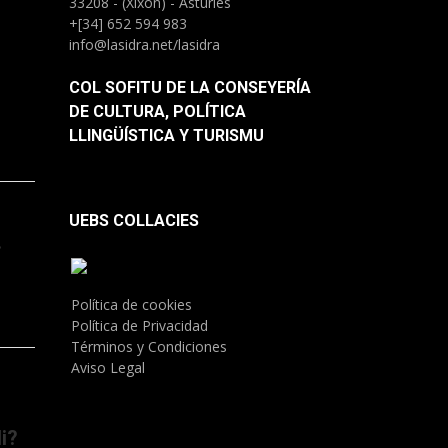
33208 - (Xixón) - Asturies
+[34] 652 594 983
info@lasidra.net/lasidra
COL SOFITU DE LA CONSEYERÍA
DE CULTURA, POLÍTICA
LLINGÜÍSTICA Y TURISMU
UEBS COLLACIES
.
Política de cookies
Política de Privacidad
Términos y Condiciones
Aviso Legal
i?