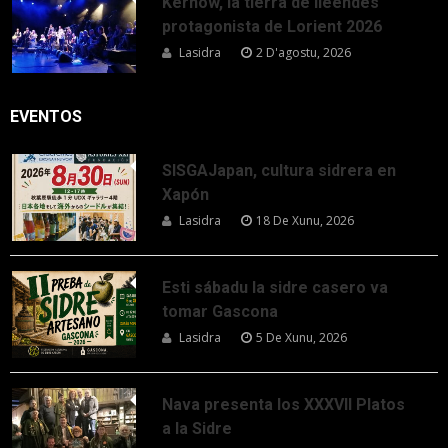
Kernow, la tierra de lleendes
protagonista de Lorient 2026
Lasidra
2 D'agostu, 2026
EVENTOS
SISGAJapan, cultura sidrera en
Xapón
Lasidra
18 De Xunu, 2026
Esti sábadu la sidre casero va
tomar Gascona
Lasidra
5 De Xunu, 2026
Nava presenta los XXXVII Platos
a la Sidre