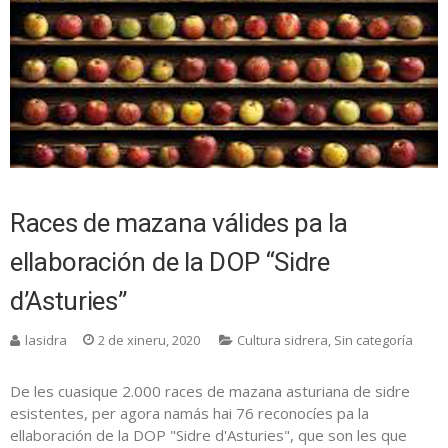
Races de mazana válides pa la
ellaboración de la DOP “Sidre
d’Asturies”
lasidra
2 de xineru, 2020
Cultura sidrera
,
Sin categoría
De les cuasique 2.000 races de mazana asturiana de sidre
esistentes, per agora namás hai 76 reconocíes pa la
ellaboración de la DOP "Sidre d'Asturies", que son les que