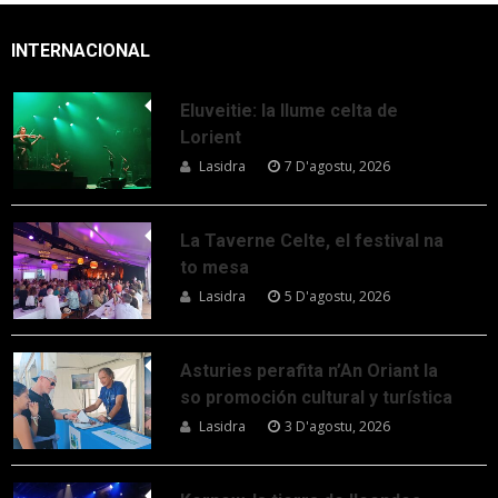
INTERNACIONAL
Eluveitie: la llume celta de
Lorient
Lasidra
7 D'agostu, 2026
La Taverne Celte, el festival na
to mesa
Lasidra
5 D'agostu, 2026
Asturies perafita n’An Oriant la
so promoción cultural y turística
Lasidra
3 D'agostu, 2026