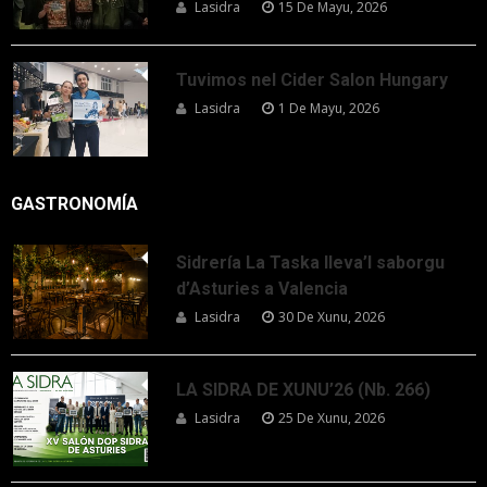
Lasidra
15 De Mayu, 2026
Tuvimos nel Cider Salon Hungary
Lasidra
1 De Mayu, 2026
GASTRONOMÍA
Sidrería La Taska lleva’l saborgu
d’Asturies a Valencia
Lasidra
30 De Xunu, 2026
LA SIDRA DE XUNU’26 (Nb. 266)
Lasidra
25 De Xunu, 2026