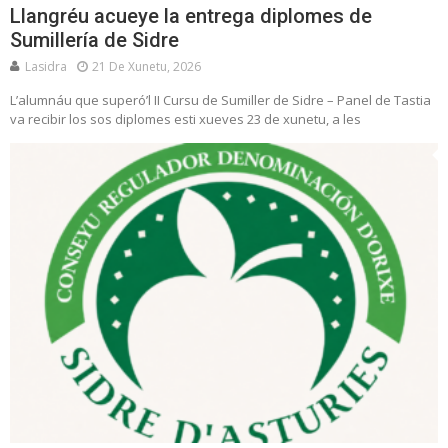
Llangréu acueye la entrega diplomes de
Sumillería de Sidre
Lasidra
21 De Xunetu, 2026
L’alumnáu que superó’l II Cursu de Sumiller de Sidre – Panel de Tastia
va recibir los sos diplomes esti xueves 23 de xunetu, a les