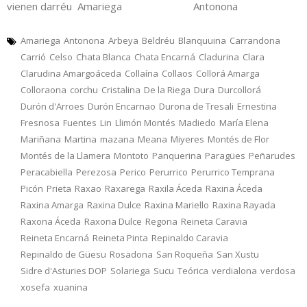
vienen darréu Amariega Antonona
Amariega
Antonona
Arbeya
Beldréu
Blanquuina
Carrandona
Carrió
Celso
Chata Blanca
Chata Encarná
Cladurina
Clara
Clarudina Amargoáceda
Collaína
Collaos
Collorá Amarga
Colloraona
corchu
Cristalina
De la Riega
Dura
Durcollorá
Durón d'Arroes
Durón Encarnao
Durona de Tresali
Ernestina
Fresnosa
Fuentes
Lin
Llimón Montés
Madiedo
María Elena
Mariñana
Martina
mazana
Meana
Miyeres
Montés de Flor
Montés de la Llamera
Montoto
Panquerina
Paragües
Peñarudes
Peracabiella
Perezosa
Perico
Perurrico
Perurrico Temprana
Picón
Prieta
Raxao
Raxarega
Raxila Áceda
Raxina Áceda
Raxina Amarga
Raxina Dulce
Raxina Mariello
Raxina Rayada
Raxona Áceda
Raxona Dulce
Regona
Reineta Caravia
Reineta Encarná
Reineta Pinta
Repinaldo Caravia
Repinaldo de Güesu
Rosadona
San Roqueña
San Xustu
Sidre d'Asturies DOP
Solariega
Sucu
Teórica
verdialona
verdosa
xosefa
xuanina