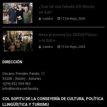
¿Qué tal una fabada n’El Rincón
de Adi?
Lasidra
17 De Mayu, 2026
Nava presenta los XXXVII Platos
a la Sidre
Lasidra
15 De Mayu, 2026
DIRECCIÓN
Decano Prendes Pando, 11
33208 - (Xixón) - Asturies
+[34] 652 594 983
info@lasidra.net/lasidra
COL SOFITU DE LA CONSEYERÍA DE CULTURA, POLÍTICA
LLINGÜÍSTICA Y TURISMU