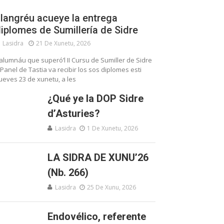
langréu acueye la entrega
iplomes de Sumillería de Sidre
Lasidra
21 De Xunetu, 2026
’alumnáu que superó’l II Cursu de Sumiller de Sidre
 Panel de Tastia va recibir los sos diplomes esti
ueves 23 de xunetu, a les
¿Qué ye la DOP Sidre
d’Asturies?
Lasidra
1 De Xunetu, 2026
LA SIDRA DE XUNU’26
(Nb. 266)
Lasidra
25 De Xunu, 2026
Endovélico, referente