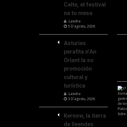
Celte, el festival
na to mesa
Lasidra
5 D'agostu, 2026
Asturies
perafita n’An
Oriant la so
promoción
cultural y
turística
Lasidra
3 D'agostu, 2026
Kernow, la tierra
de lleendes