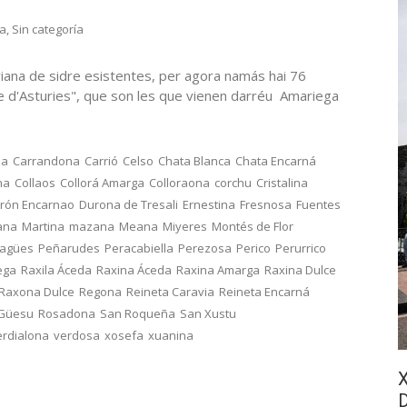
ra
,
Sin categoría
iana de sidre esistentes, per agora namás hai 76
re d'Asturies", que son les que vienen darréu Amariega
na
Carrandona
Carrió
Celso
Chata Blanca
Chata Encarná
na
Collaos
Collorá Amarga
Colloraona
corchu
Cristalina
rón Encarnao
Durona de Tresali
Ernestina
Fresnosa
Fuentes
ana
Martina
mazana
Meana
Miyeres
Montés de Flor
ragües
Peñarudes
Peracabiella
Perezosa
Perico
Perurrico
ega
Raxila Áceda
Raxina Áceda
Raxina Amarga
Raxina Dulce
Raxona Dulce
Regona
Reineta Caravia
Reineta Encarná
 Güesu
Rosadona
San Roqueña
San Xustu
erdialona
verdosa
xosefa
xuanina