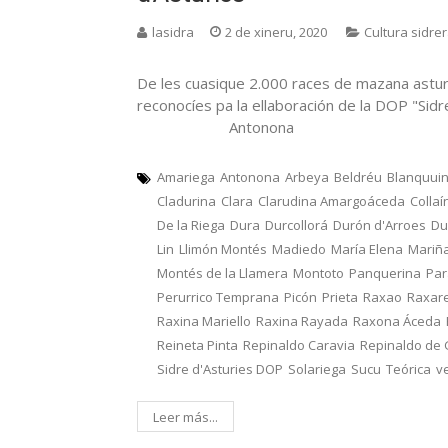
lasidra
2 de xineru, 2020
Cultura sidre
De les cuasique 2.000 races de mazana astur
reconocíes pa la ellaboración de la DOP "Sid
Antonona
Amariega
Antonona
Arbeya
Beldréu
Blanquui
Cladurina
Clara
Clarudina Amargoáceda
Collaí
De la Riega
Dura
Durcollorá
Durón d'Arroes
Du
Lin
Llimón Montés
Madiedo
María Elena
Mariñ
Montés de la Llamera
Montoto
Panquerina
Pa
Perurrico Temprana
Picón
Prieta
Raxao
Raxar
Raxina Mariello
Raxina Rayada
Raxona Áceda
Reineta Pinta
Repinaldo Caravia
Repinaldo de
Sidre d'Asturies DOP
Solariega
Sucu
Teórica
v
Leer más...