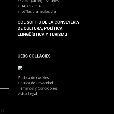
33208 - (Xixón) - Asturies
+[34] 652 594 983
info@lasidra.net/lasidra
COL SOFITU DE LA CONSEYERÍA
DE CULTURA, POLÍTICA
LLINGÜÍSTICA Y TURISMU
UEBS COLLACIES
.
Política de cookies
Política de Privacidad
Términos y Condiciones
Aviso Legal
i?