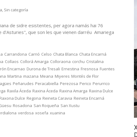
ra
,
Sin categoría
iana de sidre esistentes, per agora namás hai 76
re d'Asturies", que son les que vienen darréu Amariega
na
Carrandona
Carrió
Celso
Chata Blanca
Chata Encarná
na
Collaos
Collorá Amarga
Colloraona
corchu
Cristalina
rón Encarnao
Durona de Tresali
Ernestina
Fresnosa
Fuentes
ana
Martina
mazana
Meana
Miyeres
Montés de Flor
ragües
Peñarudes
Peracabiella
Perezosa
Perico
Perurrico
ega
Raxila Áceda
Raxina Áceda
Raxina Amarga
Raxina Dulce
Raxona Dulce
Regona
Reineta Caravia
Reineta Encarná
 Güesu
Rosadona
San Roqueña
San Xustu
erdialona
verdosa
xosefa
xuanina