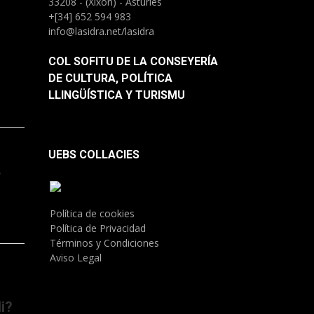
33208 - (Xixón) - Asturies
+[34] 652 594 983
info@lasidra.net/lasidra
COL SOFITU DE LA CONSEYERÍA
DE CULTURA, POLÍTICA
LLINGÜÍSTICA Y TURISMU
UEBS COLLACIES
.
Política de cookies
Política de Privacidad
Términos y Condiciones
Aviso Legal
i?