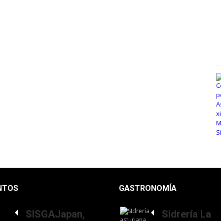
NTOS
GASTRONOMÍA
SISGAJapan,
Sidrería La