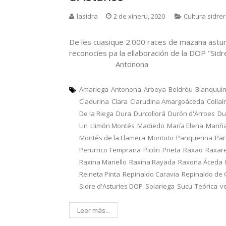
lasidra
2 de xineru, 2020
Cultura sidre
De les cuasique 2.000 races de mazana astur
reconocíes pa la ellaboración de la DOP "Sid
Antonona
Amariega
Antonona
Arbeya
Beldréu
Blanquui
Cladurina
Clara
Clarudina Amargoáceda
Collaí
De la Riega
Dura
Durcollorá
Durón d'Arroes
Du
Lin
Llimón Montés
Madiedo
María Elena
Mariñ
Montés de la Llamera
Montoto
Panquerina
Pa
Perurrico Temprana
Picón
Prieta
Raxao
Raxar
Raxina Mariello
Raxina Rayada
Raxona Áceda
Reineta Pinta
Repinaldo Caravia
Repinaldo de
Sidre d'Asturies DOP
Solariega
Sucu
Teórica
v
Leer más...