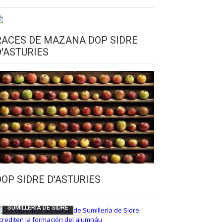
RACES DE MAZANA DOP SIDRE
D'ASTURIES
CULTURA SIDRERA
ESCUELA DE SUMILLERÍA DE LA SIDRE
DOP SIDRE D'ASTURIES
FUNDACIÓN ASTURIES XXI
LLANGRÉU
SUMILLERÍA DE SIDRE