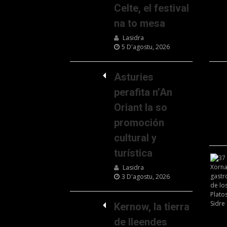
Celte, el festival
na to mesa
Lasidra
5 D'agostu, 2026
Asturies
perafita n’An
Oriant la so
promoción
cultural y
turística
Lasidra
3 D'agostu, 2026
Kernow, la tierra
de lleendes