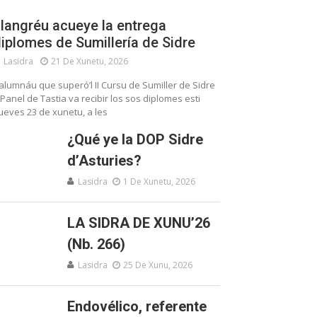
langréu acueye la entrega
iplomes de Sumillería de Sidre
Lasidra
21 De Xunetu, 2026
’alumnáu que superó’l II Cursu de Sumiller de Sidre
 Panel de Tastia va recibir los sos diplomes esti
ueves 23 de xunetu, a les
¿Qué ye la DOP Sidre
d’Asturies?
Lasidra
1 De Xunetu, 2026
LA SIDRA DE XUNU’26
(Nb. 266)
Lasidra
25 De Xunu, 2026
Endovélico, referente