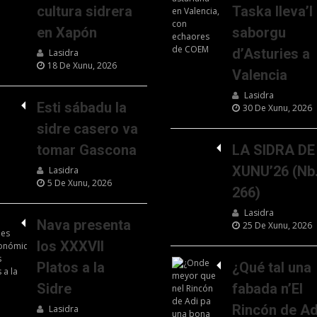
cultura sidrera
Taska lleva’l
en Xapón
saborgu
d’Asturies a
Lasidra
18 De Xunu, 2026
Valencia
Lasidra
Esti sábadu la
30 De Xunu, 2026
sidre casero va
tomar Gascona
LA SIDRA DE
XUNU’26 (Nb
Lasidra
5 De Xunu, 2026
266)
Lasidra
Nava presenta
25 De Xunu, 2026
los XXXVII
Platos a la
¿Qué tal una
Sidre
fabada n’El
Rincón de Ad
Lasidra