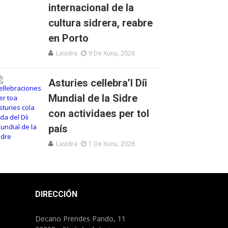
internacional de la
cultura sidrera, reabre
en Porto
Lasidra
9 De Xunu, 2026
Asturies cellebra’l Díi
Mundial de la Sidre
con actividaes per tol
país
Lasidra
1 De Xunu, 2026
DIRECCIÓN
Decano Prendes Pando, 11