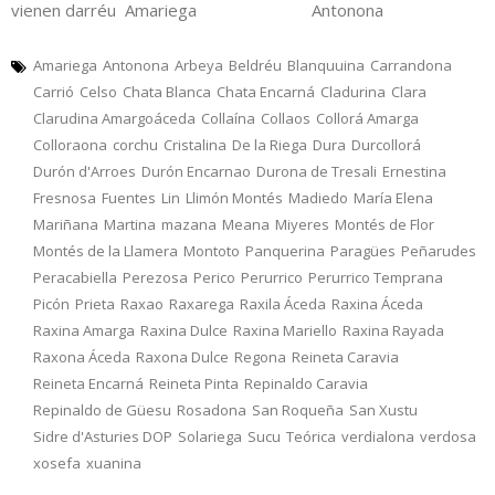
vienen darréu Amariega Antonona
Amariega
Antonona
Arbeya
Beldréu
Blanquuina
Carrandona
Carrió
Celso
Chata Blanca
Chata Encarná
Cladurina
Clara
Clarudina Amargoáceda
Collaína
Collaos
Collorá Amarga
Colloraona
corchu
Cristalina
De la Riega
Dura
Durcollorá
Durón d'Arroes
Durón Encarnao
Durona de Tresali
Ernestina
Fresnosa
Fuentes
Lin
Llimón Montés
Madiedo
María Elena
Mariñana
Martina
mazana
Meana
Miyeres
Montés de Flor
Montés de la Llamera
Montoto
Panquerina
Paragües
Peñarudes
Peracabiella
Perezosa
Perico
Perurrico
Perurrico Temprana
Picón
Prieta
Raxao
Raxarega
Raxila Áceda
Raxina Áceda
Raxina Amarga
Raxina Dulce
Raxina Mariello
Raxina Rayada
Raxona Áceda
Raxona Dulce
Regona
Reineta Caravia
Reineta Encarná
Reineta Pinta
Repinaldo Caravia
Repinaldo de Güesu
Rosadona
San Roqueña
San Xustu
Sidre d'Asturies DOP
Solariega
Sucu
Teórica
verdialona
verdosa
xosefa
xuanina