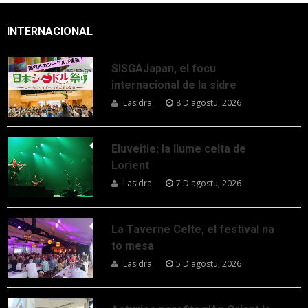
INTERNACIONAL
SISGAJapan, el focu
internacional de la sidre
Lasidra
8 D'agostu, 2026
Eluveitie: la llume celta de
Lorient
Lasidra
7 D'agostu, 2026
La Taverne Celte, el festival na
to mesa
Lasidra
5 D'agostu, 2026