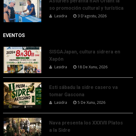
Asturies perafita n’An Oriant la
so promoción cultural y turística
Lasidra
3 D'agostu, 2026
EVENTOS
SISGAJapan, cultura sidrera en
Xapón
Lasidra
18 De Xunu, 2026
Esti sábadu la sidre casero va
tomar Gascona
Lasidra
5 De Xunu, 2026
Nava presenta los XXXVII Platos
a la Sidre