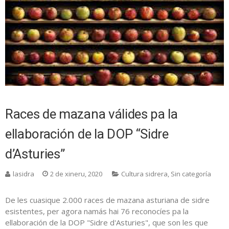
Races de mazana válides pa la
ellaboración de la DOP “Sidre
d’Asturies”
lasidra
2 de xineru, 2020
Cultura sidrera
,
Sin categoría
De les cuasique 2.000 races de mazana asturiana de sidre
esistentes, per agora namás hai 76 reconocíes pa la
ellaboración de la DOP "Sidre d'Asturies", que son les que