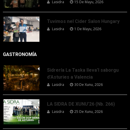
Lasidra
15 De Mayu, 2026
Tuvimos nel Cider Salon Hungary
Lasidra
1 De Mayu, 2026
GASTRONOMÍA
Sidrería La Taska lleva’l saborgu
d’Asturies a Valencia
Lasidra
30 De Xunu, 2026
LA SIDRA DE XUNU’26 (Nb. 266)
Lasidra
25 De Xunu, 2026