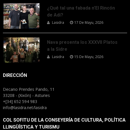
¿Qué tal una fabada n’El Rincón
de Adi?
Lasidra
17 De Mayu, 2026
Nava presenta los XXXVII Platos
a la Sidre
Lasidra
15 De Mayu, 2026
DIRECCIÓN
Decano Prendes Pando, 11
33208 - (Xixón) - Asturies
+[34] 652 594 983
info@lasidra.net/lasidra
COL SOFITU DE LA CONSEYERÍA DE CULTURA, POLÍTICA
LLINGÜÍSTICA Y TURISMU