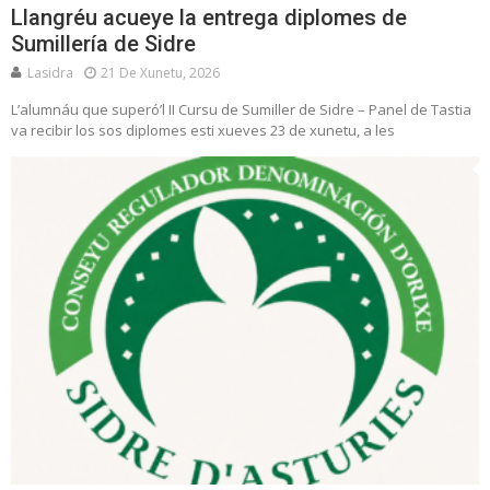
Llangréu acueye la entrega diplomes de
Sumillería de Sidre
Lasidra
21 De Xunetu, 2026
L’alumnáu que superó’l II Cursu de Sumiller de Sidre – Panel de Tastia
va recibir los sos diplomes esti xueves 23 de xunetu, a les